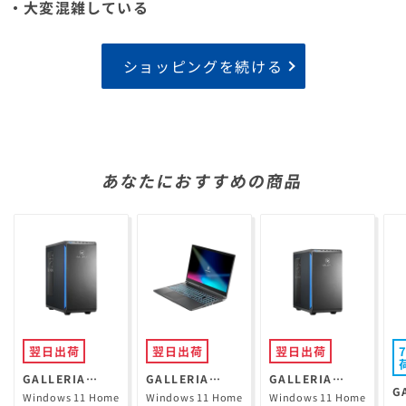
・大変混雑している
ショッピングを続ける
あなたにおすすめの商品
翌日出荷
翌日出荷
翌日出荷
GALLERIA
GALLERIA
GALLERIA
G
XPR7A-R57-GD
RL7C-R35-5N
XGR5M-R56-
Windows 11 Home
Windows 11 Home
Windows 11 Home