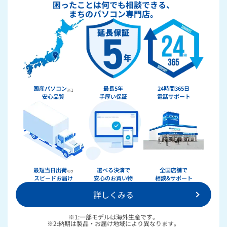
困ったことは何でも相談できる、
まちのパソコン専門店。
国産パソコン
最長5年
24時間365日
※1
安心品質
手厚い保証
電話サポート
★★★★★
ドスパラ
最短当日出荷
選べる決済で
全国店舗で
※2
スピードお届け
安心のお買い物
相談&サポート
詳しくみる
36回まで無料！
分割手数料が
送料無料！
新品のパーツ・周辺機器
物損保証！
※1:一部モデルは海外生産です。
月額会員ならPC＋主要パーツ
※2:納期は製品・お届け地域により異なります。