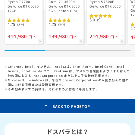
V
Ryzen 7 7700
GD Ryzen 5
Wi
Ryzen 7 7700
Core i7-13620H
Ryzen 5 7500F
R
Ry
搭載
GeForce RTX 5070
GeForce RTX 3050
7500F搭載
GeForce RTX 5060
搭
Ge
12GB
6GB Laptop GPU
1
っ
5.0
(9)
ル
4.75
(39)
4.75
(90)
4.
314,980
139,980
214,980
4
円 ～
円 ～
円 ～
※
Celeron、Intel、インテル、Intel ロゴ、Intel Atom、Intel Core、Intel
Inside、Intel Inside ロゴ、Pentium は、アメリカ合衆国および / またはその
他の国における Intel Corporation またはその子会社の商標です。
※
Microsoft 、Windows は、米国Microsoft Corporation の米国及びその他の
国における商標または登録商標です。
※
その他のすべての商標は、それぞれの所有者に帰属します。
BACK TO PAGETOP
ドスパラとは？