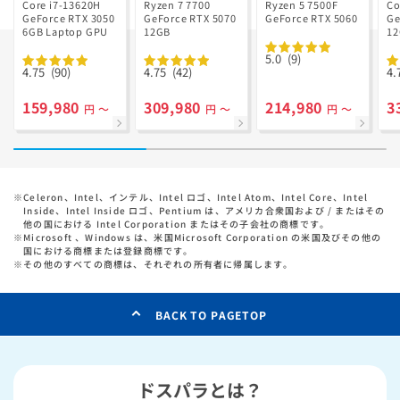
Ryzen 7 7700
GD Ryzen 5
Core i7-13620H
Ryzen 7 7700
Ryzen 5 7500F
Co
GeForce RTX 3050
搭載
GeForce RTX 5070
7500F搭載
GeForce RTX 5060
Ge
6GB Laptop GPU
12GB
1
5.0
(9)
4.75
(90)
4.75
(42)
4.
159,980
309,980
214,980
3
円 ～
円 ～
円 ～
※
Celeron、Intel、インテル、Intel ロゴ、Intel Atom、Intel Core、Intel
Inside、Intel Inside ロゴ、Pentium は、アメリカ合衆国および / またはその
他の国における Intel Corporation またはその子会社の商標です。
※
Microsoft 、Windows は、米国Microsoft Corporation の米国及びその他の
国における商標または登録商標です。
※
その他のすべての商標は、それぞれの所有者に帰属します。
BACK TO PAGETOP
ドスパラとは？