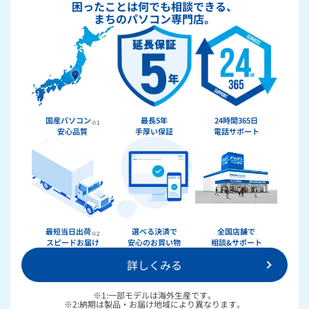
困ったことは何でも相談できる、
まちのパソコン専門店。
国産パソコン
最長5年
24時間365日
※1
安心品質
手厚い保証
電話サポート
★★★★★
ドスパラ
最短当日出荷
選べる決済で
全国店舗で
※2
スピードお届け
安心のお買い物
相談&サポート
詳しくみる
36回まで無料！
分割手数料が
送料無料！
新品のパーツ・周辺機器
物損保証！
※1:一部モデルは海外生産です。
月額会員ならPC＋主要パーツ
※2:納期は製品・お届け地域により異なります。