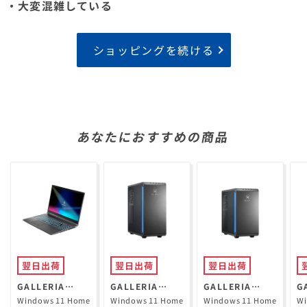
・大変混雑している
ショッピングを続ける
あなたにおすすめの商品
翌日出荷
翌日出荷
翌日出荷
GALLERIA
GALLERIA
GALLERIA
G
RL7C-R35-5N
XPR7A-R57-GD
XGR5M-R56-
X
Windows 11 Home
Windows 11 Home
Windows 11 Home
Wi