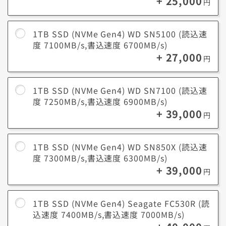
+ 25,000
円
約10年前の平均的なゲームサイズは10GB～20GBでしたが、映像描写や
ゲーム性の進化により、最近では約200GB近い容量のゲームも存在しま
す。
環境の進化に合わせて、最適な容量のSSDを選びましょう。
1TB SSD (NVMe Gen4) WD SN5100 (読込速
度 7100MB/s,書込速度 6700MB/s)
+ 27,000
円
データ容量についての参考情報はこちらです。
1TB SSD (NVMe Gen4) WD SN7100 (読込速
最新3D
最近のゲームタイトルでは1本あたり60GB～200GBを
度 7250MB/s,書込速度 6900MB/s)
ゲーム
超える容量が必要です。
+ 39,000
円
フルHD動画(1080p HD/30fps)1分あたり約60MB、4K
動画(4K/60fps)1分あたり約400MBが必要です。例え
ば、4K動画20本で約8GBを消費します。
iPhone
1TB SSD (NVMe Gen4) WD SN850X (読込速
で撮影
度 7300MB/s,書込速度 6300MB/s)
動画編集作業（1ファイルあたり）
した動
+ 39,000
短編動画の編集（3～5分、フルHD）：10～30GB
円
画
中編動画の編集（10～30分、フルHD）：30～100GB
アニメーション制作（2Dまたは3D）：50～200GB以
上
1TB SSD (NVMe Gen4) Seagate FC530R (読
込速度 7400MB/s,書込速度 7000MB/s)
動画編
短編動画の編集（3～5分、フルHD）：10～30GB
集作業