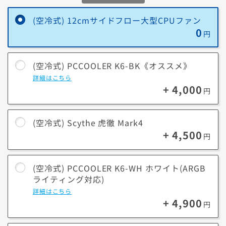
ーを守ります。
ます。
たった5℃と感じるかもしれませんが高負荷時には70℃～80℃を超える
(空冷式) 12cmサイドフロー大型CPUファン
スマートファイアウォール
CPUにとって、
0
不正なネットワークトラフィックを監視・ブロックし、外部からの攻撃
この5℃の差は動作の安定性や故障リスクを回避することに繋がりま
円
や覗き見など、不正アクセスを防ぎます。
す。
※モデルによっては選択いただけない場合がございます。
フィッシング詐欺対策
(空冷式) PCCOOLER K6-BK《オススメ》
金銭、パスワード、個人情報を盗む目的で偽装しているWebサイトをブ
詳細はこちら
ロックします。
+ 4,000
円
製品比較
VPN機能
フリーWi-Fiなど脆弱なネットワークへ接続する際も、お客様のデバイ
性能
高性能←
ス、デバイス上の情報、お客様のオンライン活動と履歴を安全に保護し
(空冷式) Scythe 虎徹 Mark4
ます。
+ 4,500
方式
水冷式
円
その他機能
自動保護/セーフウェブ/パスワードマネージャー/クラウドバックアッ
360mm
240mm
サイズ
プ/セーフカム/ブラウザ保護/ダウンロードインサイト等
(空冷式) PCCOOLER K6-WH ホワイト(ARGB
ラジエーター
ラジエータ
ライティング対応)
CPU冷却ヘッドとラジエーターの間で冷却液を循環させ
詳細はこちら
却。
+ 4,900
円
特長
大型なほどファン搭載数が多く冷却性能が向上、360mmは
より
高負荷時に5℃低い状態を保ちます。(自社検証結果)