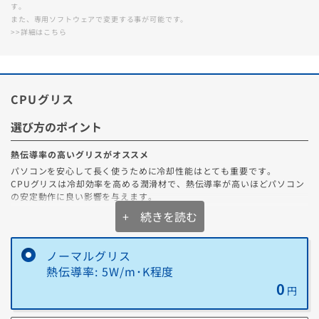
す。
また、専用ソフトウェアで変更する事が可能です。
>>詳細はこちら
CPUグリス
選び方のポイント
熱伝導率の高いグリスがオススメ
パソコンを安心して長く使うために冷却性能はとても重要です。
CPUグリスは冷却効率を高める潤滑材で、熱伝導率が高いほどパソコン
1
/
17
の安定動作に良い影響を与えます。
ストレージのカスタマイズをされたお客様にご案内
+ 続きを読む
オススメのCPUグリスはどれ？
です
オススメは「
ナノダイヤモンドグリス (OC7)
」です！
ノーマルグリス
ナノダイヤモンドグリス (OC7)の特徴
★★★★★
データ紛失、他人事だと思っていませんか？
・ナノダイヤモンド粒子含有による非常に高い熱伝導性
熱伝導率: 5W/m･K程度
ドスパラ
・高温や湿度の環境下でも劣化しにくい耐久性
うっかりミスや故障は誰にでも起こりうるこ
0
円
と。
データ復旧サービスなら、たった2,200
CPUの性能を最大限に引き出すためには、高熱伝導率のCPUグリスへの
36回まで無料！
分割手数料が
円からデータを守る安心を手に入れられま
アップグレードは外せません。