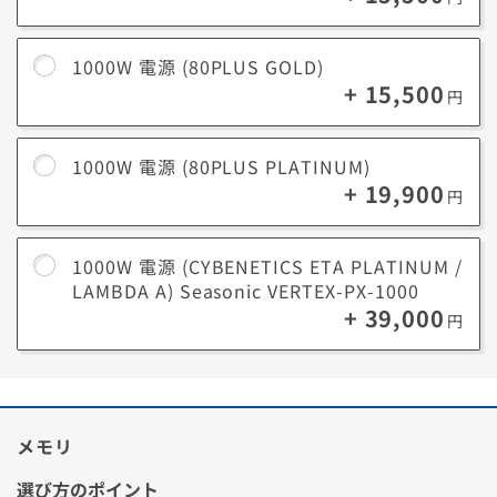
余裕を持たせることで高負荷による温度上昇を防ぎ、結果的にPC全体を
長持ちさせます。
1000W 電源 (80PLUS GOLD)
またグラボやストレージなどを後から増設しても、容量に余裕があれば
+ 15,500
買い替えずに対応できます。
円
1000W 電源 (80PLUS PLATINUM)
+ 19,900
電源効率
円
電源効率とは、電力をどれだけPCの各パーツに無駄なく供給できるかを
示す指標です。
効率が高いほど
発熱や電気のロスが少なく、静かで安定した動作
になり
1000W 電源 (CYBENETICS ETA PLATINUM /
ます。
LAMBDA A) Seasonic VERTEX-PX-1000
+ 39,000
80PLUS認証
円
電源の効率を表す指標
80PLUS認証のランク
Standard
BRONZE
SILVER
GOLD
PLATINUM
TIT
メモリ
選び方のポイント