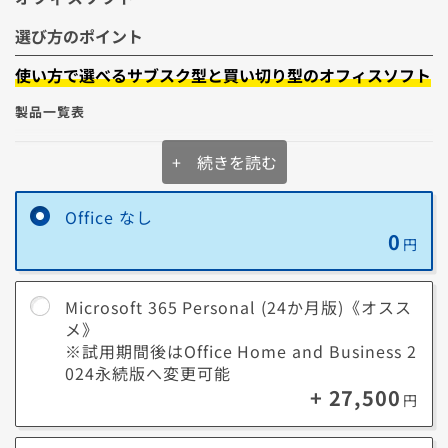
の盗難、紛失にあっても情報漏洩を防ぐことが出来ます。
選び方のポイント
リモートデスクトップ
使い方で選べるサブスク型と買い切り型のオフィスソフト
製品一覧表
別のデバイスからWindows 11 Proを搭載したパソコンを遠隔操作する
機能です。
例えばテレワークなどで、会社のパソコンにあるデータを利用したいと
+ 続きを読む
Microsoft 365
いったケースでは大変便利です。
Personal
【サブスク型】
Copilot
Word
Excel
PowerPoint
Outlook
OneNo
Windows 情報保護
Office なし
0
円
Microsoft Office
企業データを偶発的に漏洩させないように保護する機能です。
Home and
Business 2024
Microsoft 365 Personal (24か月版)《オスス
Word
Excel
PowerPoint
Outlook
OneNote
【買い切り型】
メ》
※試用期間後はOffice Home and Business 2
※一部のモデルでは選択できない場合がございます。
024永続版へ変更可能
Microsoft 365とOfficeについて詳しくはこちら
+ 27,500
円