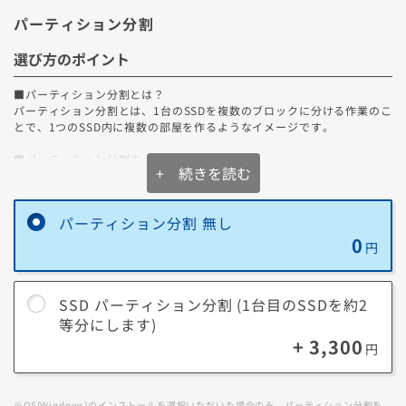
パーティション分割
選び方のポイント
■パーティション分割とは？
パーティション分割とは、1台のSSDを複数のブロックに分ける作業のこ
とで、1つのSSD内に複数の部屋を作るようなイメージです。
■パーティション分割のメリット
+ 続きを読む
パーティション分割により、1つのSSD内にシステム用ブロックとデータ
用ブロックを分けることで、データ管理がとても便利になります。
また、それ以外にも以下のようなメリットがあります。
パーティション分割 無し
0
1．システム障害時の安心感
円
システム障害等でOSを再インストールする必要がある場合でも、システ
ム用ブロックのみの作業で対応が可能です。そのため、別の領域で管理
しているデータは消さずに済みます。
SSD パーティション分割 (1台目のSSDを約2
2．簡単にバックアップ
等分にします)
データを管理しているブロックが分かれているため、データのみのバッ
+ 3,300
円
クアップを簡単に設定することができます。
※OS(Windows)のインストールを選択いただいた場合のみ、パーティション分割を