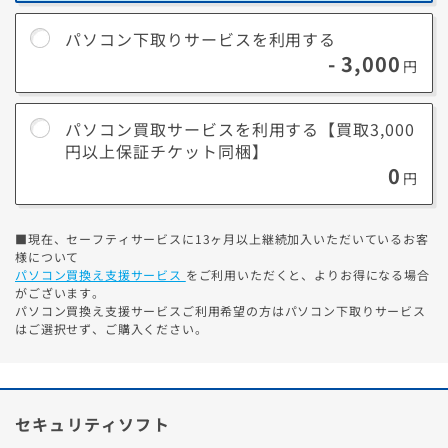
詳細はこちら
パソコン下取りサービスを利用する
※ゲーミングPCや5年以内のパソコンなどは構成・状態によっ
- 3,000
円
て、下取りより
買取のほうが高くなる場合
があります。パソコン
買取サービスをご検討ください。
パソコン買取サービスを利用する【買取3,000
円以上保証チケット同梱】
パソコン買取サービスについて
0
円
購入後に同梱の買取チケットを使って、店頭に持ち込
むか、WEB依頼して宅配で送るだけ。
■現在、セーフティサービスに13ヶ月以上継続加入いただいているお客
できるだけ
高額な買取
を希望の方にオススメ
様について
パソコン買換え支援サービス
をご利用いただくと、よりお得になる場合
「3のつく日」を併用なら、更に
買取価格5%アップ！
がございます。
詳細はこちら
パソコン買換え支援サービスご利用希望の方はパソコン下取りサービス
はご選択せず、ご購入ください。
買取価格をチェック
（かんたん3分見積もり）
※1.電源が入らないなど正常に動作しないPCは下取りサービスを
セキュリティソフト
ご利用ください。