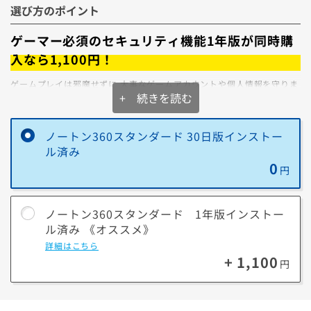
※2.買取チケットをご利用いただくことで、買取価格3,000円以上
選び方のポイント
を保証いたします。
※3.セーフティサービスに13ヶ月以上継続加入中のお客様はパソ
ゲーマー必須のセキュリティ機能1年版が同時購
コン買換え支援サービスを併用で、よりお得になる場合がござい
入なら1,100円！
ます。ご希望の方は、本項目では買取サービスをご選択いただ
き、商品到着後に、
こちらから追加お手続き
をお願いします。
ゲームプレイは邪魔せずに 大事なゲームアカウントや個人情報を守りま
+ 続きを読む
す！
ゲーマー特有の悩みもノートン™ 360なら解決できます。
買取と下取りの違いを詳しく見る
ノートン360スタンダード 30日版インストー
パソコンと同時購入なら
お得でインストール作業も不要！
ル済み
【下取りの場合】
【買取の場合】
初年度
対応期間
0
円
金額
定額（査定なし）
変動（査定で高
通常版
額になる可能性
（ダウンロード版）
ノートン360
1年
ノートン360スタンダード 1年版インストー
あり）
PCカスタマイズ版
ル済み 《オススメ》
（プリインストール版）
受け取り
今回の購入金額から
後日、現金にて
詳細はこちら
即値引きします
お支払いしま
+ 1,100
円
※価格は2025年10月現在です。更新される可能性があります。最新情
す。
報はノートン公式サイトをご確認ください。
(店頭買取は現金
／宅配買取は振