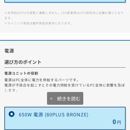
※本項目はCPUの変更と連動しません。CPU変更時はCPU項目内に記載の通りとなり
ます。
※マイニング用途は動作保証対象外となります。
電源
選び方のポイント
電源ユニットの役割
電源はPC全体に電力を供給するパーツです。
電源が不具合を起こすとその電力供給を受けているPC全体に影響を及ぼ
します。
なのでより容量があり、高効率の電源を選ぶことが大切です。
+ 続きを読む
650W 電源 (80PLUS BRONZE)
0
円