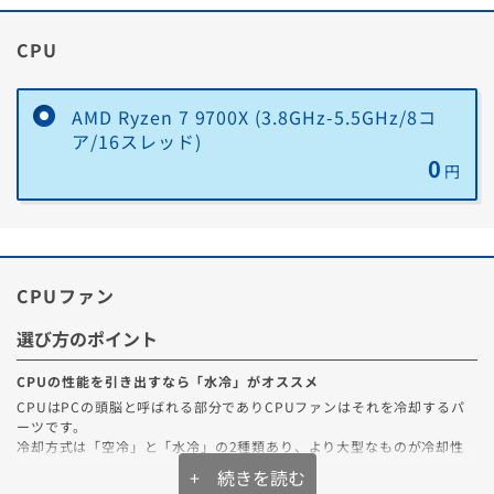
■おすすめポイント
込)
① 大切なゲームアカウントの乗っ取り対策に「パスワードマネージャ
CPU
ー」
手間
購入PCに同梱の下取
別途、店頭・
りキットで不要PCを
WEBで買取依頼
② フィッシング詐欺からゲームアカウントを守る「フィッシング詐欺
送るだけ
が必要です
対策と脆弱性保護」
AMD Ryzen 7 9700X (3.8GHz-5.5GHz/8コ
ア/16スレッド)
③ 悪意のあるMODや非公式ツールによるマルウェア感染リスクから
0
PCを保護する「リアルタイム保護」
円
④ DDoS攻撃などオンラインゲームプレイ中の脅威を防ぐ「スマート
ファイアウォール」「セキュア VPN」
⑤ ゲームプレイを妨げないように通知やバックグラウンドタスクを停
止する「サイレントモード」
CPUファン
ノートン™ 360 についてもっと詳しく
選び方のポイント
CPUの性能を引き出すなら「水冷」がオススメ
CPUはPCの頭脳と呼ばれる部分でありCPUファンはそれを冷却するパ
ーツです。
■主な機能
冷却方式は「空冷」と「水冷」の2種類あり、より大型なものが冷却性
ウイルス対策
能も高くなります。
+ 続きを読む
既知および未知のウイルスからPCを保護し、大切なデータやプライバシ
また360mm水冷は240mm水冷と比較して最大5℃冷える性能を発揮し