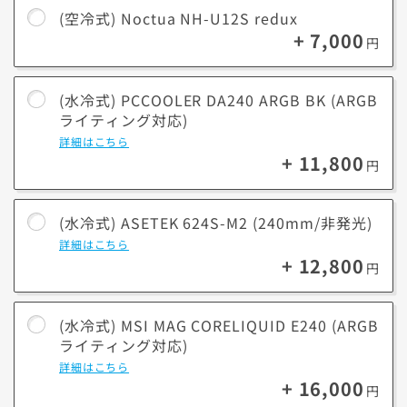
(空冷式) Noctua NH-U12S redux
+ 7,000
熱伝導の高い冷却水を通して高い放熱性と長時間運用でも
円
メリット
冷却性能を発揮するため、高負荷のかかる作業に向いてい
デメリッ
(水冷式) PCCOOLER DA240 ARGB BK (ARGB
空冷に比べてパーツが多くコストが高くなります。
ト
ライティング対応)
詳細はこちら
※冷却性能について使用環境によって異なる場合がございます。
+ 11,800
円
※冷却ファンはLED対応/非対応がございます。選択の際に商品名をご
確認下さい。
(水冷式) ASETEK 624S-M2 (240mm/非発光)
詳細はこちら
+ 12,800
円
■ ARGBライティング対応とは？
冷却ファンがARGB(アドレサブルRGB)に対応している事を指していま
す。
(水冷式) MSI MAG CORELIQUID E240 (ARGB
対応製品は多彩な色や発光パターンによるライティングカスタマイズを
ライティング対応)
楽しめます。
詳細はこちら
+ 16,000
円