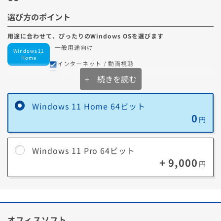
選び方のポイント
用途に合わせて、ぴったりのWindows OSを選びます
一般用途向け
Windows 11
Home
インターネット / 動画視聴
ゲーム
+ 続きを読む
自宅での利用が中心
業務・管理用途向け
Windows 11
Pro
Windows 11 Home 64ビット
重要なデータを扱う
外出先からPCを操作したい
0
円
セキュリティを重視したい
Windows 11 Pro 64ビット
+ 9,000
円
Windows 11 Proで追加される主な機能
BitLocker
オフィスソフト
パソコンのドライブを暗号化する機能です。暗号化することでパソコン