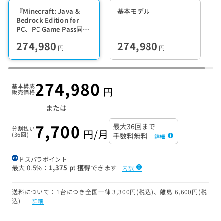
『Minecraft: Java ＆
基本モデル
Bedrock Edition for
PC、PC Game Pass同梱
版』
274,980
274,980
円
円
274,980
基本構成
円
販売価格
または
7,700
最大36回まで
分割払い
円/月
(36回)
手数料無料
詳細
ドスパラポイント
最大
0.5%
1,375 pt 獲得
できます
内訳
送料について：1台につき全国一律 3,300円(税込)、離島 6,600円(税
込)
詳細