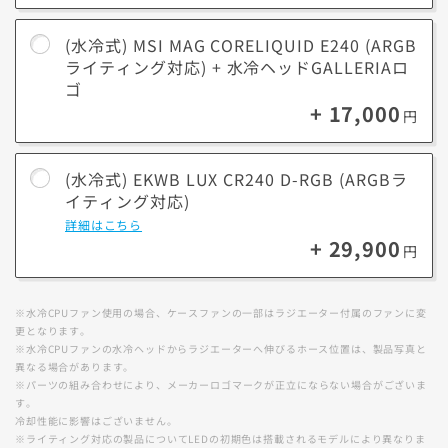
(水冷式) MSI MAG CORELIQUID E240 (ARGB
ライティング対応) + 水冷ヘッドGALLERIAロ
ゴ
+ 17,000
円
(水冷式) EKWB LUX CR240 D-RGB (ARGBラ
イティング対応)
詳細はこちら
+ 29,900
円
※水冷CPUファン使用の場合、ケースファンの一部はラジエーター付属のファンに変
更となります。
※水冷CPUファンの水冷ヘッドからラジエーターへ伸びるホース位置は、製品写真と
異なる場合があります。
※パーツの組み合わせにより、メーカーロゴマークが正立にならない場合がございま
す。
冷却性能に影響はございません。
※ライティング対応の製品についてLEDの初期色は搭載されるモデルにより異なりま