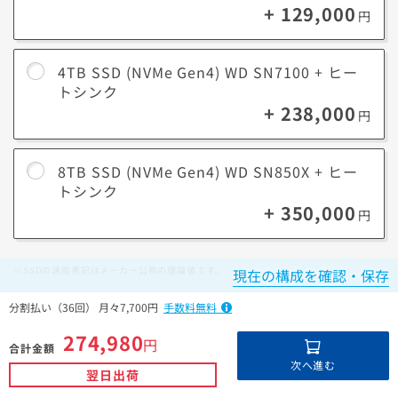
+ 129,000
円
4TB SSD (NVMe Gen4) WD SN7100 + ヒー
トシンク
+ 238,000
円
8TB SSD (NVMe Gen4) WD SN850X + ヒー
トシンク
+ 350,000
円
※SSDの速度表記はメーカー公称の理論値です。
現在の構成を確認・保存
分割払い（36回） 月々7,700円
手数料無料
274,980
円
合計金額
ハードディスク/SSD
次へ進む
翌日出荷
選び方のポイント