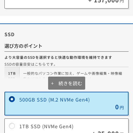
円
SSD
選び方のポイント
より大容量のSSDを選択すると快適な動作環境を維持できます
SSDの容量目安はこちらです。
1TB
一般的なパソコン作業に加え、ゲームや画像編集・映像編
SSD
集などマルチに活用したい方にオススメ
+ 続きを読む
ジャンルを問わず幅広くゲームをプレイしたり、クリエイ
2TB
ティブ関連の大量のプロジェクトやメディアを扱う場合に
500GB SSD (M.2 NVMe Gen4)
SSD
オススメ
0
円
4TB
新作ゲームから旧作ゲームまで、容量を気にせず思うまま
SSD
に遊びつくしたい方にオススメの容量です
1TB SSD (NVMe Gen4)