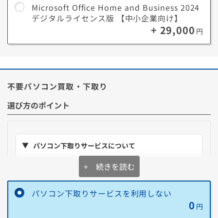
■ Microsoft 365 Personalとは？
Microsoft Office Home and Business 2024
月額でいつでもOfficeアプリの最新版が利用できるサブスク型、AI機能
デジタルライセンス版 【中小企業向け】
「Copilot」と1TBのクラウドストレージも利用可能。
+ 29,000
1ユーザー(アカウント)あたりPCやスマートフォンなど最大5台のデバイ
円
スで同時に利用できます。
*利用にはMicrosoftアカウントが必要です。
不要パソコン買取・下取り
■ Microsoft Office Home and Business 2024とは？
長く使うほどお得になる買い切り型(永続版)、慣れた定番バージョンで
選び方のポイント
作業する利用方法におすすめです。
利用期間に制限がないので費用の追加なく長く利用することができま
す。(Microsoft Office 2024のサポートは2029年10月9日時点で終了予
定です。)
*セットアップ時にインターネット環境が必要です。
パソコン下取りサービスについて
**デジタルライセンス版(中小企業向け)は個人の方でも利用可能です。
表示の金額を
購入価格から即値引き
+ 続きを読む
購入後に同梱の下取りキットで不要PCを送るだけ。
お
手軽に処分
パソコン下取りサービスを利用しない
送料は当社負担。壊れていても、HDDやSSDが無い状
0
円
態でもOK。