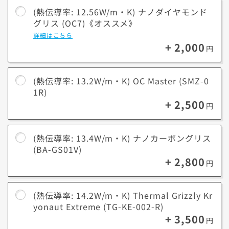
送料無料！
新品のパーツ・周辺機器
す。
ゲームや動画編集などのクリエイティブを快適に楽しみたい場合は、熱
(熱伝導率: 12.56W/m・K) ナノダイヤモンド
物損保証！
月額会員ならPC＋主要パーツ
伝導率が高いグリスへの変更をオススメします。
グリス (OC7)《オススメ》
3,000円値引き！
購入時のPC下取り
※弊社工場での組立時に該当のグリスを塗布するサービスです。グリス
詳細はこちら
Steamにチャージ可能
なポイント！
データ復旧サービスに加入する
本体のお渡しはしておりません。
+ 2,000
円
閉じる
(熱伝導率: 13.2W/m・K) OC Master (SMZ-0
1R)
+ 2,500
円
(熱伝導率: 13.4W/m・K) ナノカーボングリス
(BA-GS01V)
+ 2,800
円
(熱伝導率: 14.2W/m・K) Thermal Grizzly Kr
yonaut Extreme (TG-KE-002-R)
+ 3,500
円