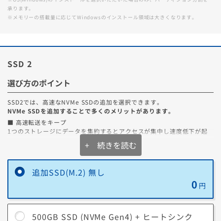
承ります。
※メモリーの搭載量に応じてWindowsのインストール領域は大きくなります。
SSD 2
選び方のポイント
SSD2では、高速なNVMe SSDの追加を選択できます。
NVMe SSDを追加することで多くのメリットがあります。
■ 高速転送をキープ
1つのストレージにデータを集約するとアクセスが集中し速度低下が起
きやすくなりますが、物理的に保存場所を分けることで高速転送を維持
+ 続きを読む
しやすくなります。
■ データの保護
追加SSD(M.2) 無し
メインSSDにシステムデータを、追加のSSDに写真や動画データなどを
0
保存することで、予期せぬシステム障害でシステムを再インストールし
円
ても、重要な写真や動画データを保護できます。
■ ストレージの長寿命化
500GB SSD (NVMe Gen4) + ヒートシンク
SSDを追加してデータを分けて保存することで、1つのストレージにかか