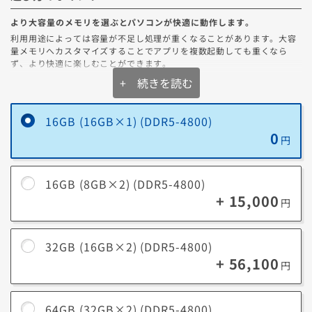
Cybenetics認証
より大容量のメモリを選ぶとパソコンが快適に動作します。
電源の効率+静音性を表す指標
利用用途によっては容量が不足し処理が重くなることがあります。大容
量メモリへカスタマイズすることでアプリを複数起動しても重くなら
Cybenetics 変換効率（ETA）のランク
ず、より快適に楽しむことができます。
+ 続きを読む
BRONZE
SILVER
GOLD
PLATINUM
TITANIUM
DI
16GB (16GB×1) (DDR5-4800)
メモリ容量の選び方
0
円
一般的なゲームやビジネスソフト（Excel/Wordなど）を
16GB
同時使用する場合にオススメ。
Cybenetics 静音性（LAMBDA）のランク
16GB (8GB×2) (DDR5-4800)
最新ゲームを高設定でプレイしたり、クリエイティブ系の
+ 15,000
32GB
ソフト（3DCG制作、4K動画編集、写真編集など）を扱う
円
スタンダード
スタンダード+
スタンダード++
A-
A
A+
場合にオススメ。
4K以上の動画編集、複雑な3Dモデリング、大規模なゲー
32GB (16GB×2) (DDR5-4800)
64GB
ム開発などのプロフェッショナルな作業にオススメ。
+ 56,100
※
あくまで目安となりますので、ご了承ください。
円
※
モデルにより選択できない場合がございます。
大規模なデータ処理、超高精細な映像編集、仮想化環境で
128GB
の開発など、極めて大容量のメモリが必要なタスクに最
適。
64GB (32GB×2) (DDR5-4800)