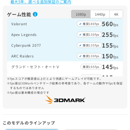
最大5年、選べる追加保証のご案内
ゲーム性能
1080p
1440p
4K
560
Valorant
推奨180fps
fps
255
Apex Legends
推奨130fps
fps
155
Cyberpunk 2077
推奨135fps
fps
150
ARC Raiders
推奨130fps
fps
145
グランド・セフト・オートＶ
推奨165fps
fps
115
Fortnite
推奨150fps
fps
fpsスコアが推奨値以上だとより快適にゲームプレイが可能です。
fps値は3DMarkベンチマーク結果の参考値であり、各ゲームの動作やfpsを保証
105
するものではありません
Forza Horizon 5
推奨110fps
fps
fps値は基本構成の場合です
100
Escape from Tarkov
推奨105fps
fps
75
Monster Hunter Wilds
推奨60fps
fps
このモデルのラインアップ