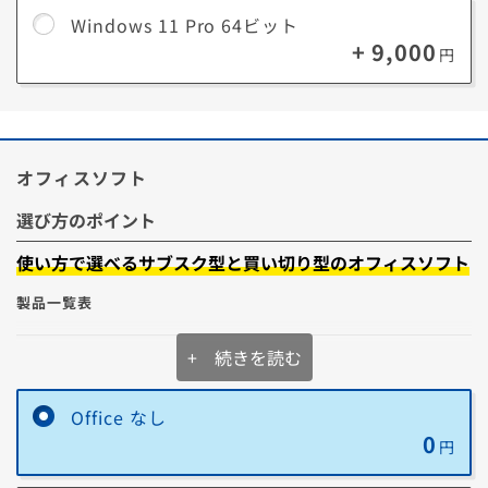
Windows 11 Pro 64ビット
+ 9,000
円
Windows 11 Proで追加される主な機能
BitLocker
オフィスソフト
パソコンのドライブを暗号化する機能です。暗号化することでパソコン
の盗難、紛失にあっても情報漏洩を防ぐことが出来ます。
選び方のポイント
リモートデスクトップ
使い方で選べるサブスク型と買い切り型のオフィスソフト
製品一覧表
別のデバイスからWindows 11 Proを搭載したパソコンを遠隔操作する
機能です。
例えばテレワークなどで、会社のパソコンにあるデータを利用したいと
+ 続きを読む
Microsoft 365
いったケースでは大変便利です。
Personal
【サブスク型】
Copilot
Word
Excel
PowerPoint
Outlook
OneNo
Windows 情報保護
Office なし
0
円
Microsoft Office
企業データを偶発的に漏洩させないように保護する機能です。
Home and