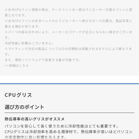
※水冷CPUファン使用の場合、ケースファンの一部はラジエーター付属のファンに変
更となります。
※水冷CPUファンの水冷ヘッドからラジエーターへ伸びるホース位置は、製品写真と
異なる場合があります。
※パーツの組み合わせにより、メーカーロゴマークが正立にならない場合がございま
す。
冷却性能に影響はございません。
※ライティング対応の製品についてLEDの初期色は搭載されるモデルにより異なりま
す。
また、専用ソフトウェアで変更する事が可能です。
>>詳細はこちら
1
/
17
ストレージのカスタマイズをされたお客様にご案内
CPUグリス
です
選び方のポイント
★★★★★
データ紛失、他人事だと思っていませんか？
熱伝導率の高いグリスがオススメ
ドスパラ
うっかりミスや故障は誰にでも起こりうるこ
パソコンを安心して長く使うために冷却性能はとても重要です。
と。
データ復旧サービスなら、たった2,200
CPUグリスは冷却効率を高める潤滑材で、熱伝導率が高いほどパソコン
36回まで無料！
分割手数料が
円からデータを守る安心を手に入れられま
の安定動作に良い影響を与えます。