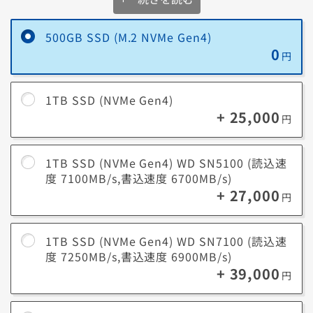
ジャンルを問わず幅広くゲームをプレイしたり、クリエイ
2TB
ティブ関連の大量のプロジェクトやメディアを扱う場合に
500GB SSD (M.2 NVMe Gen4)
SSD
オススメ
0
円
4TB
新作ゲームから旧作ゲームまで、容量を気にせず思うまま
SSD
に遊びつくしたい方にオススメの容量です
1TB SSD (NVMe Gen4)
+ 25,000
円
約10年前の平均的なゲームサイズは10GB～20GBでしたが、映像描写や
ゲーム性の進化により、最近では約200GB近い容量のゲームも存在しま
す。
環境の進化に合わせて、最適な容量のSSDを選びましょう。
1TB SSD (NVMe Gen4) WD SN5100 (読込速
度 7100MB/s,書込速度 6700MB/s)
+ 27,000
円
データ容量についての参考情報はこちらです。
1TB SSD (NVMe Gen4) WD SN7100 (読込速
最新3D
最近のゲームタイトルでは1本あたり60GB～200GBを
度 7250MB/s,書込速度 6900MB/s)
ゲーム
超える容量が必要です。
+ 39,000
円
フルHD動画(1080p HD/30fps)1分あたり約60MB、4K
動画(4K/60fps)1分あたり約400MBが必要です。例え
ば、4K動画20本で約8GBを消費します。