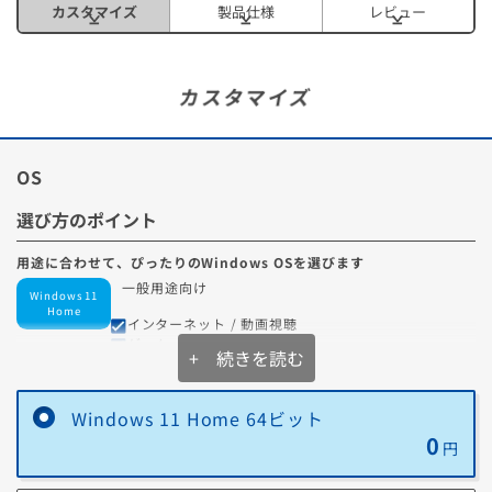
カスタマイズ
製品仕様
レビュー
カスタマイズ
OS
選び方のポイント
用途に合わせて、ぴったりのWindows OSを選びます
一般用途向け
Windows 11
Home
インターネット / 動画視聴
ゲーム
+ 続きを読む
自宅での利用が中心
業務・管理用途向け
Windows 11
Pro
Windows 11 Home 64ビット
重要なデータを扱う
外出先からPCを操作したい
0
円
セキュリティを重視したい