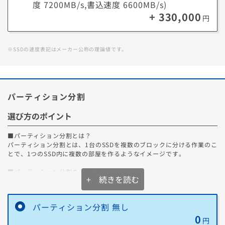
度 7200MB/s,書込速度 6600MB/s)
+ 330,000
円
※SSDの速度表記はメーカー公称の理論値です。
パーティション分割
選び方のポイント
■パーティション分割とは？
パーティション分割とは、1台のSSDを複数のブロックに分ける作業のこ
とで、1つのSSD内に複数の部屋を作るようなイメージです。
■パーティション分割のメリット
+ 続きを読む
パーティション分割により、1つのSSD内にシステム用ブロックとデータ
用ブロックを分けることで、データ管理がとても便利になります。
また、それ以外にも以下のようなメリットがあります。
パーティション分割 無し
0
1．システム障害時の安心感
円