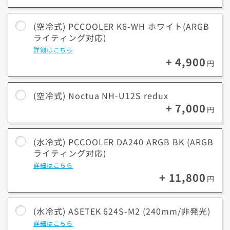
その他機能
自動保護/セーフウェブ/パスワードマネージャー/クラウドバックアッ
360mm
240mm
サイズ
プ/セーフカム/ブラウザ保護/ダウンロードインサイト等
(空冷式) PCCOOLER K6-WH ホワイト(ARGB
ラジエーター
ラジエータ
ライティング対応)
CPU冷却ヘッドとラジエーターの間で冷却液を循環させ
詳細はこちら
却。
+ 4,900
円
特長
大型なほどファン搭載数が多く冷却性能が向上、360mmは
より
高負荷時に5℃低い状態を保ちます。(自社検証結果)
(空冷式) Noctua NH-U12S redux
+ 7,000
熱伝導の高い冷却水を通して高い放熱性と長時間運用でも
円
メリット
冷却性能を発揮するため、高負荷のかかる作業に向いてい
デメリッ
(水冷式) PCCOOLER DA240 ARGB BK (ARGB
空冷に比べてパーツが多くコストが高くなります。
ト
ライティング対応)
詳細はこちら
※冷却性能について使用環境によって異なる場合がございます。
+ 11,800
円
※冷却ファンはLED対応/非対応がございます。選択の際に商品名をご
確認下さい。
(水冷式) ASETEK 624S-M2 (240mm/非発光)
詳細はこちら