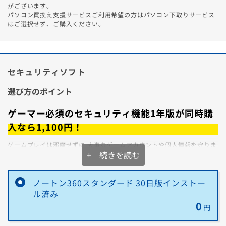
がございます。
詳細はこちら
パソコン買換え支援サービスご利用希望の方はパソコン下取りサービス
はご選択せず、ご購入ください。
買取価格をチェック
（かんたん3分見積もり）
※1.電源が入らないなど正常に動作しないPCは下取りサービスを
セキュリティソフト
ご利用ください。
※2.買取チケットをご利用いただくことで、買取価格3,000円以上
選び方のポイント
を保証いたします。
※3.セーフティサービスに13ヶ月以上継続加入中のお客様はパソ
ゲーマー必須のセキュリティ機能1年版が同時購
コン買換え支援サービスを併用で、よりお得になる場合がござい
入なら1,100円！
ます。ご希望の方は、本項目では買取サービスをご選択いただ
き、商品到着後に、
こちらから追加お手続き
をお願いします。
ゲームプレイは邪魔せずに 大事なゲームアカウントや個人情報を守りま
+ 続きを読む
す！
ゲーマー特有の悩みもノートン™ 360なら解決できます。
買取と下取りの違いを詳しく見る
ノートン360スタンダード 30日版インストー
パソコンと同時購入なら
お得でインストール作業も不要！
ル済み
【下取りの場合】
【買取の場合】
初年度
対応期間
0
円
金額
定額（査定なし）
変動（査定で高
通常版