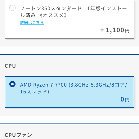
額になる可能性
（ダウンロード版）
ノートン360
1年
ノートン360スタンダード 1年版インストー
あり）
PCカスタマイズ版
ル済み 《オススメ》
（プリインストール版）
受け取り
今回の購入金額から
後日、現金にて
詳細はこちら
即値引きします
お支払いしま
+ 1,100
円
※価格は2025年10月現在です。更新される可能性があります。最新情
す。
報はノートン公式サイトをご確認ください。
(店頭買取は現金
／宅配買取は振
■おすすめポイント
込)
① 大切なゲームアカウントの乗っ取り対策に「パスワードマネージャ
CPU
ー」
手間
購入PCに同梱の下取
別途、店頭・
りキットで不要PCを
WEBで買取依頼
② フィッシング詐欺からゲームアカウントを守る「フィッシング詐欺
送るだけ
が必要です
対策と脆弱性保護」
AMD Ryzen 7 7700 (3.8GHz-5.3GHz/8コア/
16スレッド)
③ 悪意のあるMODや非公式ツールによるマルウェア感染リスクから
0
PCを保護する「リアルタイム保護」
円
④ DDoS攻撃などオンラインゲームプレイ中の脅威を防ぐ「スマート
ファイアウォール」「セキュア VPN」
⑤ ゲームプレイを妨げないように通知やバックグラウンドタスクを停
止する「サイレントモード」
CPUファン