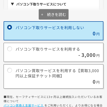
*セットアップ時にインターネット環境が必要です。
パソコン下取りサービスについて
**デジタルライセンス版(中小企業向け)は個人の方でも利用可能です。
表示の金額を
購入価格から即値引き
+ 続きを読む
購入後に同梱の下取りキットで不要PCを送るだけ。
お
手軽に処分
パソコン下取りサービスを利用しない
送料は当社負担。壊れていても、HDDやSSDが無い状
0
円
態でもOK。
詳細はこちら
パソコン下取りサービスを利用する
※ゲーミングPCや5年以内のパソコンなどは構成・状態によっ
- 3,000
円
て、下取りより
買取のほうが高くなる場合
があります。パソコン
買取サービスをご検討ください。
パソコン買取サービスを利用する【買取3,000
円以上保証チケット同梱】
パソコン買取サービスについて
0
円
購入後に同梱の買取チケットを使って、店頭に持ち込
むか、WEB依頼して宅配で送るだけ。
■現在、セーフティサービスに13ヶ月以上継続加入いただいているお客
できるだけ
高額な買取
を希望の方にオススメ
様について
パソコン買換え支援サービス
をご利用いただくと、よりお得になる場合
「3のつく日」を併用なら、更に
買取価格5%アップ！