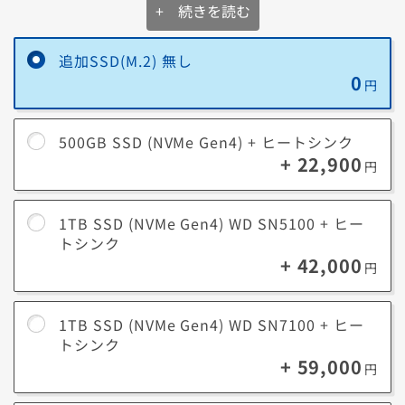
きやすくなりますが、物理的に保存場所を分けることで高速転送を維持
+ 続きを読む
しやすくなります。
■ データの保護
追加SSD(M.2) 無し
メインSSDにシステムデータを、追加のSSDに写真や動画データなどを
0
保存することで、予期せぬシステム障害でシステムを再インストールし
円
ても、重要な写真や動画データを保護できます。
■ ストレージの長寿命化
500GB SSD (NVMe Gen4) + ヒートシンク
SSDを追加してデータを分けて保存することで、1つのストレージにかか
+ 22,900
る負荷が分散され、長寿命化につながります。
円
1TB SSD (NVMe Gen4) WD SN5100 + ヒー
トシンク
+ 42,000
円
1TB SSD (NVMe Gen4) WD SN7100 + ヒー
トシンク
+ 59,000
円