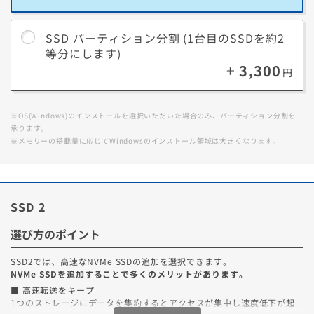
システム障害等でOSを再インストールする必要がある場合でも、システ
ム用ブロックのみの作業で対応が可能です。そのため、別の領域で管理
しているデータは消さずに済みます。
SSD パーティション分割 (1台目のSSDを約2
2．簡単にバックアップ
等分にします)
データを管理しているブロックが分かれているため、データのみのバッ
+ 3,300
円
クアップを簡単に設定することができます。
※OS(Windows)のインストールを選択いただいた場合のみ、パーティション分割を
承ります。
※メモリーの搭載量に応じてWindowsのインストール領域は大きくなります。
SSD 2
選び方のポイント
SSD2では、高速なNVMe SSDの追加を選択できます。
NVMe SSDを追加することで多くのメリットがあります。
■ 高速転送をキープ
1つのストレージにデータを集約するとアクセスが集中し速度低下が起