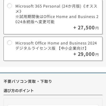
Business 2024
Microsoft 365 Personal (24か月版)《オスス
Word
Excel
PowerPoint
Outlook
OneNote
【買い切り型】
メ》
※試用期間後はOffice Home and Business 2
※一部のモデルでは選択できない場合がございます。
024永続版へ変更可能
Microsoft 365とOfficeについて詳しくはこちら
+ 27,500
円
■ Microsoft 365 Personalとは？
Microsoft Office Home and Business 2024
月額でいつでもOfficeアプリの最新版が利用できるサブスク型、AI機能
デジタルライセンス版 【中小企業向け】
「Copilot」と1TBのクラウドストレージも利用可能。
+ 29,000
1ユーザー(アカウント)あたりPCやスマートフォンなど最大5台のデバイ
円
スで同時に利用できます。
*利用にはMicrosoftアカウントが必要です。
不要パソコン買取・下取り
■ Microsoft Office Home and Business 2024とは？
長く使うほどお得になる買い切り型(永続版)、慣れた定番バージョンで
選び方のポイント
作業する利用方法におすすめです。
利用期間に制限がないので費用の追加なく長く利用することができま
す。(Microsoft Office 2024のサポートは2029年10月9日時点で終了予
定です。)