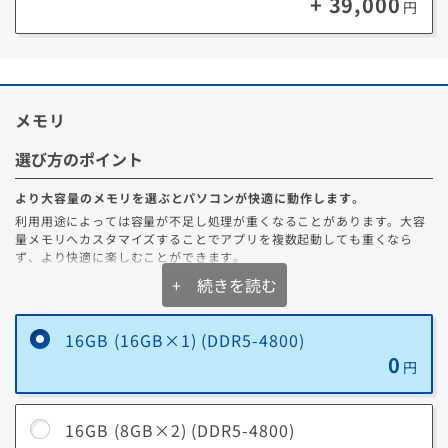
+ 39,000
80PLUS認証
円
電源の効率を表す指標
80PLUS認証のランク
Standard
BRONZE
SILVER
GOLD
PLATINUM
TIT
メモリ
選び方のポイント
Cybenetics認証
より大容量のメモリを選ぶとパソコンが快適に動作します。
電源の効率+静音性を表す指標
利用用途によっては容量が不足し処理が重くなることがあります。大容
量メモリへカスタマイズすることでアプリを複数起動しても重くなら
Cybenetics 変換効率（ETA）のランク
ず、より快適に楽しむことができます。
+ 続きを読む
BRONZE
SILVER
GOLD
PLATINUM
TITANIUM
DI
16GB (16GB×1) (DDR5-4800)
メモリ容量の選び方
0
円
一般的なゲームやビジネスソフト（Excel/Wordなど）を
16GB
同時使用する場合にオススメ。
Cybenetics 静音性（LAMBDA）のランク
16GB (8GB×2) (DDR5-4800)
最新ゲームを高設定でプレイしたり、クリエイティブ系の