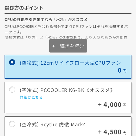
ノートン™ 360 についてもっと詳しく
選び方のポイント
CPUの性能を引き出すなら「水冷」がオススメ
CPUはPCの頭脳と呼ばれる部分でありCPUファンはそれを冷却するパ
ーツです。
■主な機能
冷却方式は「空冷」と「水冷」の2種類あり、より大型なものが冷却性
ウイルス対策
能も高くなります。
+ 続きを読む
既知および未知のウイルスからPCを保護し、大切なデータやプライバシ
また360mm水冷は240mm水冷と比較して最大5℃冷える性能を発揮し
ーを守ります。
ます。
たった5℃と感じるかもしれませんが高負荷時には70℃～80℃を超える
(空冷式) 12cmサイドフロー大型CPUファン
スマートファイアウォール
CPUにとって、
0
不正なネットワークトラフィックを監視・ブロックし、外部からの攻撃
この5℃の差は動作の安定性や故障リスクを回避することに繋がりま
円
や覗き見など、不正アクセスを防ぎます。
す。
※モデルによっては選択いただけない場合がございます。
フィッシング詐欺対策
(空冷式) PCCOOLER K6-BK《オススメ》
金銭、パスワード、個人情報を盗む目的で偽装しているWebサイトをブ
詳細はこちら
ロックします。
+ 4,000
円
製品比較
VPN機能
フリーWi-Fiなど脆弱なネットワークへ接続する際も、お客様のデバイ
性能
高性能←
ス、デバイス上の情報、お客様のオンライン活動と履歴を安全に保護し
(空冷式) Scythe 虎徹 Mark4
ます。
+ 4,500
方式
水冷式
円