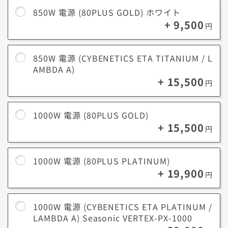
850W 電源 (80PLUS GOLD) ホワイト
+ 9,500
円
850W 電源 (CYBENETICS ETA TITANIUM / L
AMBDA A)
基本的には
＜オススメ＞以上の電源
を選ぶことで、容量に余裕を持たせ
+ 15,500
ることができます。
円
余裕を持たせることで高負荷による温度上昇を防ぎ、結果的にPC全体を
長持ちさせます。
1000W 電源 (80PLUS GOLD)
またグラボやストレージなどを後から増設しても、容量に余裕があれば
+ 15,500
買い替えずに対応できます。
円
1000W 電源 (80PLUS PLATINUM)
+ 19,900
電源効率
円
電源効率とは、電力をどれだけPCの各パーツに無駄なく供給できるかを
示す指標です。
効率が高いほど
発熱や電気のロスが少なく、静かで安定した動作
になり
1000W 電源 (CYBENETICS ETA PLATINUM /
ます。
LAMBDA A) Seasonic VERTEX-PX-1000