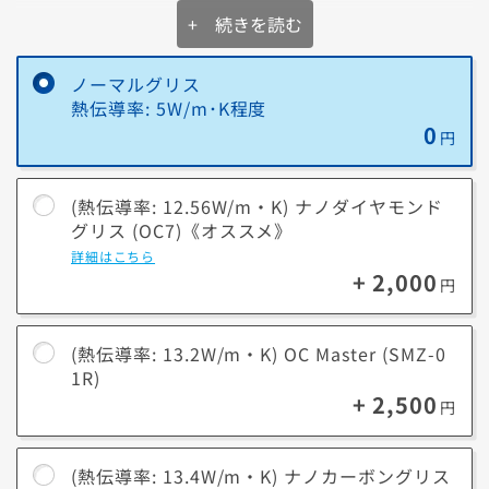
送料無料！
新品のパーツ・周辺機器
す。
+ 続きを読む
オススメのCPUグリスはどれ？
物損保証！
月額会員ならPC＋主要パーツ
オススメは「
ナノダイヤモンドグリス (OC7)
」です！
3,000円値引き！
購入時のPC下取り
Steamにチャージ可能
ノーマルグリス
なポイント！
データ復旧サービスに加入する
ナノダイヤモンドグリス (OC7)の特徴
・ナノダイヤモンド粒子含有による非常に高い熱伝導性
熱伝導率: 5W/m･K程度
・高温や湿度の環境下でも劣化しにくい耐久性
0
円
閉じる
CPUの性能を最大限に引き出すためには、高熱伝導率のCPUグリスへの
アップグレードは外せません。
ゲームや動画編集などのクリエイティブを快適に楽しみたい場合は、熱
(熱伝導率: 12.56W/m・K) ナノダイヤモンド
伝導率が高いグリスへの変更をオススメします。
グリス (OC7)《オススメ》
※弊社工場での組立時に該当のグリスを塗布するサービスです。グリス
詳細はこちら
本体のお渡しはしておりません。
+ 2,000
円
(熱伝導率: 13.2W/m・K) OC Master (SMZ-0
1R)
+ 2,500
円
(熱伝導率: 13.4W/m・K) ナノカーボングリス