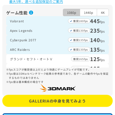
最大5年、選べる追加保証のご案内
ゲーム性能
1080p
1440p
4K
445
Valorant
推奨180fps
fps
235
Apex Legends
推奨130fps
fps
140
Cyberpunk 2077
推奨135fps
fps
135
ARC Raiders
推奨130fps
fps
125
グランド・セフト・オートＶ
推奨165fps
fps
105
Fortnite
推奨150fps
fps
fpsスコアが推奨値以上だとより快適にゲームプレイが可能です。
fps値は3DMarkベンチマーク結果の参考値であり、各ゲームの動作やfpsを保証
95
するものではありません
Forza Horizon 5
推奨110fps
fps
fps値は基本構成の場合です
90
Escape from Tarkov
推奨105fps
fps
70
Monster Hunter Wilds
推奨60fps
fps
GALLERIAの中身を見てみよう