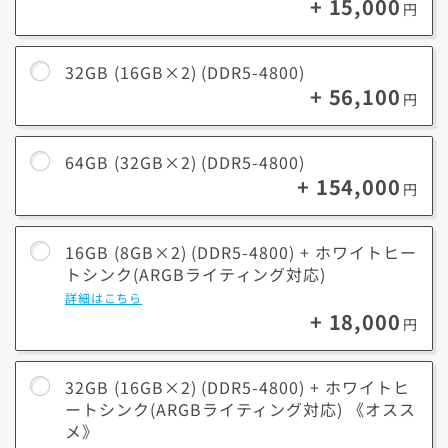
+ 15,000
32GB
ソフト（3DCG制作、4K動画編集、写真編集など）を扱う
円
スタンダード
スタンダード+
スタンダード++
A-
A
A+
場合にオススメ。
4K以上の動画編集、複雑な3Dモデリング、大規模なゲー
32GB (16GB×2) (DDR5-4800)
64GB
ム開発などのプロフェッショナルな作業にオススメ。
+ 56,100
※
あくまで目安となりますので、ご了承ください。
円
※
モデルにより選択できない場合がございます。
大規模なデータ処理、超高精細な映像編集、仮想化環境で
128GB
の開発など、極めて大容量のメモリが必要なタスクに最
適。
64GB (32GB×2) (DDR5-4800)
+ 154,000
円
16GB (8GB×2) (DDR5-4800) + ホワイトヒー
トシンク(ARGBライティング対応)
詳細はこちら
+ 18,000
円
32GB (16GB×2) (DDR5-4800) + ホワイトヒ
ートシンク(ARGBライティング対応) 《オスス
メ》