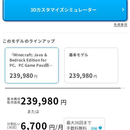
3Dカスタマイズシミュレーター
免責事項
このモデルのラインアップ
『Minecraft: Java ＆
基本モデル
Bedrock Edition for
PC、PC Game Pass同梱
版』
239,980
239,980
円
円
239,980
基本構成
円
販売価格
または
6,700
最大36回まで
分割払い
円/月
(36回)
手数料無料
詳細