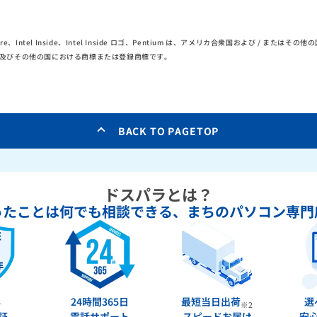
el Core、Intel Inside、Intel Inside ロゴ、Pentium は、アメリカ合衆国および / または
ation の米国及びその他の国における商標または登録商標です。
BACK TO PAGETOP
ドスパラとは？
ったことは何でも相談できる、
まちのパソコン専門
年
24時間365日
最短当日出荷
選
※2
証
電話サポート
スピードお届け
安