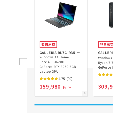
翌日出荷
翌日出
GALLERIA RL7C-R35-
GALLERI
Windows 11 Home
5N
GD Ryz
Windows
Core i7-13620H
Ryzen 7 
GeForce RTX 3050 6GB
GeForce 
Laptop GPU
4.75
(90)
159,980
309,
円 ～