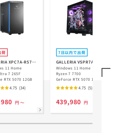
出荷
7日以内で出荷
翌
RIA XPC7A-R57-
GALLERIA VSPR7A-R57-
GAL
Win
ws 11 Home
B Ryzen 7 7700搭載 ぶい
Windows 11 Home
5N
Cor
ltra 7 265F
Ryzen 7 7700
すぽっ！コラボモデル
GeF
ce RTX 5070 12GB
GeForce RTX 5070 12GB
Lap
4.75
(34)
4.75
(5)
,980
439,980
20
円 ～
円