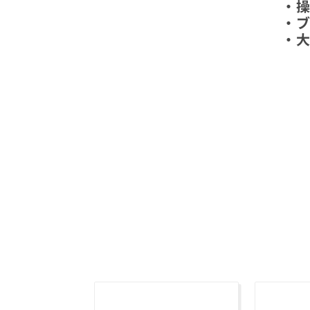
・
・
・