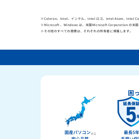
※
Celeron、Intel、インテル、Intel ロゴ、Intel Atom、Int
※
Microsoft 、Windows は、米国Microsoft Corpor
※
その他のすべての商標は、それぞれの所有者に帰属します。
困
国産パソコン
最長5
※1
安心品質
手厚い保