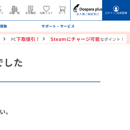
ート
店舗一覧
注文確認
比較リスト
カート
ログイン
/会員登録
法人様ご相談窓口
買取
サポート・サービス
！
下取値引！
Steamにチャージ可能
PC
なポイント！
でした
い。