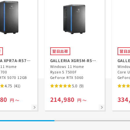
荷
翌日出荷
翌日
A XPR7A-R57-
GALLERIA XGR5M-R56-
GALLE
en 7 7700搭載
 11 Home
GD Ryzen 5 7500F搭載
Windows 11 Home
GD
Windo
7700
Ryzen 5 7500F
Core U
RTX 5070 12GB
GeForce RTX 5060
GeFor
4.75
(41)
5.0
(9)
980
214,980
334
円 ～
円 ～