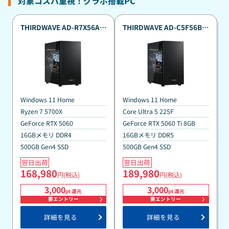
対象コスパ重視！グラボ搭載PC
THIRDWAVE AD-R7X56A-
THIRDWAVE AD-C5F56B-
07B Ryzen7 5700X搭載 真
07B Intel Core Ultra搭載
夏のポイント還元祭標準モ
真夏のポイント還元祭標準
デル 『Minecraft: Java ＆
モデル 『Minecraft: Java
Bedrock Edition for PC、
＆ Bedrock Edition for
PC Game Pass同梱版』
PC、PC Game Pass同梱
版』
Windows 11 Home
Windows 11 Home
Ryzen 7 5700X
Core Ultra 5 225F
GeForce RTX 5060
GeForce RTX 5060 Ti 8GB
16GBメモリ DDR4
16GBメモリ DDR5
500GB Gen4 SSD
500GB Gen4 SSD
翌日出荷
翌日出荷
168,980
189,980
円(税込)
円(税込)
3,000
3,000
pt 還元
pt 還元
要エントリー
要エントリー
詳細を見る
詳細を見る