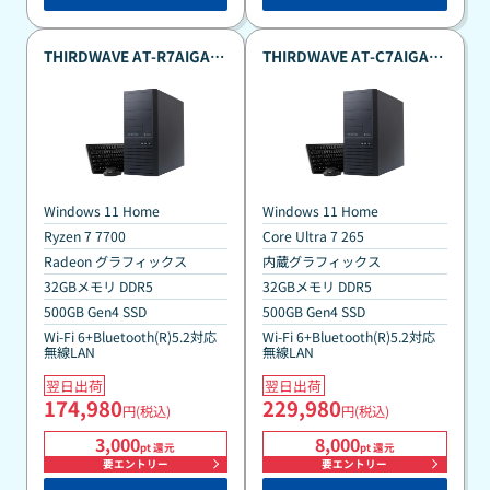
THIRDWAVE AT-R7AIGA-
THIRDWAVE AT-C7AIGA-
07B Ryzen7 7700搭載 真夏
07B Intel Core Ultra搭載
のポイント還元祭カスタマ
真夏のポイント還元祭カス
イズモデル
タマイズモデル
Windows 11 Home
Windows 11 Home
Ryzen 7 7700
Core Ultra 7 265
Radeon グラフィックス
内蔵グラフィックス
32GBメモリ DDR5
32GBメモリ DDR5
500GB Gen4 SSD
500GB Gen4 SSD
Wi-Fi 6+Bluetooth(R)5.2対応
Wi-Fi 6+Bluetooth(R)5.2対応
無線LAN
無線LAN
翌日出荷
翌日出荷
174,980
229,980
円(税込)
円(税込)
3,000
8,000
pt 還元
pt 還元
要エントリー
要エントリー