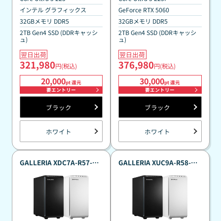
インテル グラフィックス
GeForce RTX 5060
32GBメモリ DDR5
32GBメモリ DDR5
2TB Gen4 SSD (DDRキャッシ
2TB Gen4 SSD (DDRキャッシ
ュ)
ュ)
翌日出荷
翌日出荷
321,980
376,980
円(税込)
円(税込)
20,000
30,000
pt 還元
pt 還元
要エントリー
要エントリー
ブラック
ブラック
ホワイト
ホワイト
★★★★★
ドスパラ
GALLERIA XDC7A-R57-CB
GALLERIA XUC9A-R58-CB
36回まで無料！
分割手数料が
真夏のポイント還元祭カス
真夏のポイント還元祭カス
送料無料！
タマイズモデル
タマイズモデル
新品のパーツ・周辺機器
物損保証！
月額会員ならPC＋主要パーツ
3,000円値引き！
購入時のPC下取り
Steamにチャージ可能
なポイント！