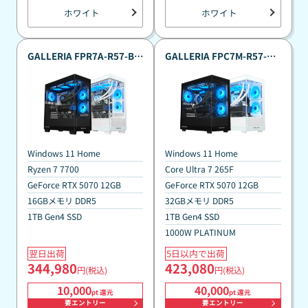
ホワイト
ホワイト
GALLERIA FPR7A-R57-B
GALLERIA FPC7M-R57-B
Ryzen 7 7700搭載 真夏のポ
真夏のポイント還元祭カス
イント還元祭標準モデル
タマイズモデル
『Minecraft: Java ＆
『Minecraft: Java ＆
Bedrock Edition for PC、
Bedrock Edition for PC、
PC Game Pass同梱版』
PC Game Pass同梱版』
Windows 11 Home
Windows 11 Home
Ryzen 7 7700
Core Ultra 7 265F
GeForce RTX 5070 12GB
GeForce RTX 5070 12GB
16GBメモリ DDR5
32GBメモリ DDR5
1TB Gen4 SSD
1TB Gen4 SSD
1000W PLATINUM
翌日出荷
5日以内で出荷
344,980
423,080
円(税込)
円(税込)
10,000
40,000
pt 還元
pt 還元
要エントリー
要エントリー