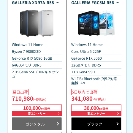
GALLERIA XDR7A-R58-GD
GALLERIA FGC5M-R56-B
Ryzen 7 9800X3D搭載 真夏
真夏のポイント還元祭カス
のポイント還元祭カスタマ
タマイズモデル
イズモデル 『Minecraft:
『Minecraft: Java ＆
Java ＆ Bedrock Edition
Bedrock Edition for PC、
for PC、PC Game Pass同
PC Game Pass同梱版』
梱版』
Windows 11 Home
Windows 11 Home
Ryzen 7 9800X3D
Core Ultra 5 225F
GeForce RTX 5080 16GB
GeForce RTX 5060
64GBメモリ DDR5
32GBメモリ DDR5
2TB Gen4 SSD (DDRキャッシ
1TB Gen4 SSD
ュ)
Wi-Fi6+Bluetooth(R)5.2対応
無線LAN
翌日出荷
5日以内で出荷
710,980
341,080
円(税込)
円(税込)
100,000
30,000
pt 還元
pt 還元
要エントリー
要エントリー
ガンメタル
ブラック