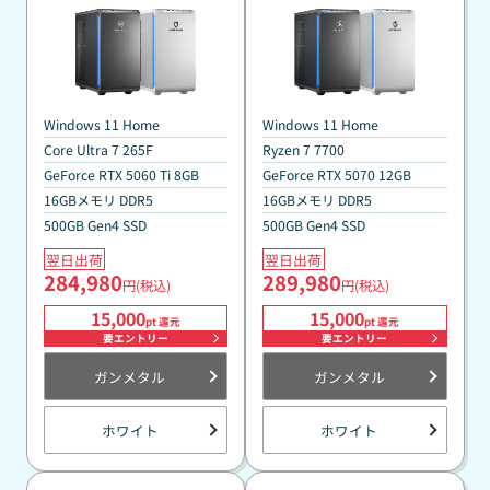
ト還元祭標準モデル
イント還元祭標準モデル
『Minecraft: Java ＆
『Minecraft: Java ＆
Bedrock Edition for PC、
Bedrock Edition for PC、
PC Game Pass同梱版』
PC Game Pass同梱版』
Windows 11 Home
Windows 11 Home
Core Ultra 7 265F
Ryzen 7 7700
GeForce RTX 5060 Ti 8GB
GeForce RTX 5070 12GB
16GBメモリ DDR5
16GBメモリ DDR5
500GB Gen4 SSD
500GB Gen4 SSD
翌日出荷
翌日出荷
284,980
289,980
円(税込)
円(税込)
15,000
15,000
pt 還元
pt 還元
要エントリー
要エントリー
ガンメタル
ガンメタル
ホワイト
ホワイト