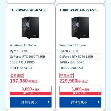
THIRDWAVE AD-R7A56B-
THIRDWAVE AD-R7A57A-
07B Ryzen7 7700搭載 真夏
07B Ryzen7 7700搭載 真夏
のポイント還元祭標準モデ
のポイント還元祭標準モデ
ル 『Minecraft: Java ＆
ル 『Minecraft: Java ＆
Bedrock Edition for PC、
Bedrock Edition for PC、
PC Game Pass同梱版』
PC Game Pass同梱版』
Windows 11 Home
Windows 11 Home
Ryzen 7 7700
Ryzen 7 7700
GeForce RTX 5060 Ti 8GB
GeForce RTX 5070 12GB
16GBメモリ DDR5
16GBメモリ DDR5
500GB Gen4 SSD
500GB Gen4 SSD
翌日出荷
翌日出荷
197,980
229,980
円(税込)
円(税込)
3,000
3,000
pt 還元
pt 還元
要エントリー
要エントリー
詳細を見る
詳細を見る