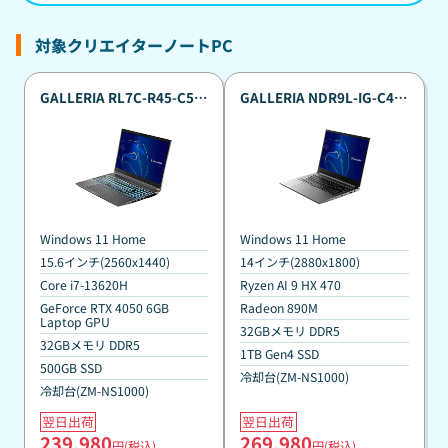
対象クリエイターノートPC
GALLERIA RL7C-R45-C5N
GALLERIA NDR9L-IG-C4
真夏のポイント還元祭カス
真夏のポイント還元祭カス
タマイズモデル
タマイズモデル
Windows 11 Home
Windows 11 Home
15.6インチ(2560x1440)
14インチ(2880x1800)
Core i7-13620H
Ryzen AI 9 HX 470
GeForce RTX 4050 6GB
Radeon 890M
Laptop GPU
32GBメモリ DDR5
32GBメモリ DDR5
1TB Gen4 SSD
500GB SSD
冷却台(ZM-NS1000)
冷却台(ZM-NS1000)
翌日出荷
翌日出荷
239,980
269,980
円(税込)
円(税込)