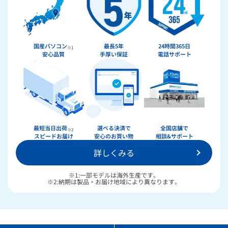
国産パソコン
最長5年
24時間365日
※1
安心品質
手厚い保証
電話サポート
最短当日出荷
選べる決済で
全国店舗で
※2
スピードお届け
安心のお買い物
相談&サポート
詳しくみる
※1:一部モデルは海外生産です。
※2:納期は製品・お届け地域により異なります。