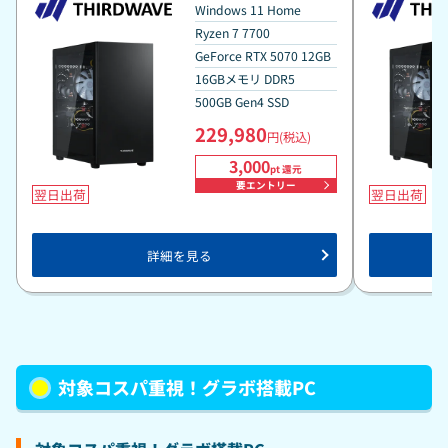
Java ＆ Bedrock Edition for PC、PC Game
Java ＆ Bed
Windows 11 Home
Pass同梱版』
Pass同梱版
Ryzen 7 7700
GeForce RTX 5070 12GB
16GBメモリ DDR5
500GB Gen4 SSD
229,980
円(税込)
3,000
pt 還元
要エントリー
翌日出荷
翌日出荷
詳細を見る
対象コスパ重視！グラボ搭載PC