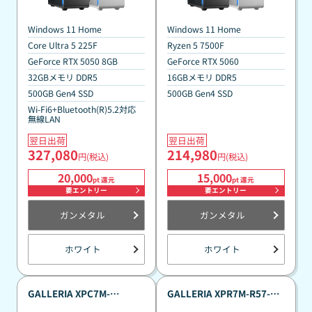
Windows 11 Home
Windows 11 Home
Core Ultra 5 225F
Ryzen 5 7500F
GeForce RTX 5050 8GB
GeForce RTX 5060
32GBメモリ DDR5
16GBメモリ DDR5
500GB Gen4 SSD
500GB Gen4 SSD
Wi-Fi6+Bluetooth(R)5.2対応
無線LAN
翌日出荷
翌日出荷
327,080
214,980
円(税込)
円(税込)
20,000
15,000
pt 還元
pt 還元
要エントリー
要エントリー
ガンメタル
ガンメタル
ホワイト
ホワイト
GALLERIA XPC7M-
GALLERIA XPR7M-R57-GD
R56T8G-GD 真夏のポイン
Ryzen 7 7700搭載 真夏のポ