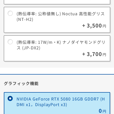
(熱伝導率: 公称値無し) Noctua 高性能グリス
(NT-H2)
+ 3,500
円
(熱伝導率: 17W/m・K) ナノダイヤモンドグリ
ス (JP-DX2)
+ 3,700
円
1
/
18
ストレージのカスタマイズをされたお客様にご案内
です
グラフィック機能
★★★★★
データ紛失、他人事だと思っていませんか？
ドスパラ
NVIDIA GeForce RTX 5080 16GB GDDR7 (H
うっかりミスや故障は誰にでも起こりうるこ
DMI x1，DisplayPort x3)
と。
データ復旧サービスなら、たった2,200
0
36回まで無料！
分割手数料が
円
円からデータを守る安心を手に入れられま