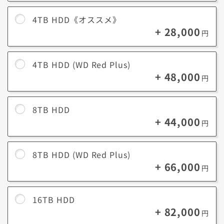
追加ストレージ（記憶装置）に何を保存するかによって決めよう
4TB HDD《オススメ》
4K動画など重いデータを扱うならNVMe SSD、ある程度の速度と容量を
+ 28,000
円
求めるなら2.5インチSSD、軽い写真・動画や音楽データ等を大量に保管
するのであればHDDがオススメです。
4TB HDD (WD Red Plus)
+ 48,000
円
各ストレージの特長
8TB HDD
速度
容量
静音性
衝撃耐久性
+ 44,000
円
HDD
×
○
×
×
8TB HDD (WD Red Plus)
2.5インチSATA
△
△
○
○
+ 66,000
円
SSD
NVMe Gen3
○
×
○
○
16TB HDD
NVMe Gen4
◎
×
○
○
+ 82,000
円