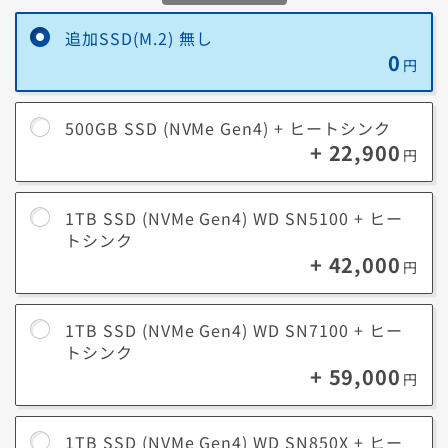
■ データの保護
追加SSD(M.2) 無し
メインSSDにシステムデータを、追加のSSDに写真や動画データなどを
0
保存することで、予期せぬシステム障害でシステムを再インストールし
円
ても、重要な写真や動画データを保護できます。
■ ストレージの長寿命化
500GB SSD (NVMe Gen4) + ヒートシンク
SSDを追加してデータを分けて保存することで、1つのストレージにかか
+ 22,900
る負荷が分散され、長寿命化につながります。
円
1TB SSD (NVMe Gen4) WD SN5100 + ヒー
トシンク
+ 42,000
円
1TB SSD (NVMe Gen4) WD SN7100 + ヒー
トシンク
+ 59,000
円
1TB SSD (NVMe Gen4) WD SN850X + ヒー