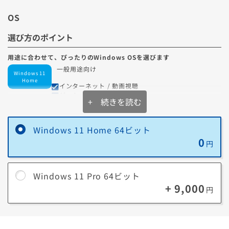
OS
選び方のポイント
用途に合わせて、ぴったりのWindows OSを選びます
一般用途向け
Windows 11
Home
インターネット / 動画視聴
ゲーム
+ 続きを読む
自宅での利用が中心
業務・管理用途向け
Windows 11
Pro
Windows 11 Home 64ビット
重要なデータを扱う
外出先からPCを操作したい
0
円
セキュリティを重視したい
Windows 11 Pro 64ビット
+ 9,000
円
Windows 11 Proで追加される主な機能
BitLocker