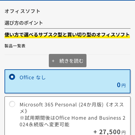
オフィスソフト
パソコンのドライブを暗号化する機能です。暗号化することでパソコン
の盗難、紛失にあっても情報漏洩を防ぐことが出来ます。
選び方のポイント
リモートデスクトップ
使い方で選べるサブスク型と買い切り型のオフィスソフト
製品一覧表
別のデバイスからWindows 11 Proを搭載したパソコンを遠隔操作する
機能です。
例えばテレワークなどで、会社のパソコンにあるデータを利用したいと
+ 続きを読む
Microsoft 365
いったケースでは大変便利です。
Personal
【サブスク型】
Copilot
Word
Excel
PowerPoint
Outlook
OneNo
Windows 情報保護
Office なし
0
円
Microsoft Office
企業データを偶発的に漏洩させないように保護する機能です。
Home and
Business 2024
Microsoft 365 Personal (24か月版)《オスス
Word
Excel
PowerPoint
Outlook
OneNote
【買い切り型】
メ》
※試用期間後はOffice Home and Business 2
※一部のモデルでは選択できない場合がございます。
024永続版へ変更可能
Microsoft 365とOfficeについて詳しくはこちら
+ 27,500
円