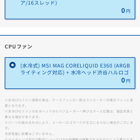
ア/16スレッド)
ウイルス対策
0
既知および未知のウイルスからPCを保護し、大切なデータやプライバシ
円
ーを守ります。
スマートファイアウォール
不正なネットワークトラフィックを監視・ブロックし、外部からの攻撃
や覗き見など、不正アクセスを防ぎます。
CPUファン
フィッシング詐欺対策
金銭、パスワード、個人情報を盗む目的で偽装しているWebサイトをブ
ロックします。
(水冷式) MSI MAG CORELIQUID E360 (ARGB
ライティング対応) + 水冷ヘッド渋谷ハルロゴ
VPN機能
0
フリーWi-Fiなど脆弱なネットワークへ接続する際も、お客様のデバイ
円
ス、デバイス上の情報、お客様のオンライン活動と履歴を安全に保護し
ます。
※水冷CPUファン使用の場合、ケースファンの一部はラジエーター付属のファンに変
その他機能
更となります。
自動保護/セーフウェブ/パスワードマネージャー/クラウドバックアッ
※水冷CPUファンの水冷ヘッドからラジエーターへ伸びるホース位置は、製品写真と
プ/セーフカム/ブラウザ保護/ダウンロードインサイト等
異なる場合があります。
※パーツの組み合わせにより、メーカーロゴマークが正立にならない場合がございま
す。
冷却性能に影響はございません。
※ライティング対応の製品についてLEDの初期色は搭載されるモデルにより異なりま