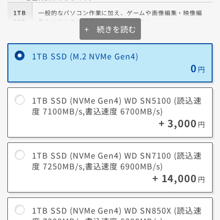
1TB
一般的なパソコン作業に加え、ゲームや画像編集・映像編
SSD
集などマルチに活用したい方にオススメ
+ 続きを読む
ジャンルを問わず幅広くゲームをプレイしたり、クリエイ
2TB
ティブ関連の大量のプロジェクトやメディアを扱う場合に
1TB SSD (M.2 NVMe Gen4)
SSD
オススメ
0
円
4TB
新作ゲームから旧作ゲームまで、容量を気にせず思うまま
SSD
に遊びつくしたい方にオススメの容量です
1TB SSD (NVMe Gen4) WD SN5100 (読込速
度 7100MB/s,書込速度 6700MB/s)
約10年前の平均的なゲームサイズは10GB～20GBでしたが、映像描写や
+ 3,000
円
ゲーム性の進化により、最近では約200GB近い容量のゲームも存在しま
す。
環境の進化に合わせて、最適な容量のSSDを選びましょう。
1TB SSD (NVMe Gen4) WD SN7100 (読込速
度 7250MB/s,書込速度 6900MB/s)
+ 14,000
円
データ容量についての参考情報はこちらです。
最新3D
最近のゲームタイトルでは1本あたり60GB～200GBを
1TB SSD (NVMe Gen4) WD SN850X (読込速
ゲーム
超える容量が必要です。