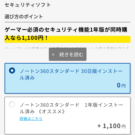
※1.電源が入らないなど正常に動作しないPCは下取りサービスを
セキュリティソフト
ご利用ください。
※2.買取チケットをご利用いただくことで、買取価格3,000円以上
選び方のポイント
を保証いたします。
※3.セーフティサービスに13ヶ月以上継続加入中のお客様はパソ
ゲーマー必須のセキュリティ機能1年版が同時購
コン買換え支援サービスを併用で、よりお得になる場合がござい
入なら1,100円！
ます。ご希望の方は、本項目では買取サービスをご選択いただ
き、商品到着後に、
こちらから追加お手続き
をお願いします。
ゲームプレイは邪魔せずに 大事なゲームアカウントや個人情報を守りま
+ 続きを読む
す！
ゲーマー特有の悩みもノートン™ 360なら解決できます。
買取と下取りの違いを詳しく見る
ノートン360スタンダード 30日版インストー
パソコンと同時購入なら
お得でインストール作業も不要！
ル済み
【下取りの場合】
【買取の場合】
初年度
対応期間
0
円
金額
定額（査定なし）
変動（査定で高
通常版
額になる可能性
（ダウンロード版）
ノートン360
1年
ノートン360スタンダード 1年版インストー
あり）
PCカスタマイズ版
ル済み 《オススメ》
（プリインストール版）
受け取り
今回の購入金額から
後日、現金にて
詳細はこちら
即値引きします
お支払いしま
+ 1,100
円
※価格は2025年10月現在です。更新される可能性があります。最新情
す。