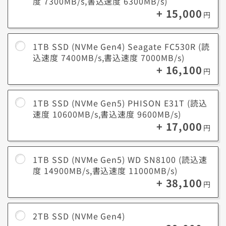
度 7300MB/s,書込速度 6300MB/s)
+ 15,000
フルHD動画(1080p HD/30fps)1分あたり約60MB、4K
円
動画(4K/60fps)1分あたり約400MBが必要です。例え
ば、4K動画20本で約8GBを消費します。
iPhone
で撮影
1TB SSD (NVMe Gen4) Seagate FC530R (読
動画編集作業（1ファイルあたり）
した動
込速度 7400MB/s,書込速度 7000MB/s)
短編動画の編集（3～5分、フルHD）：10～30GB
画
中編動画の編集（10～30分、フルHD）：30～100GB
+ 16,100
円
アニメーション制作（2Dまたは3D）：50～200GB以
上
1TB SSD (NVMe Gen5) PHISON E31T (読込
動画編
短編動画の編集（3～5分、フルHD）：10～30GB
速度 10600MB/s,書込速度 9600MB/s)
集作業
中編動画の編集（10～30分、フルHD）：30～100GB
（1ファ
+ 17,000
円
アニメーション制作（2Dまたは3D）：50～200GB以
イルあ
上
たり）
1TB SSD (NVMe Gen5) WD SN8100 (読込速
度 14900MB/s,書込速度 11000MB/s)
+ 38,100
円
2TB SSD (NVMe Gen4)