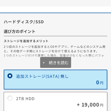
ハードディスク/SSD
選び方のポイント
ストレージを追加するメリット
2つ目のストレージを追加するとOSやアプリ、ゲームなどのシステム用
と、その他データ用にストレージを分けて使えるようになります。
1つのストレージだけで運用した場合、容量が少なくなった際にパフォ
ーマンスが急激に下がり、ゲームアプリの動作やファイルの起動などす
+ 続きを読む
べての動作に影響が出ます。
データの種類によってストレージを使い分けることでそれらの問題は解
消できます。
追加ストレージ(SATA) 無し
0
また、2つ目のドライブを重要なデータや作業ファイルのバックアップ
円
に使うこともできます。
定期的なバックアップを行うことで、メインストレージにトラブルが発
生した際のデータ損失を最小限に防ぐことができます。
2TB HDD
+ 19,000
円