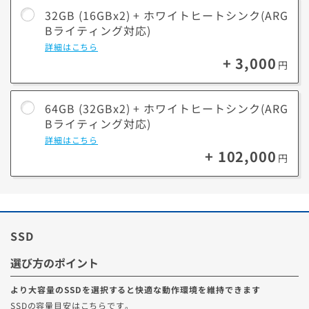
32GB (16GBx2) + ホワイトヒートシンク(ARG
Cybenetics 静音性（LAMBDA）のランク
Bライティング対応)
詳細はこちら
スタンダード
スタンダード+
スタンダード++
A-
A
A+
+ 3,000
円
64GB (32GBx2) + ホワイトヒートシンク(ARG
※
あくまで目安となりますので、ご了承ください。
※
モデルにより選択できない場合がございます。
Bライティング対応)
詳細はこちら
+ 102,000
円
SSD
選び方のポイント
より大容量のSSDを選択すると快適な動作環境を維持できます
SSDの容量目安はこちらです。