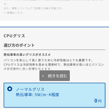
す。
また、専用ソフトウェアで変更する事が可能です。
>>詳細はこちら
CPUグリス
選び方のポイント
熱伝導率の高いグリスがオススメ
パソコンを安心して長く使うために冷却性能はとても重要です。
CPUグリスは冷却効率を高める潤滑材で、熱伝導率が高いほどパソコン
の安定動作に良い影響を与えます。
+ 続きを読む
オススメのCPUグリスはどれ？
オススメは「
ナノダイヤモンドグリス (OC7)
」です！
ノーマルグリス
ナノダイヤモンドグリス (OC7)の特徴
・ナノダイヤモンド粒子含有による非常に高い熱伝導性
熱伝導率: 5W/m･K程度
・高温や湿度の環境下でも劣化しにくい耐久性
0
円
CPUの性能を最大限に引き出すためには、高熱伝導率のCPUグリスへの