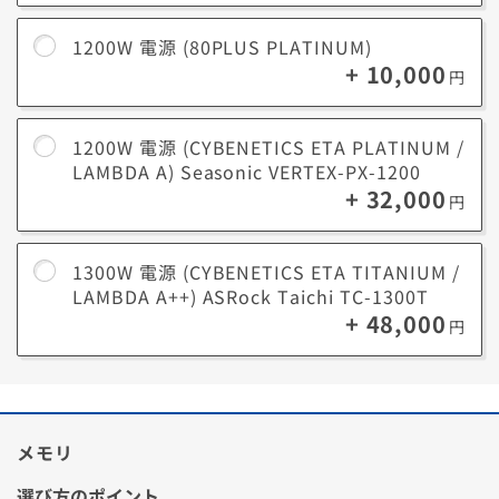
1200W 電源 (80PLUS PLATINUM)
+ 10,000
円
1200W 電源 (CYBENETICS ETA PLATINUM /
LAMBDA A) Seasonic VERTEX-PX-1200
+ 32,000
円
基本的には
＜オススメ＞以上の電源
を選ぶことで、容量に余裕を持たせ
ることができます。
1300W 電源 (CYBENETICS ETA TITANIUM /
余裕を持たせることで高負荷による温度上昇を防ぎ、結果的にPC全体を
長持ちさせます。
LAMBDA A++) ASRock Taichi TC-1300T
+ 48,000
円
またグラボやストレージなどを後から増設しても、容量に余裕があれば
買い替えずに対応できます。
メモリ
電源効率
電源効率とは、電力をどれだけPCの各パーツに無駄なく供給できるかを
選び方のポイント
示す指標です。