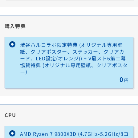
報はノートン公式サイトをご確認ください。
(店頭買取は現金
／宅配買取は振
■おすすめポイント
込)
① 大切なゲームアカウントの乗っ取り対策に「パスワードマネージャ
購入特典
ー」
手間
購入PCに同梱の下取
別途、店頭・
りキットで不要PCを
WEBで買取依頼
② フィッシング詐欺からゲームアカウントを守る「フィッシング詐欺
送るだけ
が必要です
対策と脆弱性保護」
渋谷ハルコラボ限定特典 (オリジナル専用壁
紙、クリアポスター、ステッカー、クリアカ
③ 悪意のあるMODや非公式ツールによるマルウェア感染リスクから
ード、LED設定(オレンジ)) + V最スト6第二幕
PCを保護する「リアルタイム保護」
協賛特典 (オリジナル専用壁紙、クリアポスタ
④ DDoS攻撃などオンラインゲームプレイ中の脅威を防ぐ「スマート
ー）
ファイアウォール」「セキュア VPN」
0
円
⑤ ゲームプレイを妨げないように通知やバックグラウンドタスクを停
止する「サイレントモード」
ノートン™ 360 についてもっと詳しく
CPU
■主な機能
AMD Ryzen 7 9800X3D (4.7GHz-5.2GHz/8コ