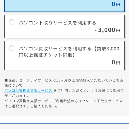
送料は当社負担。壊れていても、HDDやSSDが無い状
0
円
態でもOK。
詳細はこちら
パソコン下取りサービスを利用する
※ゲーミングPCや5年以内のパソコンなどは構成・状態によっ
- 3,000
円
て、下取りより
買取のほうが高くなる場合
があります。パソコン
買取サービスをご検討ください。
パソコン買取サービスを利用する【買取3,000
円以上保証チケット同梱】
パソコン買取サービスについて
0
円
購入後に同梱の買取チケットを使って、店頭に持ち込
むか、WEB依頼して宅配で送るだけ。
■現在、セーフティサービスに13ヶ月以上継続加入いただいているお客
できるだけ
高額な買取
を希望の方にオススメ
様について
パソコン買換え支援サービス
をご利用いただくと、よりお得になる場合
「3のつく日」を併用なら、更に
買取価格5%アップ！
がございます。
詳細はこちら
パソコン買換え支援サービスご利用希望の方はパソコン下取りサービス
はご選択せず、ご購入ください。
買取価格をチェック
（かんたん3分見積もり）