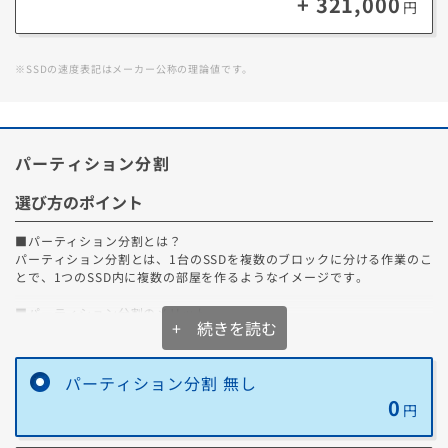
+ 321,000
円
※SSDの速度表記はメーカー公称の理論値です。
パーティション分割
選び方のポイント
■パーティション分割とは？
パーティション分割とは、1台のSSDを複数のブロックに分ける作業のこ
とで、1つのSSD内に複数の部屋を作るようなイメージです。
■パーティション分割のメリット
+ 続きを読む
パーティション分割により、1つのSSD内にシステム用ブロックとデータ
用ブロックを分けることで、データ管理がとても便利になります。
また、それ以外にも以下のようなメリットがあります。
パーティション分割 無し
0
1．システム障害時の安心感
円
システム障害等でOSを再インストールする必要がある場合でも、システ
ム用ブロックのみの作業で対応が可能です。そのため、別の領域で管理