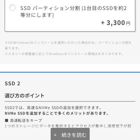
しているデータは消さずに済みます。
SSD パーティション分割 (1台目のSSDを約2
2．簡単にバックアップ
等分にします)
データを管理しているブロックが分かれているため、データのみのバッ
+ 3,300
円
クアップを簡単に設定することができます。
※OS(Windows)のインストールを選択いただいた場合のみ、パーティション分割を
承ります。
※メモリーの搭載量に応じてWindowsのインストール領域は大きくなります。
SSD 2
選び方のポイント
SSD2では、高速なNVMe SSDの追加を選択できます。
NVMe SSDを追加することで多くのメリットがあります。
■ 高速転送をキープ
1つのストレージにデータを集約するとアクセスが集中し速度低下が起
きやすくなりますが、物理的に保存場所を分けることで高速転送を維持
+ 続きを読む
しやすくなります。