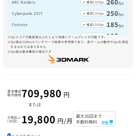
260
ARC Raiders
推奨130fps
fps
250
Cyberpunk 2077
推奨135fps
fps
185
Fortnite
推奨150fps
fps
185
グランド・セフト・オートＶ
推奨165fps
fps
fpsスコアが推奨値以上だとより快適にゲームプレイが可能です。
fps値は3DMarkベンチマーク結果の参考値であり、各ゲームの動作やfpsを保証
155
するものではありません
Escape from Tarkov
推奨105fps
fps
fps値は基本構成の場合です
135
Monster Hunter Wilds
推奨60fps
fps
120
Forza Horizon 5
推奨110fps
fps
709,980
基本構成
円
販売価格
または
19,800
最大36回まで
分割払い
円/月
(36回)
手数料無料
詳細
ドスパラポイント