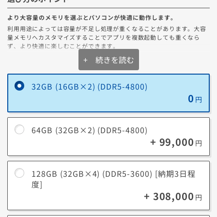
効率が高いほど
発熱や電気のロスが少なく、静かで安定した動作
になり
ます。
より大容量のメモリを選ぶとパソコンが快適に動作します。
利用用途によっては容量が不足し処理が重くなることがあります。大容
80PLUS認証
量メモリへカスタマイズすることでアプリを複数起動しても重くなら
電源の効率を表す指標
ず、より快適に楽しむことができます。
+ 続きを読む
80PLUS認証のランク
32GB (16GB×2) (DDR5-4800)
Standard
BRONZE
SILVER
GOLD
PLATINUM
TIT
メモリ容量の選び方
0
円
一般的なゲームやビジネスソフト（Excel/Wordなど）を
16GB
同時使用する場合にオススメ。
Cybenetics認証
64GB (32GB×2) (DDR5-4800)
電源の効率+静音性を表す指標
最新ゲームを高設定でプレイしたり、クリエイティブ系の
+ 99,000
32GB
ソフト（3DCG制作、4K動画編集、写真編集など）を扱う
円
場合にオススメ。
Cybenetics 変換効率（ETA）のランク
4K以上の動画編集、複雑な3Dモデリング、大規模なゲー
128GB (32GB×4) (DDR5-3600) [納期3日程
64GB
BRONZE
SILVER
GOLD
PLATINUM
TITANIUM
DI
ム開発などのプロフェッショナルな作業にオススメ。
度]
+ 308,000
円
大規模なデータ処理、超高精細な映像編集、仮想化環境で
128GB
の開発など、極めて大容量のメモリが必要なタスクに最
適。