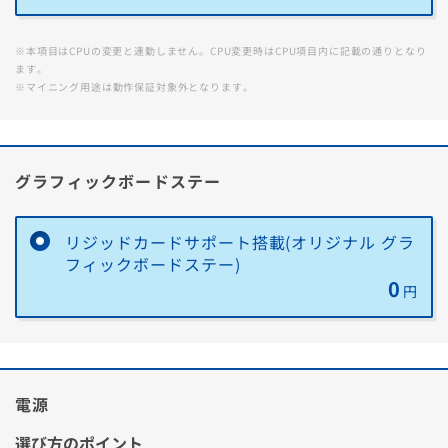
送料無料！
新品のパーツ・周辺機器
す。
物損保証！
月額会員ならPC＋主要パーツ
3,000円値引き！
購入時のPC下取り
※本項目はCPUの変更と連動しません。CPU変更時はCPU項目内に記載の通りとなり
ます。
Steamにチャージ可能
なポイント！
データ復旧サービスに加入する
※マイニング用途は動作保証対象外となります。
閉じる
グラフィックボードステー
リジッドカードサポート搭載(オリジナル グラ
フィックボードステー)
0
円
電源
選び方のポイント