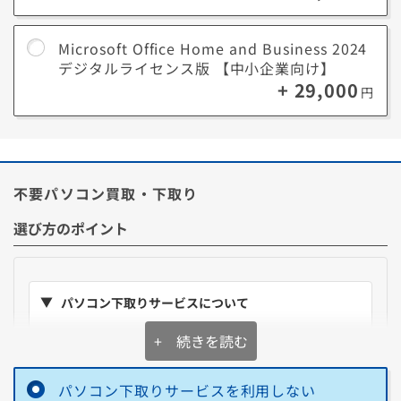
■ Microsoft 365 Personalとは？
Microsoft Office Home and Business 2024
月額でいつでもOfficeアプリの最新版が利用できるサブスク型、AI機能
デジタルライセンス版 【中小企業向け】
「Copilot」と1TBのクラウドストレージも利用可能。
+ 29,000
1ユーザー(アカウント)あたりPCやスマートフォンなど最大5台のデバイ
円
スで同時に利用できます。
*利用にはMicrosoftアカウントが必要です。
不要パソコン買取・下取り
■ Microsoft Office Home and Business 2024とは？
長く使うほどお得になる買い切り型(永続版)、慣れた定番バージョンで
選び方のポイント
作業する利用方法におすすめです。
利用期間に制限がないので費用の追加なく長く利用することができま
す。(Microsoft Office 2024のサポートは2029年10月9日時点で終了予
定です。)
*セットアップ時にインターネット環境が必要です。
パソコン下取りサービスについて
**デジタルライセンス版(中小企業向け)は個人の方でも利用可能です。
表示の金額を
購入価格から即値引き
+ 続きを読む
購入後に同梱の下取りキットで不要PCを送るだけ。
お
手軽に処分
パソコン下取りサービスを利用しない