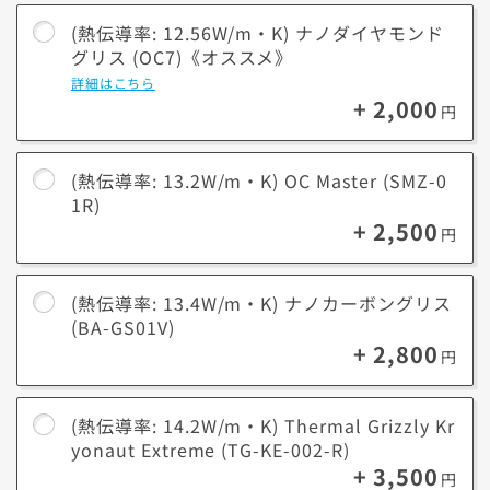
アップグレードは外せません。
ゲームや動画編集などのクリエイティブを快適に楽しみたい場合は、熱
(熱伝導率: 12.56W/m・K) ナノダイヤモンド
伝導率が高いグリスへの変更をオススメします。
グリス (OC7)《オススメ》
※弊社工場での組立時に該当のグリスを塗布するサービスです。グリス
詳細はこちら
本体のお渡しはしておりません。
+ 2,000
円
(熱伝導率: 13.2W/m・K) OC Master (SMZ-0
1R)
+ 2,500
円
(熱伝導率: 13.4W/m・K) ナノカーボングリス
(BA-GS01V)
+ 2,800
円
(熱伝導率: 14.2W/m・K) Thermal Grizzly Kr
yonaut Extreme (TG-KE-002-R)
+ 3,500
円