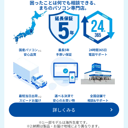
困ったことは何でも相談できる、
まちのパソコン専門店。
国産パソコン
最長5年
24時間365日
※1
安心品質
手厚い保証
電話サポート
★★★★★
ドスパラ
最短当日出荷
選べる決済で
全国店舗で
※2
スピードお届け
安心のお買い物
相談&サポート
詳しくみる
36回まで無料！
分割手数料が
送料無料！
新品のパーツ・周辺機器
物損保証！
※1:一部モデルは海外生産です。
月額会員ならPC＋主要パーツ
※2:納期は製品・お届け地域により異なります。