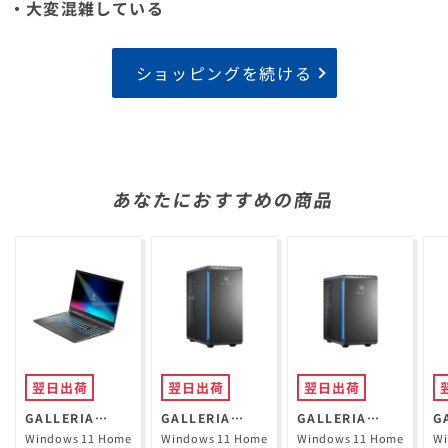
・大変混雑している
ショッピングを続ける
あなたにおすすめの商品
翌日出荷
翌日出荷
翌日出荷
GALLERIA
GALLERIA
GALLERIA
G
RL7C-R35-5N
XPR7A-R57-GD
XGR5M-R56-
X
Windows 11 Home
Windows 11 Home
Windows 11 Home
Wi