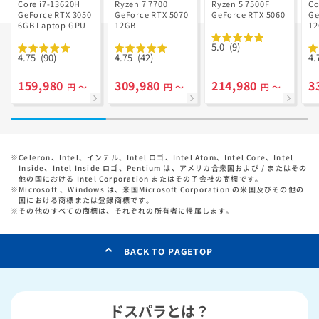
Ryzen 7 7700
GD Ryzen 5
Core i7-13620H
Ryzen 7 7700
Ryzen 5 7500F
Co
GeForce RTX 3050
搭載
GeForce RTX 5070
7500F搭載
GeForce RTX 5060
Ge
6GB Laptop GPU
12GB
1
5.0
(9)
4.75
(90)
4.75
(42)
4.
159,980
309,980
214,980
3
円 ～
円 ～
円 ～
※
Celeron、Intel、インテル、Intel ロゴ、Intel Atom、Intel Core、Intel
Inside、Intel Inside ロゴ、Pentium は、アメリカ合衆国および / またはその
他の国における Intel Corporation またはその子会社の商標です。
※
Microsoft 、Windows は、米国Microsoft Corporation の米国及びその他の
国における商標または登録商標です。
※
その他のすべての商標は、それぞれの所有者に帰属します。
BACK TO PAGETOP
ドスパラとは？