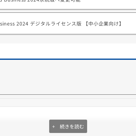
and Business 2024 デジタルライセンス版 【中小企業向け】
きるサブスク型、AI機能「Copilot」と1TBのクラウドストレージ
フォンなど最大5台のデバイスで同時に利用できます。
024とは？
、慣れた定番バージョンで作業する利用方法におすすめです。
ことができます。(Microsoft Office 2024のサポートは2
です。
人の方でも利用可能です。
+ 続きを読む
送るだけ。
お手軽に処分