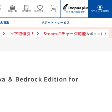
ート
店舗一覧
注文確認
比較リスト
カート
ログイン
/会員登録
法人様ご相談窓口
古買取
サポート・サービス
！
下取値引！
Steamにチャージ可能
PC
なポイント！
 ＆ Bedrock Edition for