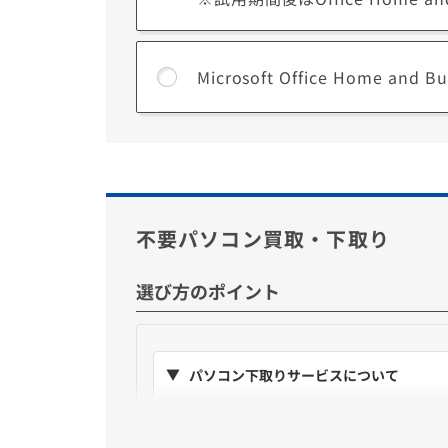
■ Microsoft 365 Personalとは？
Microsoft Office Home 
月額でいつでもOfficeアプリの最新版が利用で
1ユーザー(アカウント)あたりPCやスマート
*利用にはMicrosoftアカウントが必要です。
■ Microsoft Office Home and Business 2
長く使うほどお得になる買い切り型(永続版)
不要パソコン買取・下取り
利用期間に制限がないので費用の追加なく長く利用する
*セットアップ時にインターネット環境が必要
選び方のポイント
**デジタルライセンス版(中小企業向け)は個
パソコン下取りサービスについて
表示の金額を
購入価格から即値引き
購入後に同梱の下取りキットで不要PCを