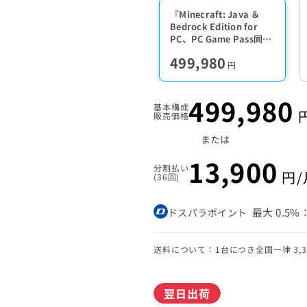
『Minecraft: Java ＆
Bedrock Edition for
PC、PC Game Pass同梱
版』
499,980
円
499,980
基本構成
販売価格
または
13,900
分割払い
円/
(36回)
最大
0.5%
ドスパラポイント
送料について：1台につき全国一律 3,30
翌日出荷