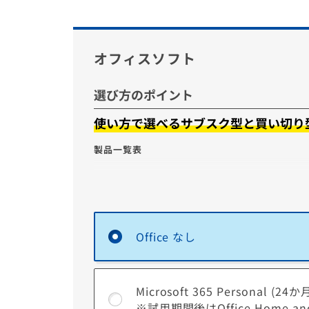
することでパソコンの盗難、紛失にあっても情
洩を防ぐことが出来ます。
オフィスソフト
選び方のポイント
使い方で選べるサブスク型と買い切り
製品一覧表
Microsoft 365 Personal
【サブスク型】
Copilot
Office なし
Microsoft Office
Home and Business 2024
【買い切り型】
Word
Microsoft 365 Personal 
※試用期間後はOffice Home an
※一部のモデルでは選択できない場合がございま