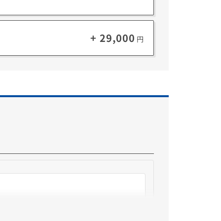
Microsoft 365とOfficeについて詳しくはこちら
+ 29,000
円
も利用可能。
029年10月9日時点で終了予定です。)