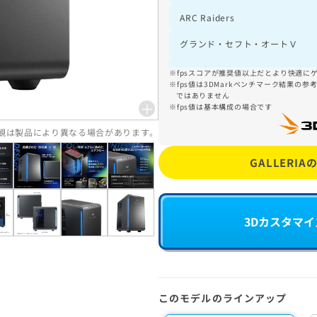
ARC Raiders
グランド・セフト・オートＶ
Fortnite
fpsスコアが推奨値以上だとより快適に
fps値は3DMarkベンチマーク結果の
ではありません
Escape from Tarkov
＋
fps値は基本構成の場合です
Forza Horizon 5
外観は製品により異なる場合があります。
Monster Hunter Wilds
GALLERI
3Dカスタマ
このモデルのラインアップ