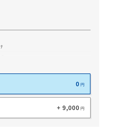
け
扱う
操作したい
重視したい
0
円
+ 9,000
円
Windows 情報保護
ータを偶発的に漏洩させないように保護する