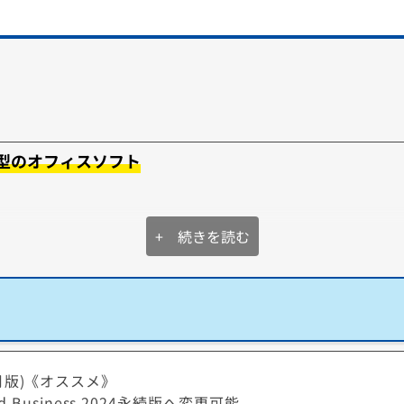
報漏
コンを遠隔操作する機能です。
機能で
例えばテレワークなどで、会社のパソコンにあるデ
ータを利用したいといったケースでは大変便利で
す。
型のオフィスソフト
+ 続きを読む
Microsoft
Microsoft
Word
Excel
PowerPoint
Outlook
OneNote
OneDrive
Clipchamp
Defender
Designer
Excel
PowerPoint
Outlook
OneNote
(24か月版)《オススメ》
d Business 2024永続版へ変更可能
す。