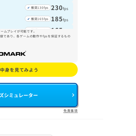
230
推奨130fps
fps
185
推奨165fps
fps
165
推奨150fps
fps
ゲームプレイが可能です。
参考値であり、各ゲームの動作やfpsを保証するもの
140
推奨105fps
fps
120
推奨110fps
fps
115
推奨60fps
fps
Aの中身を見てみよう
イズシミュレーター
免責事項