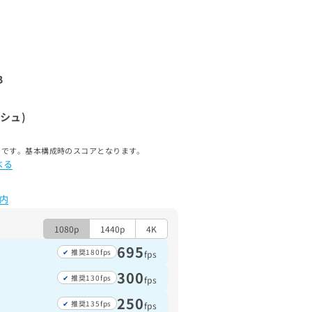
B
ッシュ)
ルスコアです。基本構成時のスコアとなります。
べる
内
1080p
1440p
4K
695
推奨180fps
fps
300
推奨130fps
fps
250
推奨135fps
fps