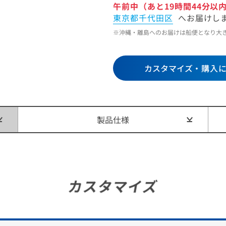
午前中（あと19時間44分以
東京都千代田区
へお届けし
※沖縄・離島へのお届けは船便となり大
カスタマイズ
・購入
製品仕様
のカスタマイズをされたお客様にご案内です
カスタマイズ
失、他人事だと思っていませんか？
ミスや故障は誰にでも起こりうること。
旧サービスなら、たった2,200円からデータを守る安心を手に