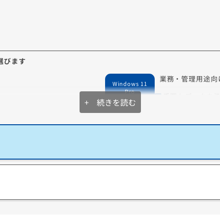
データ復旧サービスに加入する
閉じる
を選びます
業務・管理用途向
Windows 11
Pro
重要なデータを
+ 続きを読む
外出先からPCを
セキュリティを
リモートデスクトップ
号化
別のデバイスからWindows 11 Proを搭載したパソ
企業デ