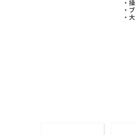
・
・
・