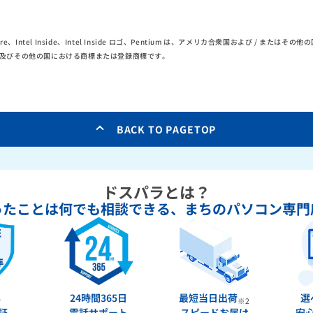
el Core、Intel Inside、Intel Inside ロゴ、Pentium は、アメリカ合衆国および / または
ation の米国及びその他の国における商標または登録商標です。
BACK TO PAGETOP
ドスパラとは？
ったことは何でも相談できる、
まちのパソコン専門
年
24時間365日
最短当日出荷
選
※2
証
電話サポート
スピードお届け
安