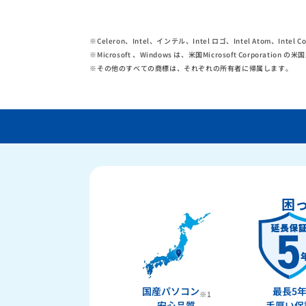
※
Celeron、Intel、インテル、Intel ロゴ、Intel Atom、Int
※
Microsoft 、Windows は、米国Microsoft Corpor
※
その他のすべての商標は、それぞれの所有者に帰属します。
困
国産パソコン
最長5
※1
安心品質
手厚い保