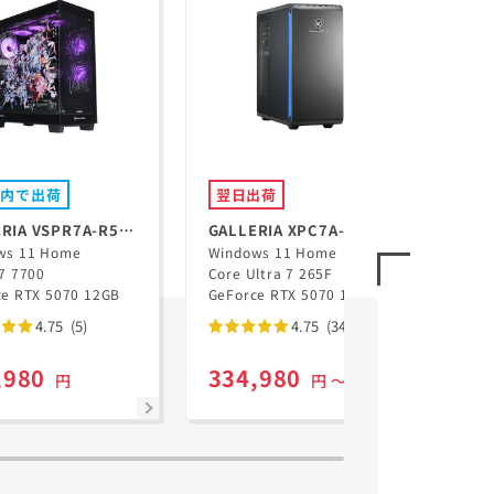
以内で出荷
翌日出荷
7
RIA VSPR7A-R57-
GALLERIA XPC7A-R57-
GAL
zen 7 7700搭載 ぶい
ws 11 Home
GD
Windows 11 Home
B R
Win
7 7700
Core Ultra 7 265F
Ryz
！コラボモデル
い
ce RTX 5070 12GB
GeForce RTX 5070 12GB
GeF
4.75
(5)
4.75
(34)
,980
334,980
35
円
円 ～