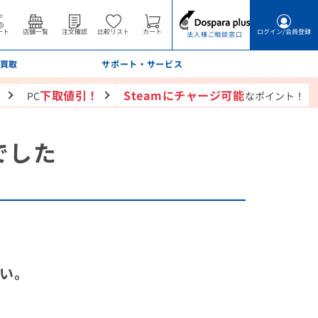
ート
店舗一覧
注文確認
比較リスト
カート
ログイン
/会員登録
法人様ご相談窓口
買取
サポート・サービス
！
下取値引！
Steamにチャージ可能
PC
なポイント！
でした
い。