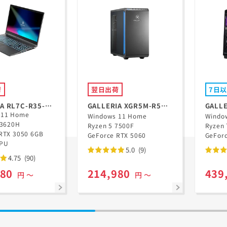
荷
翌日出荷
7日
A RL7C-R35-
GALLERIA XGR5M-R56-
GALLE
 11 Home
GD Ryzen 5 7500F搭載
Windows 11 Home
B Ry
Windo
13620H
Ryzen 5 7500F
Ryzen 
すぽっ
RTX 3050 6GB
GeForce RTX 5060
GeFor
GPU
5.0
(9)
4.75
(90)
980
214,980
439
円 ～
円 ～