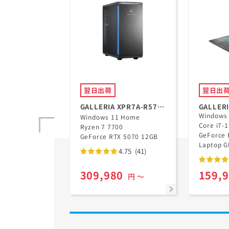
翌日出荷
翌日出
GALLERIA XPR7A-R57-
GALLERI
Windows
GD Ryzen 7 7700搭載
Windows 11 Home
5N
Core i7-
Ryzen 7 7700
GeForce 
GeForce RTX 5070 12GB
Laptop 
4.75
(41)
309,980
159,
円 ～