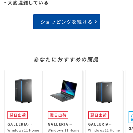
・大変混雑している
ショッピングを続ける
あなたにおすすめの商品
翌日出荷
翌日出荷
翌日出荷
GALLERIA
GALLERIA
GALLERIA
G
XPR7A-R57-GD
RL7C-R35-5N
XGR5M-R56-
Windows 11 Home
Windows 11 Home
Windows 11 Home