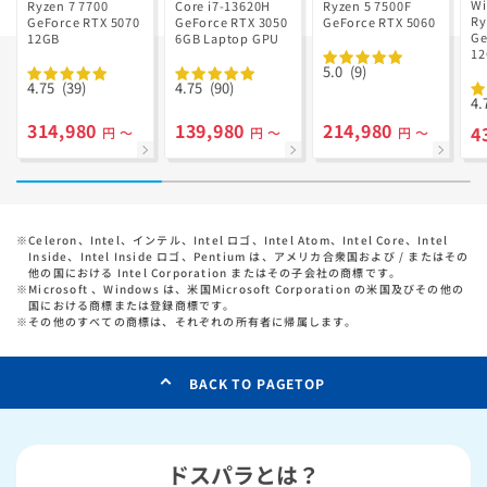
V
Ryzen 7 7700
GD Ryzen 5
Wi
Ryzen 7 7700
Core i7-13620H
Ryzen 5 7500F
R
Ry
搭載
GeForce RTX 5070
GeForce RTX 3050
7500F搭載
GeForce RTX 5060
搭
Ge
12GB
6GB Laptop GPU
1
っ
5.0
(9)
ル
4.75
(39)
4.75
(90)
4.
314,980
139,980
214,980
4
円 ～
円 ～
円 ～
※
Celeron、Intel、インテル、Intel ロゴ、Intel Atom、Intel Core、Intel
Inside、Intel Inside ロゴ、Pentium は、アメリカ合衆国および / またはその
他の国における Intel Corporation またはその子会社の商標です。
※
Microsoft 、Windows は、米国Microsoft Corporation の米国及びその他の
国における商標または登録商標です。
※
その他のすべての商標は、それぞれの所有者に帰属します。
BACK TO PAGETOP
ドスパラとは？