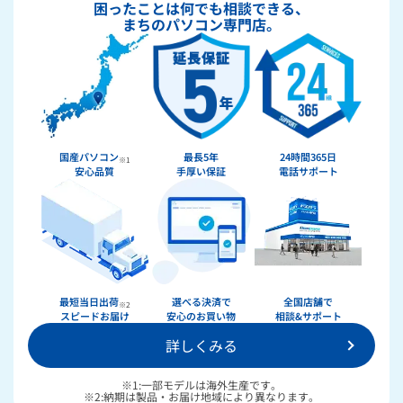
困ったことは何でも相談できる、
まちのパソコン専門店。
国産パソコン
最長5年
24時間365日
※1
安心品質
手厚い保証
電話サポート
★★★★★
ドスパラ
最短当日出荷
選べる決済で
全国店舗で
※2
スピードお届け
安心のお買い物
相談&サポート
詳しくみる
36回まで無料！
分割手数料が
送料無料！
新品のパーツ・周辺機器
物損保証！
※1:一部モデルは海外生産です。
月額会員ならPC＋主要パーツ
※2:納期は製品・お届け地域により異なります。