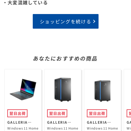
・大変混雑している
ショッピングを続ける
あなたにおすすめの商品
翌日出荷
翌日出荷
翌日出荷
GALLERIA
GALLERIA
GALLERIA
G
RL7C-R35-5N
XPR7A-R57-GD
XGR5M-R56-
X
Windows 11 Home
Windows 11 Home
Windows 11 Home
Wi