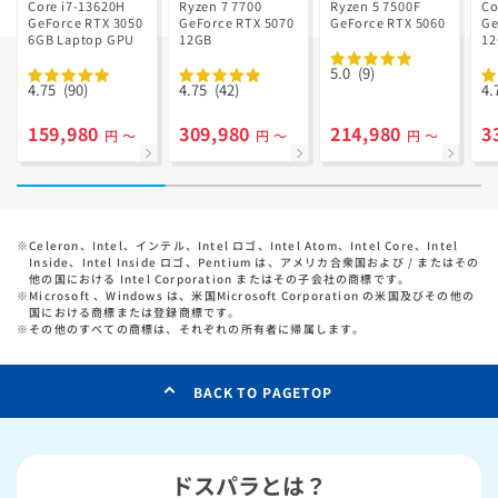
Ryzen 7 7700
GD Ryzen 5
Core i7-13620H
Ryzen 7 7700
Ryzen 5 7500F
Co
GeForce RTX 3050
搭載
GeForce RTX 5070
7500F搭載
GeForce RTX 5060
Ge
6GB Laptop GPU
12GB
1
5.0
(9)
4.75
(90)
4.75
(42)
4.
159,980
309,980
214,980
3
円 ～
円 ～
円 ～
※
Celeron、Intel、インテル、Intel ロゴ、Intel Atom、Intel Core、Intel
Inside、Intel Inside ロゴ、Pentium は、アメリカ合衆国および / またはその
他の国における Intel Corporation またはその子会社の商標です。
※
Microsoft 、Windows は、米国Microsoft Corporation の米国及びその他の
国における商標または登録商標です。
※
その他のすべての商標は、それぞれの所有者に帰属します。
BACK TO PAGETOP
ドスパラとは？