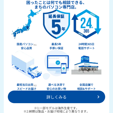
困ったことは何でも相談できる、
まちのパソコン専門店。
国産パソコン
最長5年
24時間365日
※1
安心品質
手厚い保証
電話サポート
★★★★★
ドスパラ
最短当日出荷
選べる決済で
全国店舗で
※2
スピードお届け
安心のお買い物
相談&サポート
詳しくみる
36回まで無料！
分割手数料が
送料無料！
新品のパーツ・周辺機器
物損保証！
※1:一部モデルは海外生産です。
月額会員ならPC＋主要パーツ
※2:納期は製品・お届け地域により異なります。