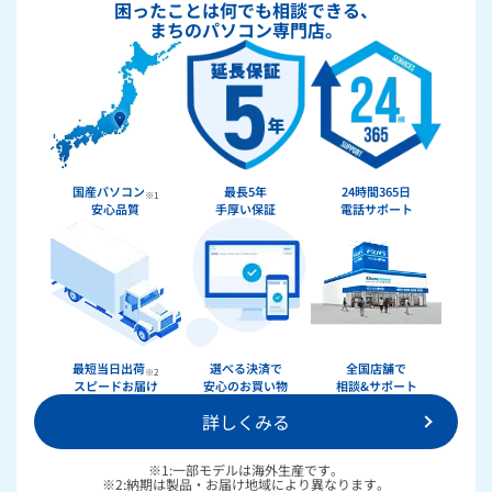
困ったことは何でも相談できる、
まちのパソコン専門店。
国産パソコン
最長5年
24時間365日
※1
安心品質
手厚い保証
電話サポート
★★★★★
ドスパラ
最短当日出荷
選べる決済で
全国店舗で
※2
スピードお届け
安心のお買い物
相談&サポート
詳しくみる
36回まで無料！
分割手数料が
送料無料！
新品のパーツ・周辺機器
物損保証！
※1:一部モデルは海外生産です。
月額会員ならPC＋主要パーツ
※2:納期は製品・お届け地域により異なります。