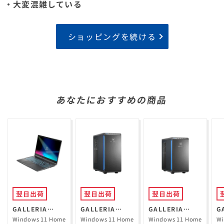
・大変混雑している
ショッピングを続ける
あなたにおすすめの商品
翌日出荷
翌日出荷
翌日出荷
GALLERIA
GALLERIA
GALLERIA
G
RL7C-R35-5N
XPR7A-R57-GD
XGR5M-R56-
X
Windows 11 Home
Windows 11 Home
Windows 11 Home
Wi