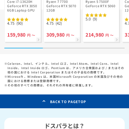
Ryzen 7 7700
GD Ryzen 5
Core i7-13620H
Ryzen 7 7700
Ryzen 5 7500F
Co
GeForce RTX 3050
搭載
GeForce RTX 5070
7500F搭載
GeForce RTX 5060
Ge
6GB Laptop GPU
12GB
1
5.0
(9)
4.75
(90)
4.75
(42)
4.
159,980
309,980
214,980
3
円 ～
円 ～
円 ～
※
Celeron、Intel、インテル、Intel ロゴ、Intel Atom、Intel Core、Intel
Inside、Intel Inside ロゴ、Pentium は、アメリカ合衆国および / またはその
他の国における Intel Corporation またはその子会社の商標です。
※
Microsoft 、Windows は、米国Microsoft Corporation の米国及びその他の
国における商標または登録商標です。
※
その他のすべての商標は、それぞれの所有者に帰属します。
BACK TO PAGETOP
ドスパラとは？