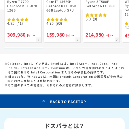
V
Ryzen 7 7700
GD Ryzen 5
Wi
Ryzen 7 7700
Core i7-13620H
Ryzen 5 7500F
R
Ry
搭載
GeForce RTX 5070
GeForce RTX 3050
7500F搭載
GeForce RTX 5060
搭
Ge
12GB
6GB Laptop GPU
1
っ
5.0
(9)
ル
4.75
(41)
4.75
(90)
4.
309,980
159,980
214,980
4
円 ～
円 ～
円 ～
※
Celeron、Intel、インテル、Intel ロゴ、Intel Atom、Intel Core、Intel
Inside、Intel Inside ロゴ、Pentium は、アメリカ合衆国および / またはその
他の国における Intel Corporation またはその子会社の商標です。
※
Microsoft 、Windows は、米国Microsoft Corporation の米国及びその他の
国における商標または登録商標です。
※
その他のすべての商標は、それぞれの所有者に帰属します。
BACK TO PAGETOP
ドスパラとは？