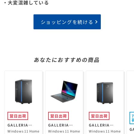
・大変混雑している
ショッピングを続ける
あなたにおすすめの商品
翌日出荷
翌日出荷
翌日出荷
GALLERIA
GALLERIA
GALLERIA
G
XPR7A-R57-GD
RL7C-R35-5N
XGR5M-R56-
Windows 11 Home
Windows 11 Home
Windows 11 Home