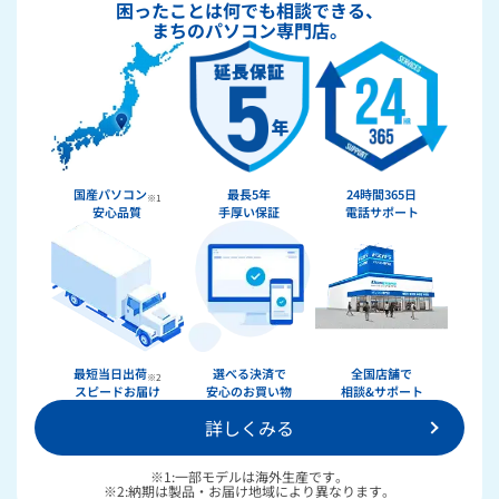
困ったことは何でも相談できる、
まちのパソコン専門店。
国産パソコン
最長5年
24時間365日
※1
安心品質
手厚い保証
電話サポート
★★★★★
ドスパラ
最短当日出荷
選べる決済で
全国店舗で
※2
スピードお届け
安心のお買い物
相談&サポート
詳しくみる
36回まで無料！
分割手数料が
送料無料！
新品のパーツ・周辺機器
物損保証！
※1:一部モデルは海外生産です。
月額会員ならPC＋主要パーツ
※2:納期は製品・お届け地域により異なります。