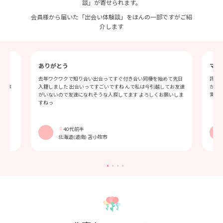
談」が寄せられます。
会員様から届いた「出会い体験談」をほんの一部ですがご紹
介します
ありがとう
マッ
連絡
去年ワクワクで知り合い出会ってすぐ付き合い同棲を始めて先日
評判
今では
入籍しました 出会いってすごいですね んで私は今引越してお友達
かり
がいないので友達になれそうな人探してます よろしくお願いしま
実し
すねっ
♀
40代前半
北海道(道南) 苫小牧市