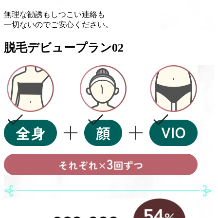
無理な勧誘
も
しつこい連絡
も
一切ない
のでご安心ください。
脱毛デビュープラン
02