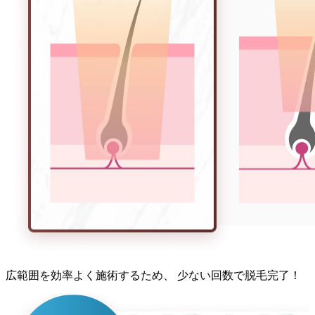
広範囲
を
効率よく施術する
ため、
少ない回数
で
脱毛完了！