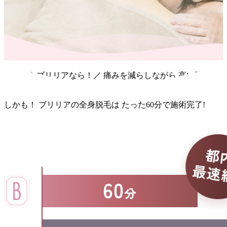
＼だからブリリアなら！／
痛み
を
減らしながら
高い脱毛効
果
を
実現！
しかも！
ブリリア
の
全身脱毛
は
たった60分
で
施術完了!