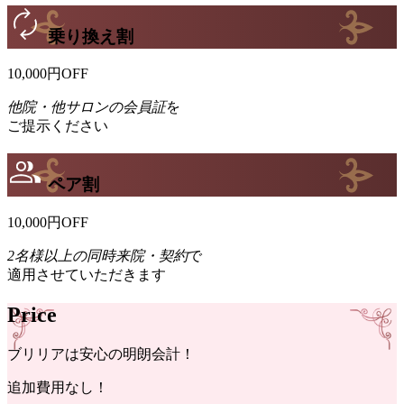
乗り換え割
10,000
円
OFF
他院・他サロンの会員証
を
ご提示ください
ペア割
10,000
円
OFF
2名様以上の同時来院・契約
で
適用させていただきます
Price
ブリリア
は
安心
の
明朗会計！
追加費用
なし！