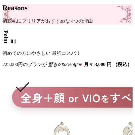
Reasons
初脱毛
に
ブリリア
が
おすすめな
4
つ
の
理由
Point
01
初めて
の
方
に
やさしい
最強コスパ！
225,000
円
の
プラン
が
驚き
の
62
%
off!
月々
3,000
円
（税込）