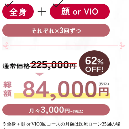
※
全身＋顔 or VIO3回コースの月額は医療ローン35回の場