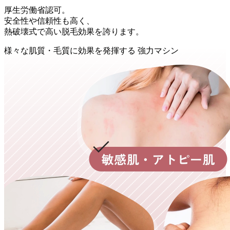
厚生労働省認可。
安全性や信頼性も高く、
熱破壊式で高い脱毛効果を誇ります。
様々
な
肌質・毛質
に
効果
を
発揮
する
強力マシン