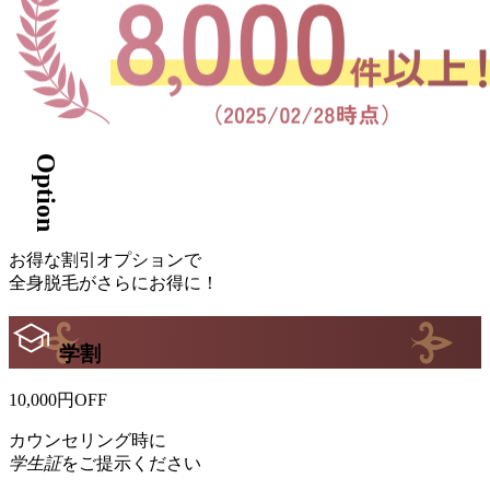
Option
お得
な
割引オプション
で
全身脱毛
が
さら
に
お得に！
学割
10,000
円
OFF
カウンセリング時に
学生証
をご提示ください