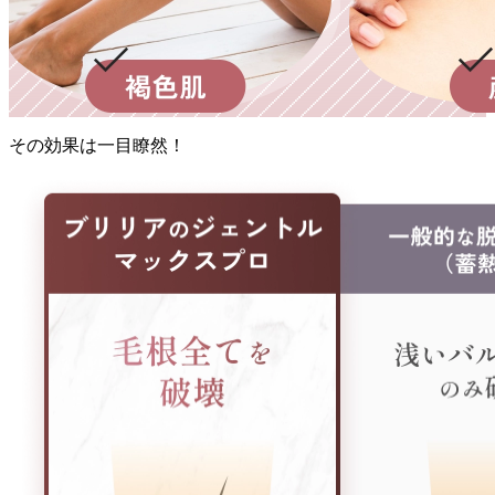
その効果
は
一目瞭然！