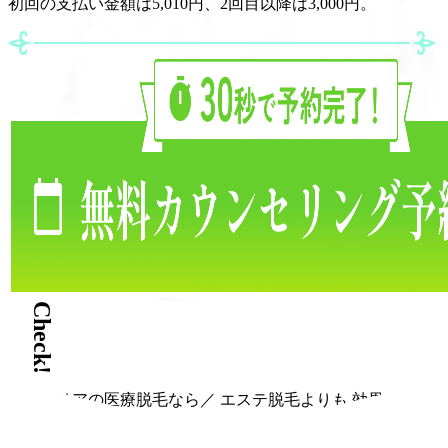
初回の支払い金額は5,010円、2回目以降は3,000円。
Check!
＼ブリリアの医療脱毛なら／
エステ脱毛よりも
効果・コス
パ◎！