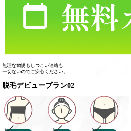
無理な勧誘
も
しつこい連絡
も
一切ない
のでご安心ください。
脱毛デビュープラン
02