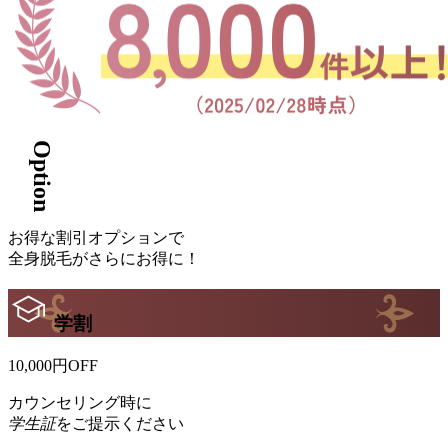
Option
お得
な
割引オプション
で
全身脱毛
が
さら
に
お得に！
学割
10,000
円
OFF
カウンセリング時に
学生証
をご提示ください