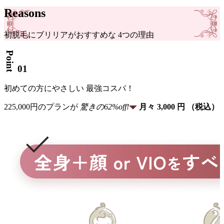
Reasons
初脱毛
に
ブリリア
が
おすすめな
4
つ
の
理由
Point
01
初めて
の
方
に
やさしい
最強コスパ！
225,000
円
の
プラン
が
驚き
の
62
%
off!
月々
3,000
円
（税込）