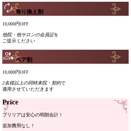
乗り換え割
10,000
円
OFF
他院・他サロンの会員証
を
ご提示ください
ペア割
10,000
円
OFF
2名様以上の同時来院・契約
で
適用させていただきます
Price
ブリリア
は
安心
の
明朗会計！
追加費用
なし！