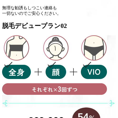
無理な勧誘
も
しつこい連絡
も
一切ない
のでご安心ください。
脱毛デビュープラン
02