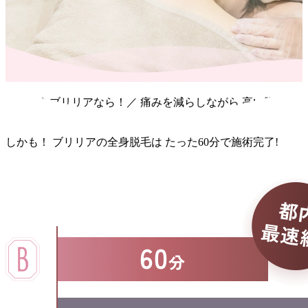
＼だからブリリアなら！／
痛み
を
減らしながら
高い脱毛効
果
を
実現！
しかも！
ブリリア
の
全身脱毛
は
たった60分
で
施術完了!