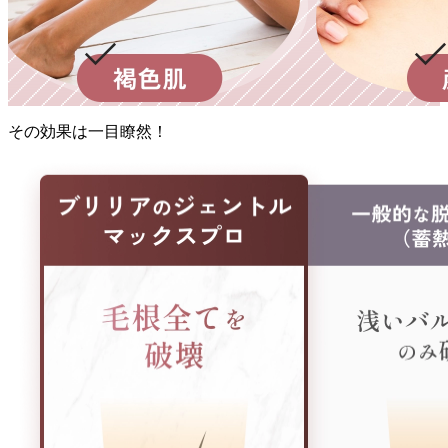
その効果
は
一目瞭然！