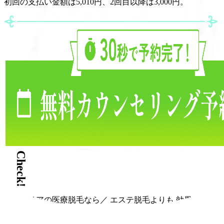
初回の支払い金額は5,010円、2回目以降は3,000円。
Check!
＼ブリリアの医療脱毛なら／
エステ脱毛よりも
効果・コス
パ◎！