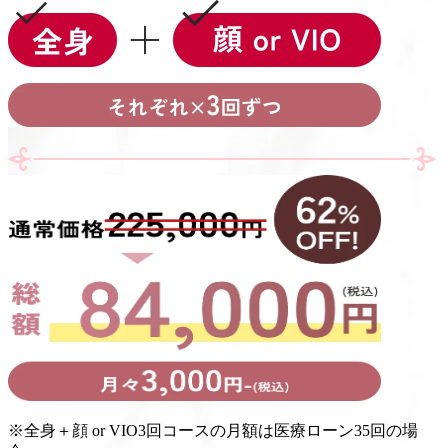
※
全身＋顔 or VIO3回コースの月額は医療ローン35回の場