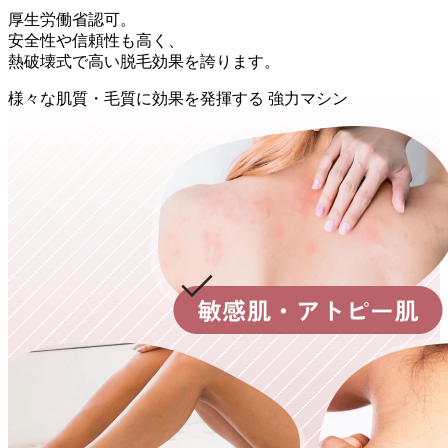
厚生労働省認可。
安全性や信頼性も高く、
熱破壊式で高い脱毛効果を誇ります。
様々
な
肌質・毛質
に
効果
を
発揮
する
強力マシン