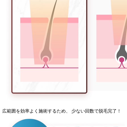
広範囲
を
効率よく施術する
ため、
少ない回数
で
脱毛完了！