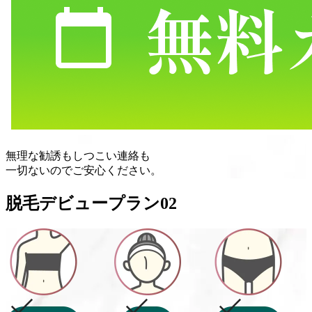
無理な勧誘
も
しつこい連絡
も
一切ない
のでご安心ください。
脱毛デビュープラン
02