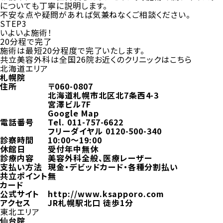
についても丁寧に説明します。
不安な点や疑問があれば気兼ねなくご相談ください。
STEP3
いよいよ施術！
20分程で完了
施術は最短20分程度で完了いたします。
共立美容外科は全国26院
お近くのクリニックはこちら
北海道エリア
札幌院
住所
〒060-0807
北海道札幌市北区北7条西4-3
宮澤ビル7F
Google Map
電話番号
Tel.
011-757-6622
フリーダイヤル
0120-500-340
診察時間
10:00～19:00
休館日
受付年中無休
診療内容
美容外科全般、医療レーザー
支払い方法
現金・デビッドカード・各種分割払い
共立ポイント
無
カード
公式サイト
http://www.ksapporo.com
アクセス
JR札幌駅北口 徒歩1分
東北エリア
仙台院