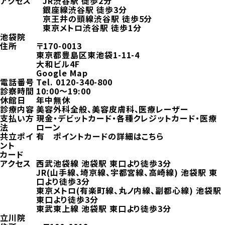
アクセス
JR渋谷駅 徒歩2分
銀座線渋谷駅 徒歩3分
京王井の頭線渋谷駅 徒歩5分
東京メトロ渋谷駅 徒歩1分
池袋院
住所
〒170-0013
東京都豊島区東池袋1-11-4
大和ビル4F
Google Map
電話番号
Tel.
0120-340-800
診察時間
10:00～19:00
休館日
年中無休
診療内容
美容外科全般、美容皮膚科、医療レーザー
支払い方
現金・デビットカード・各種クレジットカード・医療
法
ローン
共立ポイ
有
ポイントカードの詳細はこちら
ント
カード
アクセス
西武池袋線 池袋駅 東口より徒歩3分
JR(山手線、埼京線、宇都宮線、高崎線) 池袋駅 東
口より徒歩3分
東京メトロ(有楽町線、丸ノ内線、副都心線) 池袋駅
東口より徒歩3分
東武東上線 池袋駅 東口より徒歩3分
立川院