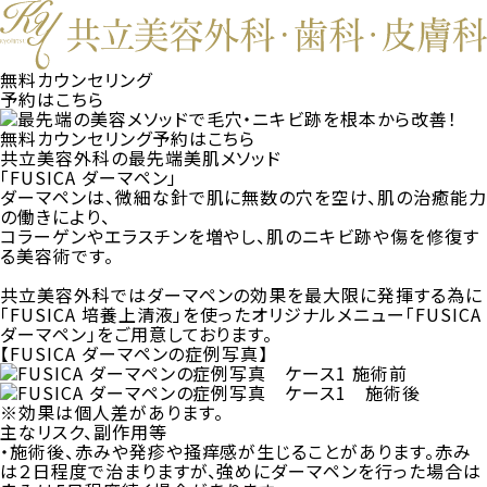
無料カウンセリング
予約はこちら
無料カウンセリング予約はこちら
共立美容外科の
最先端美肌メソッド
「FUSICA ダーマペン」
ダーマペンは、微細な針で肌に無数の穴を空け、肌の治癒能力
の働きにより、
コラーゲンやエラスチンを増やし、肌のニキビ跡や傷を修復す
る美容術です。
共立美容外科ではダーマペンの効果を最大限に発揮する為に
「FUSICA 培養上清液」
を使ったオリジナルメニュー
「FUSICA
ダーマペン」
をご用意しております。
【FUSICA ダーマペンの症例写真】
※効果は個人差があります。
主なリスク、副作用等
・施術後、赤みや発疹や掻痒感が生じることがあります。赤み
は２日程度で治まりますが、強めにダーマペンを行った場合は