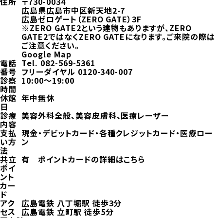
住所
〒730-0034
広島県広島市中区新天地2-7
広島ゼロゲート（ZERO GATE）3F
※ZERO GATE2という建物もありますが、ZERO
GATE2ではなくZERO GATEになります。ご来院の際は
ご注意ください。
Google Map
電話
Tel.
082-569-5361
番号
フリーダイヤル
0120-340-007
診察
10:00～19:00
時間
休館
年中無休
日
診療
美容外科全般、美容皮膚科、医療レーザー
内容
支払
現金・デビットカード・各種クレジットカード・医療ロー
い方
ン
法
共立
有
ポイントカードの詳細はこちら
ポイ
ント
カー
ド
アク
広島電鉄 八丁堀駅 徒歩3分
セス
広島電鉄 立町駅 徒歩5分