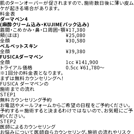
肌のターンオーバーが促されますので、施術数日後に薄い皮ム
ケが起きる場合があります。
料金表
ダーマペン4
(麻酔クリーム込み・KUJIMEパック込み)
眉間・こめかみ・鼻・口周囲・顎
¥17,380
頬(ほほ)
¥25,080
全顔
¥30,580
ベルベットスキン
全顔
¥39,380
FUSICAダーマペン
全顔
1cc ¥141,900
トライアル価格
0.5cc ¥61,780～
※1回分の料金表となります。
まずは無料カウンセリングへ！
FUSICA ダーマペンの
施術までの流れ
STEP1
無料カウンセリング予約
お電話やメールフォームからご希望の日程をご予約ください。
予約する＝施術すると決まるわけではないので、お気軽にご予
約ください。
STEP2
医師によるカウンセリング
お悩みについて医師自らカウンセリング。施術の流れやリスク