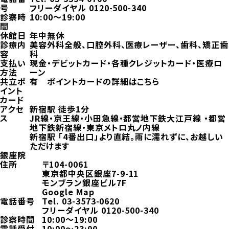
号
フリーダイヤル
0120-500-340
診察時
10:00～19:00
間
休館日
年中無休
診療内
美容外科全般、口腔外科、医療レーザー、歯科、矯正歯
容
科
支払い
現金・デビットカード・各種クレジットカード・医療ロ
方法
ーン
共立ポ
有
ポイントカードの詳細はこちら
イント
カード
アクセ
新宿駅 徒歩1分
ス
JR線・京王線・小田急線・都営地下鉄大江戸線 ・都営
地下鉄新宿線・東京メトロ丸ノ内線
新宿駅 「4番出口」より直結。雨に濡れずに、お越しい
ただけます
銀座院
住所
〒104-0061
東京都中央区銀座7-9-11
モンブラン銀座ビル7F
Google Map
電話番号
Tel.
03-3573-0620
フリーダイヤル
0120-500-340
診察時間
10:00～19:00
電話受付
10:00～23:00