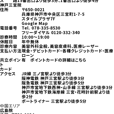
ス
路15番出口より徒歩3分、1番出口より徒歩4分
神戸三宮院
住所
〒650-0021
兵庫県神戸市中央区三宮町1-7-5
スタイルプラザ7F
Google Map
電話番号
Tel.
078-335-8530
フリーダイヤル
0120-332-340
診察時間
10:00～19:00
休館日
年中無休
診療内容
美容外科全般、美容皮膚科、医療レーザー
支払い方法
現金・デビットカード・各種クレジットカード・医療
ローン
共立ポイン
有
ポイントカードの詳細はこちら
ト
カード
アクセス
JR線 三ノ宮駅より徒歩3分
阪神電鉄 神戸三宮駅より徒歩3分
阪急電鉄 神戸三宮駅より徒歩5分
神戸市営地下鉄西神・山手線 三宮駅より徒歩3分
神戸市営地下鉄海岸線 三宮・花時計前駅より徒
歩2分
ポートライナー 三宮駅より徒歩5分
中国エリア
広島院