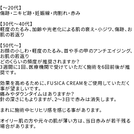
【～20代】
傷跡・ニキビ跡・妊娠線・肉割れ・赤み
【30代～40代】
軽度のたるみ、加齢や光老化による肌の衰え・小ジワ、傷跡、お
肌の若返り
【50代～】
お顔の小しわ・軽度のたるみ、首や手の甲のアンチエイジング、
お肌の若返り
どのくらいの頻度が推奨されますか？
3週間に1回、医療機関で受けていただく施術を6回前後が推
奨です。
効果を高めるために、FUSICA CREAMをご使用していただく
事が望ましいです。
痛みやダウンタイムはありますか？
針の深さにもよりますが、2～3日で赤みは消失します。
まれに施術中ヒリヒリ感を感じる事があります。
オイリー肌の方や元々の肌が薄い方は、当日赤みが若干残る
場合があります。