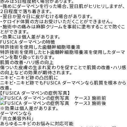
赤みは5日程度続く場合があります。
・強めにダーマペンを行った場合、翌日肌がヒリヒリしますが、
２日程度で落ち着きます。
・翌日か翌々日に皮がむける場合があります。
・ケロイド体質の方はお受けいただくことができません。
・施術中の痛みは麻酔クリームを事前に塗布することで防ぐこ
とができます。
・効果には個人差があります。
FUSICA ダーマペンの特徴
特許技術を使用した歯髄幹細胞培養液
特許技術を使用したヒト歯髄幹細胞培養液を使用したダーマ
ペンを取り扱っております。
肌質の改善・ハリ感の向上
傷ついた皮膚の生まれ変わりを促すことで肌質の改善・ハリ感
の向上などの効果が期待されます。
ニキビ・ニキビ跡の凸凹肌に
ニキビ・ニキビ跡でもFUSICA ダーマペンなら肌質を根本から
改善。
【FUSICA ダーマペンの症例写真】
※効果は個人差があります。
ダーマペンなら
「共立美容外科」
あらゆるニキビのお悩みに対応可能