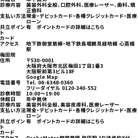
診療内容
美容外科全般、口腔外科、医療レーザー、歯科、矯
正歯科
支払い方法
現金・デビットカード・各種クレジットカード・医療
ローン
共立ポイン
有
ポイントカードの詳細はこちら
ト
カード
アクセス
地下鉄御堂筋線・地下鉄長堀鶴見緑地線 心斎橋
駅
梅田院
住所
〒530-0001
大阪府大阪市北区梅田1丁目1番3
大阪駅前第3ビル18F
Google Map
電話番号
Tel.
06-6348-0360
フリーダイヤル
0120-340-552
診察時間
10:00～19:00
休館日
年中無休
診療内容
美容外科全般、美容皮膚科、医療レーザー
支払い方法
現金・デビットカード・各種クレジットカード・医療
ローン
共立ポイン
有
ポイントカードの詳細はこちら
ト
カード
アクセス
OsakaMetro御堂筋線 梅田駅より徒歩約5分