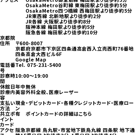
OsakaMetro谷町線 東梅田駅より徒歩約5分
OsakaMetro四つ橋線 西梅田駅より徒歩約5分
JR東西線 北新地駅より徒歩約2分
JR各線 大阪駅より徒歩約8分
阪神本線 梅田駅より徒歩約5分
阪急各線 梅田駅より徒歩約10分
京都院
住所
〒600-8007
京都府京都市下京区四条通高倉西入立売西町76番地
四条高倉大西ビル6F
Google Map
電話番
Tel.
075-231-5400
号
診察時
10:00～19:00
間
休館日
年中無休
診療内
美容外科全般、医療レーザー
容
支払い
現金・デビットカード・各種クレジットカード・医療ロー
方法
ン
共立ポ
有
ポイントカードの詳細はこちら
イント
カード
アクセ
阪急京都線 鳥丸駅・市営地下鉄鳥丸線 四条駅 地下通