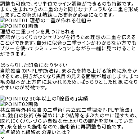
調整も可能で、ミリ単位でライン調整ができるのも特徴です。
また、生まれつきの二重の方と同じなナチュラルな二重を形成
します。この術式は熟練した技術が必要になります。
理想の二重ラインを見つけられる
医師がじっくりカウンセリングを行うため理想の二重を伝える
ことができます。自分に似合う二重ラインがわからない方でも
ブジーを使ってシミュレーションしながら一緒に見つけること
ができます。
ぱっちりした印象になりやすい
当院独自のP-PL挙筋法は、まぶたを持ち上げる筋肉に糸をか
けるため、開きがよくなり黒目の見える面積が増加します。まつ
毛の根本が上方向に惹かれるため、ぱっちりとした印象になり
やすいのが特徴です。
共立美容外科独自の二重術「共立式二重埋没P-PL挙筋法」
は、独自の技術（糸留め）により結節をまぶたの中に隠すため、
取れにくくバレづらい自然な仕上がりの施術を実現していま
す。糸を使った施術なので、施術後に再調整も可能です。
×