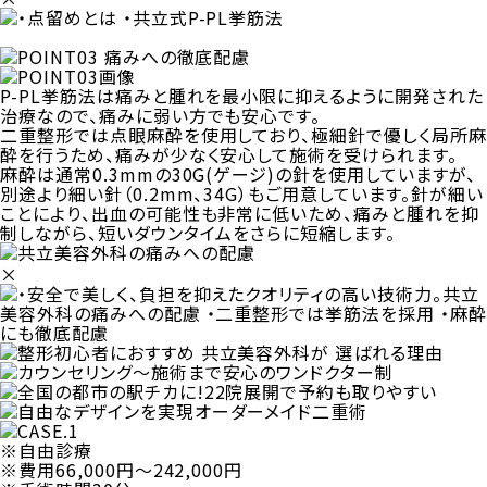
P-PL挙筋法は痛みと腫れを最小限に抑えるように開発された
治療なので、痛みに弱い方でも安心です。
二重整形では点眼麻酔を使用しており、極細針で優しく局所麻
酔を行うため、
痛みが少なく安心
して施術を受けられます。
麻酔は通常0.3mmの30G(ゲージ)の針を使用していますが、
別途より細い針（0.2mm、34G）もご用意しています。針が細い
ことにより、出血の可能性も非常に低いため、
痛みと腫れを抑
制しながら、短いダウンタイムをさらに短縮
します。
×
※自由診療
※費用66,000円〜242,000円