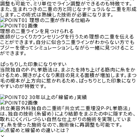
調整も可能で、ミリ単位でライン調整ができるのも特徴です。
また、生まれつきの二重の方と同じなナチュラルな二重を形成
します。この術式は熟練した技術が必要になります。
理想の二重ラインを見つけられる
医師がじっくりカウンセリングを行うため理想の二重を伝える
ことができます。自分に似合う二重ラインがわからない方でも
ブジーを使ってシミュレーションしながら一緒に見つけること
ができます。
ぱっちりした印象になりやすい
当院独自のP-PL挙筋法は、まぶたを持ち上げる筋肉に糸をか
けるため、開きがよくなり黒目の見える面積が増加します。まつ
毛の根本が上方向に惹かれるため、ぱっちりとした印象になり
やすいのが特徴です。
共立美容外科独自の二重術「共立式二重埋没P-PL挙筋法」
は、独自の技術（糸留め）により結節をまぶたの中に隠すため、
取れにくくバレづらい自然な仕上がりの施術を実現していま
す。糸を使った施術なので、施術後に再調整も可能です。
×