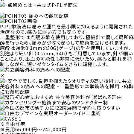
P-PL挙筋法は痛みと腫れを最小限に抑えるように開発された
治療なので、痛みに弱い方でも安心です。
二重整形では点眼麻酔を使用しており、極細針で優しく局所麻
酔を行うため、
痛みが少なく安心
して施術を受けられます。
麻酔は通常0.3mmの30G(ゲージ)の針を使用していますが、
別途より細い針（0.2mm、34G）もご用意しています。針が細い
ことにより、出血の可能性も非常に低いため、
痛みと腫れを抑
制しながら、短いダウンタイムをさらに短縮
します。
×
※自由診療
※費用66,000円〜242,000円