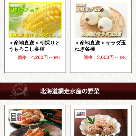
＜産地直送＞朝採りと
＜産地直送＞サラダ玉
うもろこし各種
ねぎ各種
価格：4,200円～
価格：3,600円～
(税込)
(税込)