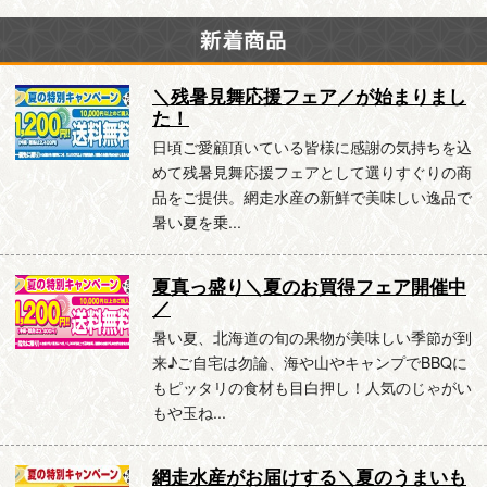
＼残暑見舞応援フェア／が始まりまし
た！
日頃ご愛顧頂いている皆様に感謝の気持ちを込
めて残暑見舞応援フェアとして選りすぐりの商
品をご提供。網走水産の新鮮で美味しい逸品で
暑い夏を乗...
夏真っ盛り＼夏のお買得フェア開催中
／
暑い夏、北海道の旬の果物が美味しい季節が到
来♪ご自宅は勿論、海や山やキャンプでBBQに
もピッタリの食材も目白押し！人気のじゃがい
もや玉ね...
網走水産がお届けする＼夏のうまいも