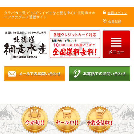
タラバガニ/毛ガニ/ズワイガニなど蟹を中心に北海道オホ
会員ログイン
ーツクのグルメ通販サイト
会員登録