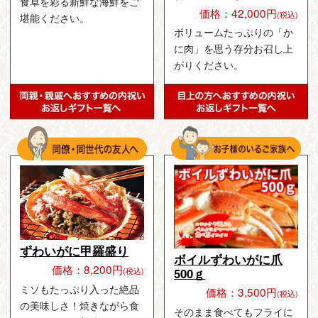
食卓を彩る新鮮な海鮮をご
価格：42,000円
(税込)
堪能ください。
ボリュームたっぷりの「か
に肉」を思う存分お召し上
がりください。
ずわいがに甲羅盛り
ボイルずわいがに爪
価格：8,200円
500ｇ
(税込)
ミソもたっぷり入った絶品
価格：3,500円
(税込)
の美味しさ！焼きながら食
そのまま食べてもフライに