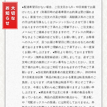
●配達希望日がない場合、ご注文日から5～10日前後でお届
けいたします（到着日時の必着希望のお約束は受け賜れま
せん）新規でのご注文の方及び初回・高額購入等のご注文
の方は代金引換もしくはクレジット払いとさせて頂く場合
がありますので何卒ご了承の上ご理解下さい。ご注文後に
メールにてご連絡させて頂きますので、アドレスの間違い
等なきようご確認のほどを宜しくお願い致します。お客様
へのスムーズ、且つお届け希望日に間に合わせるための配
慮であります事を何卒ご理解の上ご了承下さい。今一度深
くお願い申し上げます。●弊社より発行しております割引
クーポン（無料会員登録必須）に関しましては、必ずご注
文時に所定の個所にクーポン番号をご入力ください。注文
完了後のお申し出にはご対応できかねますので予めご了承
願います。●当社契約運送業者の規定変更に伴い、2023年6
月1日発送分以降「商品の転送にかかる運賃は転送先様のご
負担」となります（代金引換は転送不可）何とぞご了承い
ただき、今後とも変わらぬご愛顧を賜りますようお願い申
し上げます。●網走水産では主に冷凍・冷蔵の食品を取り
扱っているため、商品の品質保持の観点から、「置き配」
や「宅配ボックスへの投函」には対応しておりません。外
気温や天候の影響による商品劣化を未然に防ぐため、必ず