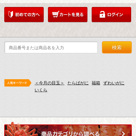
検索
＜今月の目玉＞
たらばがに
福箱
ずわいがに
いくら