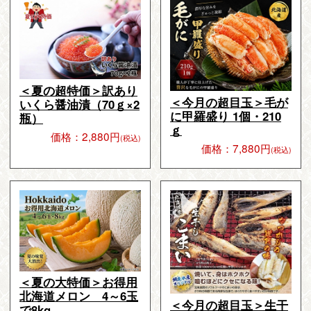
＜夏の超特価＞訳あり
＜今月の超目玉＞毛が
いくら醤油漬（70ｇ×2
に甲羅盛り 1個・210
瓶）
ｇ
価格：2,880円
(税込)
価格：7,880円
(税込)
＜夏の大特価＞お得用
北海道メロン 4～6玉
＜今月の超目玉＞生干
で8kg