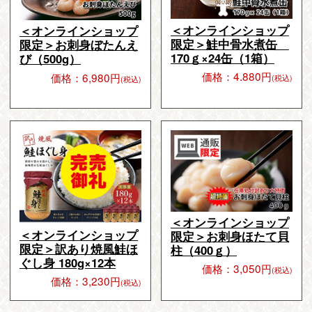
＜オンラインショップ
＜オンラインショップ
限定＞鮭中骨水煮缶
限定＞お刺身ぼたんえ
170ｇ×24缶（1箱）
び（500g）
価格：4.880円
価格：6,980円
(税込)
(税込)
＜オンラインショップ
＜オンラインショップ
限定＞お刺身ほたて貝
限定＞訳あり焼風鮭ほ
柱（400ｇ）
ぐし身 180g×12本
価格：3,050円
(税込)
価格：3,230円
(税込)