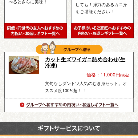
べるとさらに美味！
しても！弾力のあるカニ身
をご堪能ください！
カット生ズワイガニ詰め合わせ(生
冷凍)
価格：11,000円
(税込)
文句なしダントツ人気のむき身セット。オ
ススメ度100%超！！