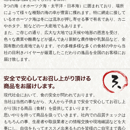
3つの海（オホーツク海・太平洋・日本海）に囲まれており、場所
によって様々な種類の海の幸が豊富に獲れます。特に網走に接して
いるオホーツク海は冬には流氷が押し寄せる事で有名であり、カニ
やホタテ、鮭などの一大産地でもあります。
また、ご存じの通り、広大な大地では天候や地形の恩恵を受け、
色々な農業や酪農などが盛んであり新鮮な農作物や乳製品など、全
国有数の生産地であります。その多種多様な多くの食材の中から当
社の目利きバイヤーが厳選したこだわりの逸品を全国のお客様にお
届け致します。
現代社会において、食の安全が問われております。
当社は当然の事ながら、大人から子供まで安全で安心してお召し上
がり頂ける商品（食材）を提供してまいります。
思いやりを持って商品を扱っていきます。社内での品質チェックは
もちろんの事、生産者や取扱業者との情報交換や現地確認などを大
事にし、自信をもってオススメ出来るものを皆様のご自宅まで真心