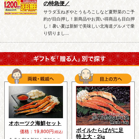
の特急便／
サラダ玉ねぎやとうもろこしなど夏野菜のご予
約が目白押し！新商品やお買い得商品も目白押
し！暑い夏は新鮮で美味しい北海道グルメで乗
り切りまし...
オホーツク海鮮セット
ボイルたらばがに足
価格：19,800円
(税込)
特上大・2㎏