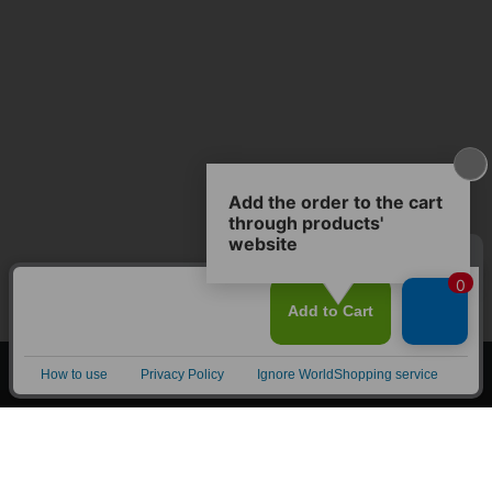
上へ
漫画全巻ドットコム TOP
トップページ
会員登録・ログイン