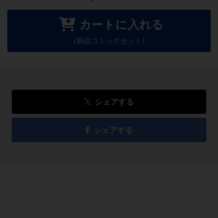
カートに入れる
(新品コミックセット)
シェアする
シェアする