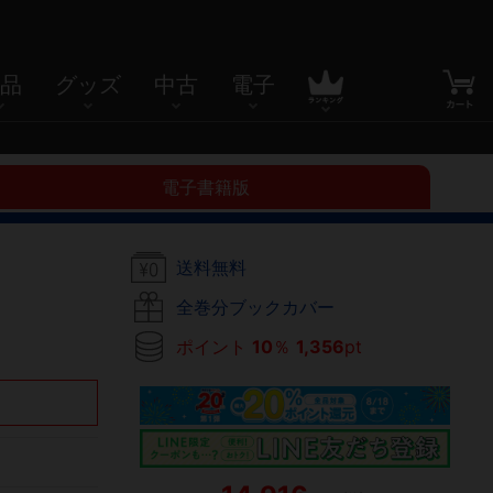
品
グッズ
中古
電子
電子書籍版
送料無料
全巻分ブックカバー
ポイント
10
％
1,356
pt