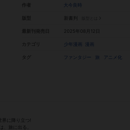
作者
大今良時
版型
新書判
版型とは
最新刊発売日
2025年08月12日
カテゴリ
少年漫画
漫画
タグ
ファンタジー
旅
アニメ化
界に降り立つ!
は、旅に出る。