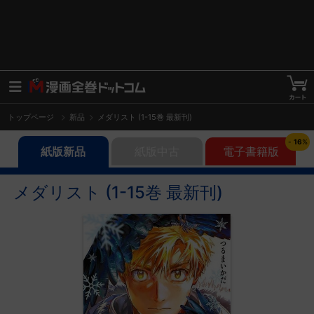
トップページ
新品
メダリスト (1-15巻 最新刊)
-
16
%
紙版新品
紙版中古
電子書籍版
メダリスト (1-15巻 最新刊)