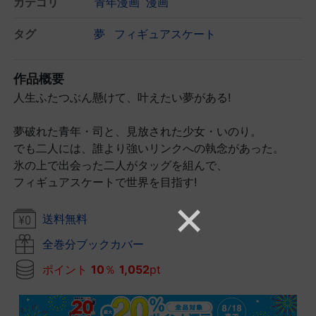
カテゴリ
青年漫画
漫画
タグ
夢
フィギュアスケート
作品概要
人生ふたつぶん懸けて、叶えたい夢がある!
夢破れた青年・司と、見放された少女・いのり。
でも二人には、誰より強いリンクへの執念があった。
氷の上で出会った二人がタッグを組んで、
フィギュアスケートで世界を目指す!
送料無料
全巻分ブックカバー
ポイント
10
％
1,052
pt