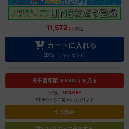
11,572
円
税込
カートに入れる
(新品コミックセット)
電子書籍版
9,680
を見る
円
16%OFF
今だけ
1巻単位からご購入いただけます
タダ読み
欲しいリストに追加する