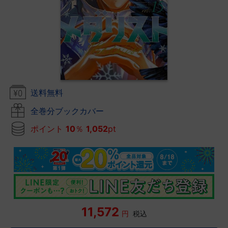
送料無料
全巻分ブックカバー
ポイント
10
％
1,052
pt
11,572
円
税込