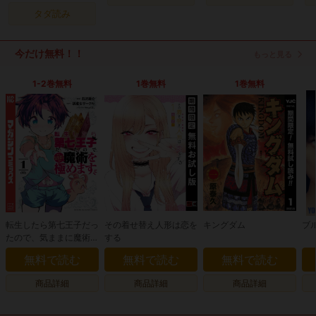
タダ読み
今だけ無料！！
もっと見る
1-2巻無料
1巻無料
1巻無料
転生したら第七王子だっ
その着せ替え人形は恋を
キングダム
ブ
たので、気ままに魔術を
する
極めます
無料で読む
無料で読む
無料で読む
商品詳細
商品詳細
商品詳細