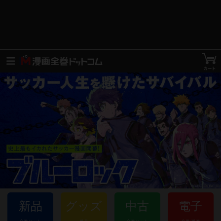
Item
新品
グッズ
中古
電子
2
of