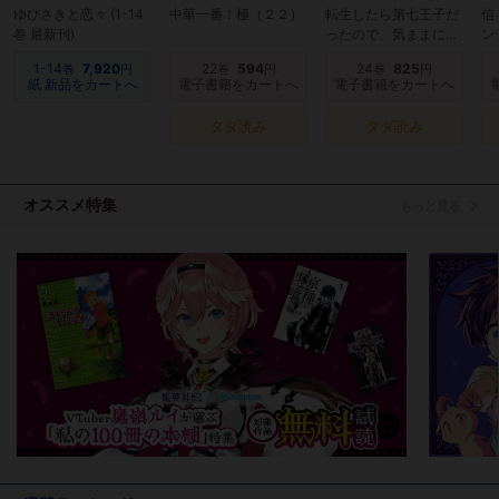
ゆびさきと恋々 (1-14
中華一番！極（２２）
転生したら第七王子だ
信
巻 最新刊)
ったので、気ままに魔
ン
術を極めます（２４）
か
1-14
7,920
22
594
24
825
巻
円
巻
円
巻
円
ガ
紙 新品をカートへ
電子書籍をカートへ
電子書籍をカートへ
９
れ
タダ読み
タダ読み
バ
『
（
オススメ特集
もっと見る