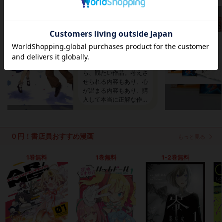
の、ような。 (1-8巻 最新刊)
じんわりじわる作品
麻生海
さん
この作品をドラマなった
ら、観たい作品。考えさ
せられる内容もあり、心
が温まる内容もあり、購
入して本当に正解な作品
です。
０円！書店員おすすめ漫画
もっと見る
1巻無料
1巻無料
1-2巻無料