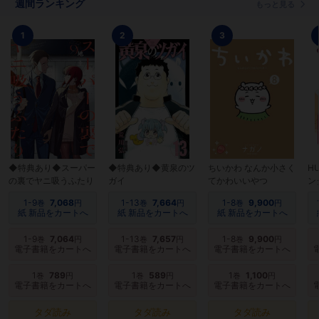
週間ランキング
もっと見る
1
2
3
◆特典あり◆スーパー
◆特典あり◆黄泉のツ
ちいかわ なんか小さく
H
の裏でヤニ吸うふたり
ガイ
てかわいいやつ
ン
1-9
7,068
1-13
7,664
1-8
9,900
巻
円
巻
円
巻
円
紙 新品をカートへ
紙 新品をカートへ
紙 新品をカートへ
1-9
7,064
1-13
7,657
1-8
9,900
巻
円
巻
円
巻
円
電子書籍をカートへ
電子書籍をカートへ
電子書籍をカートへ
1
789
1
589
1
1,100
巻
円
巻
円
巻
円
電子書籍をカートへ
電子書籍をカートへ
電子書籍をカートへ
タダ読み
タダ読み
タダ読み