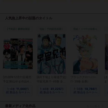
人気急上昇中の話題のタイトル
【予約品】豪華特装版
完結！予約販売再開！
完結！コマ付き特集も
[2026年12月11日発売
[9月下旬より発送予定]
ブラッククローバー
[
予定]和山やま作品4冊
宇宙兄弟 (1-46巻 全
(1-38巻 全巻)
ま
セット 小冊子&アクリ
巻)[入荷予約]
最
1-4
11,000
1-46
41,225
1-38
18,788
巻
円
巻
円
巻
円
ルスタンド付き特装版
紙 新品をカートへ
紙 新品をカートへ
紙 新品をカートへ
[予約]
最新メディア化作品
もっと見る