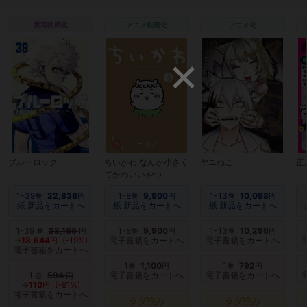
実写映画化
アニメ映画化
アニメ化
ブルーロック
ちいかわ なんか小さく
ヤニねこ
正
てかわいいやつ
1-39
22,836
1-8
9,900
1-13
10,098
巻
円
巻
円
巻
円
紙 新品をカートへ
紙 新品をカートへ
紙 新品をカートへ
1-39
23,166
1-8
9,900
1-13
10,296
巻
円
巻
円
巻
円
→
18,644
(-19%)
電子書籍をカートへ
電子書籍をカートへ
円
電子書籍をカートへ
1
1,100
1
792
巻
円
巻
円
1
594
電子書籍をカートへ
電子書籍をカートへ
巻
円
→
110
(-81%)
円
電子書籍をカートへ
タダ読み
タダ読み