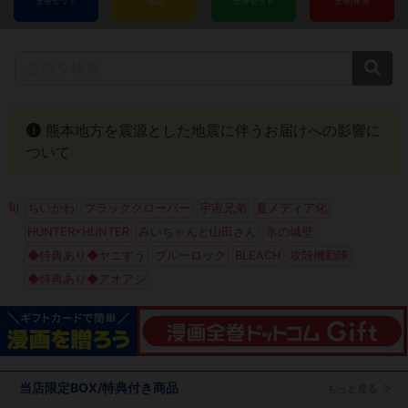
全巻セット
単品
全巻セット
全巻/単巻
4
熊本地方を震源とした地震に伴うお届けへの影響に
ついて
旬
ちいかわ
ブラッククローバー
宇宙兄弟
夏メディア化
HUNTER×HUNTER
みいちゃんと山田さん
氷の城壁
◆特典あり◆ヤニすう
ブルーロック
BLEACH
攻殻機動隊
◆特典あり◆アオアシ
当店限定BOX/特典付き商品
もっと見る