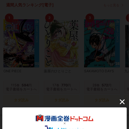
週間人気ランキング[電子]
もっと見る
1
2
3
ONE PIECE
薬屋のひとりごと
SAKAMOTO DAYS
九
115
594
17
770
28
572
巻
円
巻
円
巻
円
電子書籍をカートへ
電子書籍をカートへ
電子書籍をカートへ
タダ読み
タダ読み
タダ読み
最新の漫画レビュー
もっと見る