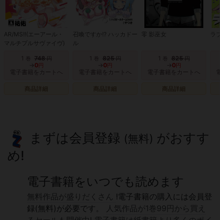
AR/MS!!(エーアール・
召喚ですか!? ハッカドー
零 影巫女
ラ
マルチプルサヴァイヴ)
ル
1
748
1
825
1
825
巻
円
巻
円
巻
円
→
0
→
0
→
0
円
円
円
電子書籍をカートへ
電子書籍をカートへ
電子書籍をカートへ
商品詳細
商品詳細
商品詳細
まずは会員登録
がおすす
(無料)
め!
電子書籍をいつでも読めます
無料作品が盛りだくさん
!電子書籍の購入には会員登
録(無料)が必要です。
人気作品が1巻99円から買え