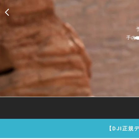
手の
【DJI正