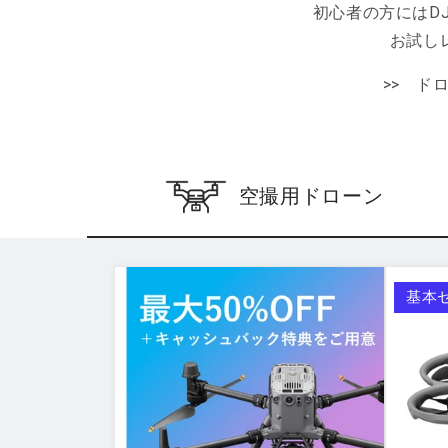
初心者の方にはDJI
お試し
>> ド
空撮用
ドローン
基本