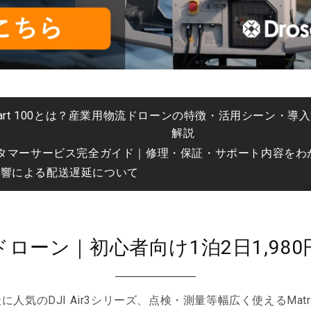
FlyCart 100とは？産業用物流ドローンの特徴・活用シーン・
解説
スタマーサービス完全ガイド｜修理・保証・サポート内容をわ
影響による配送遅延について
ローン｜初心者向け1泊2日1,98
や空撮に人気のDJI Air3シリーズ、点検・測量等幅広く使えるMatrice