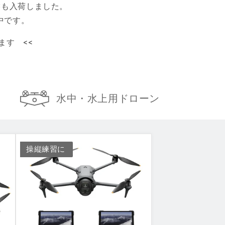
re3も入荷しました。
中です。
ます <<
水中・水上用
ドローン
操縦練習に