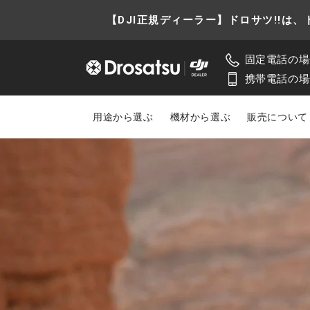
コンテ
ンツに
【DJI正規ディーラー】ドロサツ!!
進む
固定電話の場
携帯電話の場
用途から選ぶ
機材から選ぶ
販売について