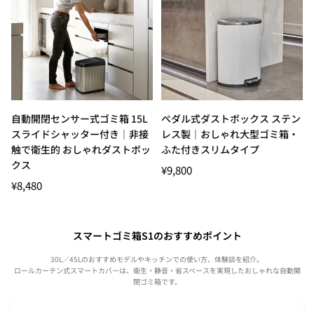
自動開閉センサー式ゴミ箱 15L
ペダル式ダストボックス ステン
スライドシャッター付き｜非接
レス製｜おしゃれ大型ゴミ箱・
触で衛生的 おしゃれダストボッ
ふた付きスリムタイプ
クス
通
¥9,800
常
通
¥8,480
価
常
格
価
格
スマートゴミ箱S1のおすすめポイント
30L／45Lのおすすめモデルやキッチンでの使い方、体験談を紹介。
ロールカーテン式スマートカバーは、衛生・静音・省スペースを実現したおしゃれな自動開
閉ゴミ箱です。