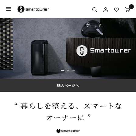
コ
0
ン
テ
S
ン
M
ツ
A
に
R
ス
T
キ
O
ッ
W
プ
N
E
R
購入ページへ