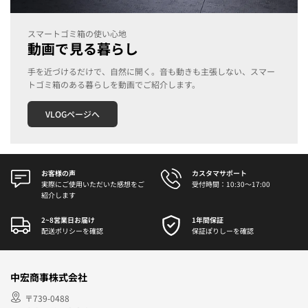
スマートゴミ箱の使い心地
動画で見る暮らし
手を近づけるだけで、自然に開く。
音も動きも主張しない、スマー
トゴミ箱のある暮らしを動画でご紹介します。
VLOGページへ
お客様の声
カスタマサポート
実際にご使用いただいた感想をご
受付時間：10:30～17:00
紹介します
2~8営業日お届け
1年間保証
配送ポリシーを確認
保証ぽりしーを確認
中宏商事株式会社
〒739-0488