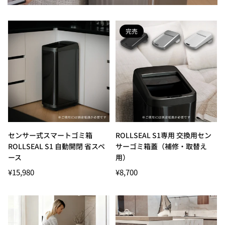
完売
センサー式スマートゴミ箱
ROLLSEAL S1専用 交換用セン
ROLLSEAL S1 自動開閉 省スペ
サーゴミ箱蓋（補修・取替え
ース
用）
通
¥15,980
¥8,700
常
価
格