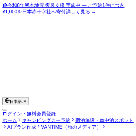
🔴
令和8年熊本地震 復興支援 実施中 — ご予約1件につき
¥1,000を日本赤十字社へ寄付
詳しく見る →
日本語
JA
ログイン・無料会員登録
ホーム
キャンピングカー予約
宿泊施設・車中泊スポット
AIプラン作成
VANTIME（旅のメディア）