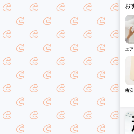
お
エア
格安