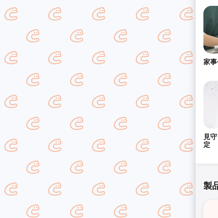
家事
見守
定
製