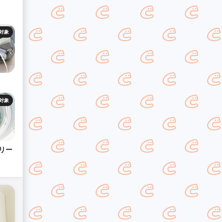
対象
対象
リー