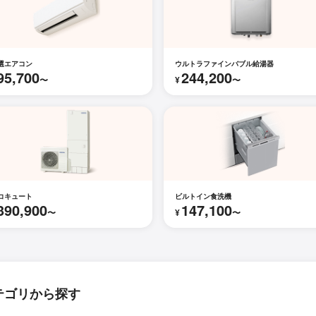
選エアコン
ウルトラファインバブル給湯器
95,700
244,200
〜
¥
〜
コキュート
ビルトイン食洗機
390,900
147,100
〜
¥
〜
テゴリから探す