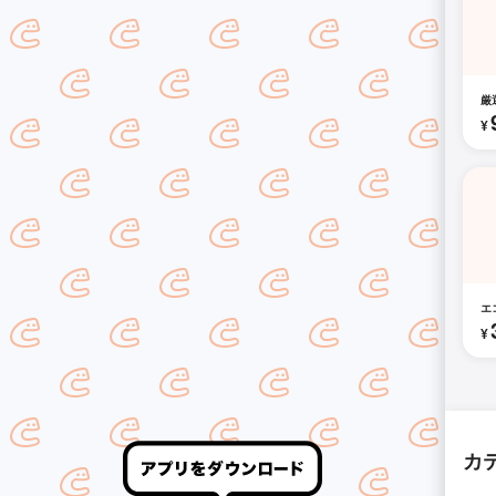
厳
¥
エ
¥
カ