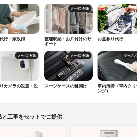
クーポン対象
代行・家政婦
整理収納・お片付けのサ
お墓参り代行
ポート
クーポン対象
クーポン対象
クーポン
りカメラの設置・設
スーツケースの鍵開け
車内清掃（車内クリ
ング）
品と工事をセットでご提供