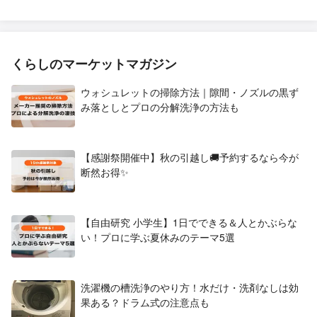
くらしのマーケットマガジン
ウォシュレットの掃除方法｜隙間・ノズルの黒ず
み落としとプロの分解洗浄の方法も
【感謝祭開催中】秋の引越し🚚予約するなら今が
断然お得✨
【自由研究 小学生】1日でできる＆人とかぶらな
い！プロに学ぶ夏休みのテーマ5選
洗濯機の槽洗浄のやり方！水だけ・洗剤なしは効
果ある？ドラム式の注意点も