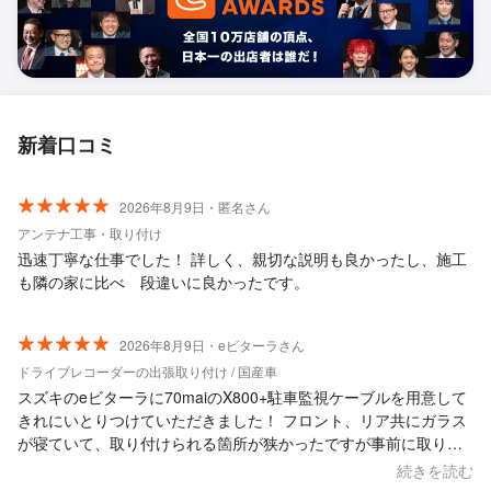
新着口コミ
2026年8月9日・匿名さん
アンテナ工事・取り付け
迅速丁寧な仕事でした！ 詳しく、親切な説明も良かったし、施工
も隣の家に比べ 段違いに良かったです。
2026年8月9日・eビターラさん
ドライブレコーダーの出張取り付け / 国産車
スズキのeビターラに70maiのX800+駐車監視ケーブルを用意して
きれにいとりつけていただきました！ フロント、リア共にガラス
が寝ていて、取り付けられる箇所が狭かったですが事前に取り付
け位置を確認していただき、綺麗に取り付けていただきました。
続きを読む
駐車監視もしっかり機能していて、ケーブルも綺麗に隠していた