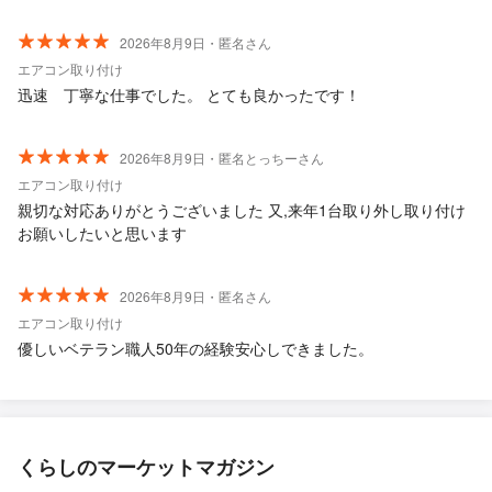
だき大満足です。 なにより施工していただいたお二人の人柄がと
ても素敵で施工後の説明もわかりやすくおすすめのドラレコメモ
2026年8月9日・匿名さん
リー管理も教えていただけました。 友人にもぜひ紹介したいな、
エアコン取り付け
と思えるクオリティで文句なく星5です！
迅速 丁寧な仕事でした。 とても良かったです！
2026年8月9日・匿名とっちーさん
エアコン取り付け
親切な対応ありがとうございました 又,来年1台取り外し取り付け
お願いしたいと思います
2026年8月9日・匿名さん
エアコン取り付け
優しいベテラン職人50年の経験安心しできました。
くらしのマーケットマガジン