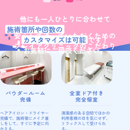
他にも一人ひとりに合わせて
施術箇所や回数の
安心して通っていただくための
カスタマイズは可能
です！
フレイアクリニックのこだわり
お気軽にご相談ください。
パウダールーム
全室ドア付き
完備
完全個室
ヘアアイロン・ドライヤー
清潔感のある空間でほかの
完備で、施術後にメイク直
利用客様の目を気にせず、
しをして、すぐに予定に向
リラックスして受けられ
かえる。
る。