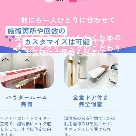
他にも一人ひとりに合わせて
施術箇所や回数の
安心して通っていただくための
カスタマイズは可能
です！
フレイアクリニックのこだわり
お気軽にご相談ください。
パウダールーム
全室ドア付き
完備
完全個室
ヘアアイロン・ドライヤー
清潔感のある空間でほかの
完備で、施術後にメイク直
利用客様の目を気にせず、
しをして、すぐに予定に向
リラックスして受けられ
かえる。
る。