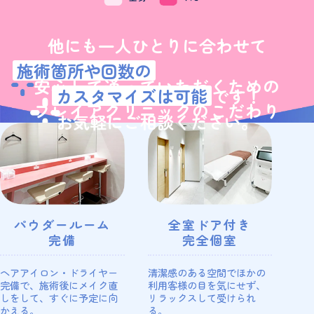
他にも一人ひとりに合わせて
施術箇所や回数の
安心して通っていただくための
カスタマイズは可能
です！
フレイアクリニックのこだわり
お気軽にご相談ください。
パウダールーム
全室ドア付き
完備
完全個室
ヘアアイロン・ドライヤー
清潔感のある空間でほかの
完備で、施術後にメイク直
利用客様の目を気にせず、
しをして、すぐに予定に向
リラックスして受けられ
かえる。
る。