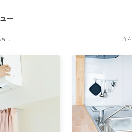
ュー
ちおし
1年