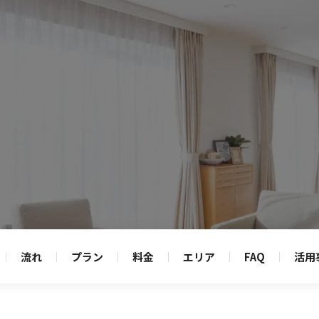
クリーニングトップ
プラン
エアコン
換気扇ク
流れ
プラン
料金
エリア
FAQ
活用