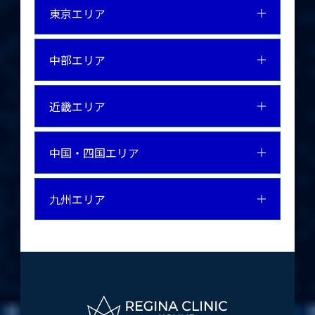
東京エリア
中部エリア
近畿エリア
中国・四国エリア
九州エリア