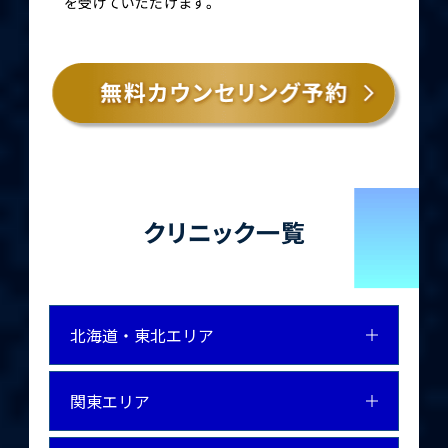
北海道・東北エリア
関東エリア