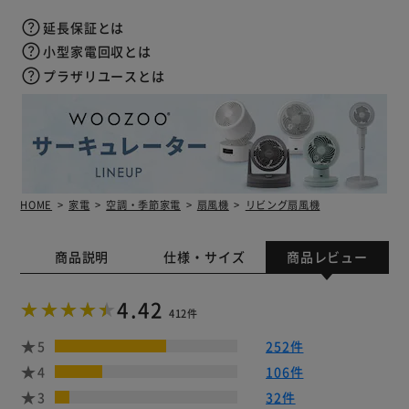
延長保証とは
小型家電回収とは
プラザリユースとは
HOME
家電
空調・季節家電
扇風機
リビング扇風機
商品説明
仕様・サイズ
商品レビュー
4.42
412件
5
252件
4
106件
3
32件