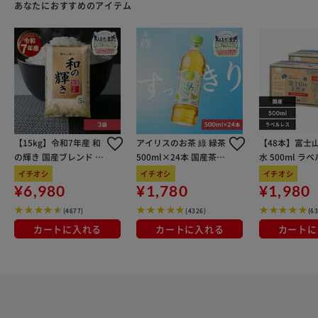
あなたにおすすめのアイテム
【15kg】令和7年産 和
アイリスのお茶 綠 緑茶
【48本】富士
の輝き 国産ブレンド 5
500ml×24本 国産茶葉
水 500ml ラ
kg×3袋
100％使用
イチオシ
イチオシ
イチオシ
¥6,980
¥1,780
¥1,980
(4677)
(4326)
(6
カートに入れる
カートに入れる
カートに