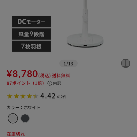
※ご確認ください
1
/
13
カートに入れる
購入手続きへ
¥8,780
(税込)
送料無料
87ポイント
（1倍）
info
内訳
4.42
412件
カラー：
ホワイト
在庫切れ