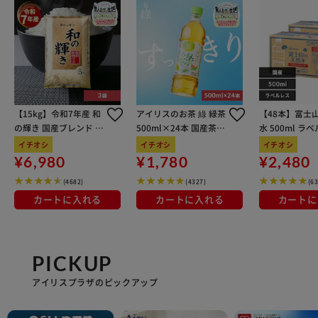
【15kg】令和7年産 和
アイリスのお茶 綠 緑茶
【48本】富士
の輝き 国産ブレンド 5
500ml×24本 国産茶葉
水 500ml ラ
kg×3袋
100％使用
イチオシ
イチオシ
イチオシ
¥6,980
¥1,780
¥2,480
(4682)
(4327)
(6
カートに入れる
カートに入れる
カートに
PICKUP
アイリスプラザのピックアップ