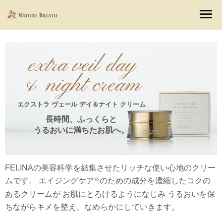
・
・
・
extra veil day
& night cream
エクストラ ヴェール デイ＆ナイト クリーム
長時間、ふっくらと
うるおいに満ちたお肌へ。
FELINAの美容科学を結集させたリッチな使い心地のクリー
※
ムです。 エイジングケア
のための成分を濃縮したコクの
あるクリームが お肌にとろけるようになじみ うるおいを保
ちながらキメを整え、なめらかにしていきます。