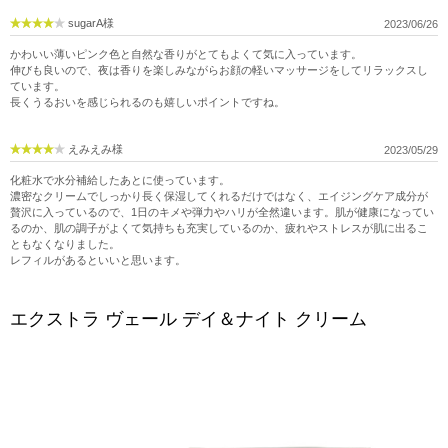
sugarA様
2023/06/26
かわいい薄いピンク色と自然な香りがとてもよくて気に入っています。
伸びも良いので、夜は香りを楽しみながらお顔の軽いマッサージをしてリラックスし
ています。
長くうるおいを感じられるのも嬉しいポイントですね。
えみえみ様
2023/05/29
化粧水で水分補給したあとに使っています。
濃密なクリームでしっかり長く保湿してくれるだけではなく、エイジングケア成分が
贅沢に入っているので、1日のキメや弾力やハリが全然違います。肌が健康になってい
るのか、肌の調子がよくて気持ちも充実しているのか、疲れやストレスが肌に出るこ
ともなくなりました。
レフィルがあるといいと思います。
エクストラ ヴェール デイ＆ナイト クリーム