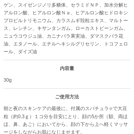
ゲン、スイゼンジノリ多糖体、セラミドＮＰ、加水分解ヒ
アルロン酸、ヒアルロン酸Ｎａ、ヒアルロン酸ヒドロキシ
プロピルトリモニウム、カラスムギ殻粒エキス、マルトー
ス、レシチン、キサンタンガム、ローカストビーンガム、
ニュウコウジュ油、カニナバラ果実油、ダマスクバラ花
油、エタノール、エチルヘキシルグリセリン、トコフェロ
ール、ダイズ油
内容量
30g
ご使用方法
朝と夜のスキンケアの最後に、付属のスパチュラ
で大豆
※
粒（約0.3ｇ）１コ分を目安にとり、顔の5か所（額、両ほ
ほ、鼻、あご）においてから、顔の下から上へ軽くマッサ
ージをしながらお肌になじませます。