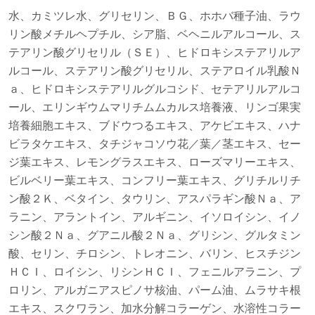
水、カミツレ水、グリセリン、ＢＧ、ホホバ種子油、ラウ
リン酸メチルヘプチル、シア脂、ベヘニルアルコール、ス
テアリン酸グリセリル（ＳＥ）、ヒドロキシステアリルア
ルコール、ステアリン酸グリセリル、ステアロイル乳酸Ｎ
ａ、ヒドロキシステアリルグルコシド、セテアリルアルコ
ール、エリンギウムマリチムムカルス培養液、リンゴ果実
培養細胞エキス、ブドウつるエキス、アケビエキス、ハナ
ビラタケエキス、タチジャコソウ花／葉／茎エキス、セー
ジ葉エキス、レモングラスエキス、ローズマリーエキス、
ビルベリー葉エキス、コンフリー葉エキス、グリチルリチ
ン酸２Ｋ、ベタイン、タウリン、アスパラギン酸Ｎａ、ア
ラニン、アラントイン、アルギニン、イソロイシン、イノ
シン酸２Ｎａ、グアニル酸２Ｎａ、グリシン、グルタミン
酸、セリン、チロシン、トレオニン、バリン、ヒスチジン
ＨＣＩ、ロイシン、リシンＨＣＩ、フェニルアラニン、プ
ロリン、アルガニアスピノサ核油、パーム油、ムラサキ根
エキス、スクワラン、加水分解コラーゲン、水溶性コラー