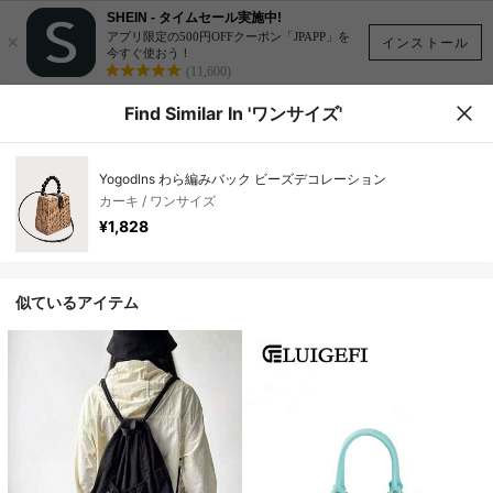
SHEIN - タイムセール実施中!
×
アプリ限定の500円OFFクーポン「JPAPP」を
インストール
今すぐ使おう！
(11,600)
Find Similar In 'ワンサイズ'
Yogodlns わら編みバック ビーズデコレーション
カーキ / ワンサイズ
¥1,828
似ているアイテム