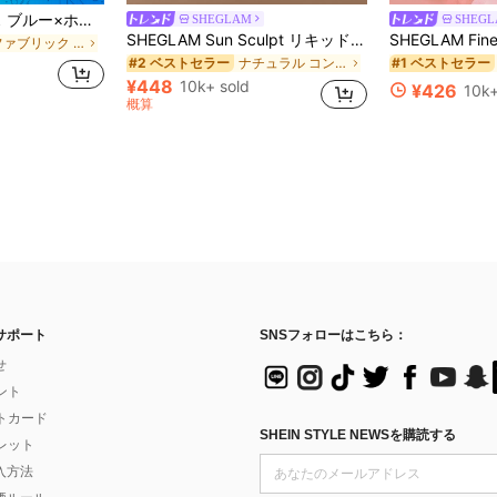
に ファブリック 柔らかなオフィスブラウス
Franclia レディース ブルー×ホワイト ストライプ ボタン付きシャーリング Vネックシャツ 夏向け エフォートレスシック ブラウス 通学・新学期向け 春カジュアル
SHEGLAM
SHEG
ナチュラル コントゥア＆ブロンザー
#2 ベストセラー
SHEGLAM Sun Sculpt リキッドコンター-Soft Tan ノーズシャドウ シェーディング 女性と女の子のためのブランドビューティーコスメメイクアップ
に ファブリック 柔らかなオフィスブラウス
に ファブリック 柔らかなオフィスブラウス
(1000+)
ナチュラル コントゥア＆ブロンザー
ナチュラル コントゥア＆ブロンザー
#2 ベストセラー
#2 ベストセラー
#1 ベストセラー
に ファブリック 柔らかなオフィスブラウス
(1000+)
(1000+)
¥448
10k+ sold
¥426
10k+
ナチュラル コントゥア＆ブロンザー
#2 ベストセラー
概算
(1000+)
サポート
SNSフォローはこちら：
せ
イント
フトカード
SHEIN STYLE NEWSを購読する
ォレット
入方法