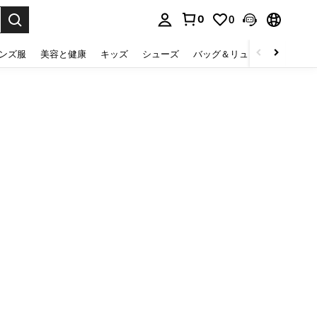
0
0
select.
ンズ服
美容と健康
キッズ
シューズ
バッグ＆リュック
下着＆