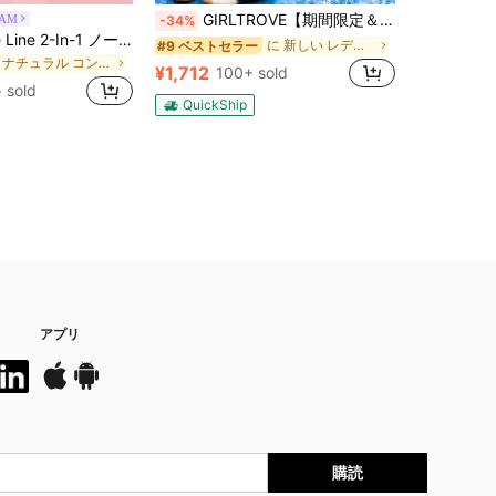
GIRLTROVE【期間限定＆国内即発送】2026春・夏・秋新作刺繍入りの軽量でふんわりとしたワイドパンツ、女性向けハイウエスト。夏のビーチバケーションにぴったり
LAM
-34%
-27%
残り3
SHEGLAM Fine Line 2-In-1 ノーズコンター&ハイライトペン-Buff ノーズシャドウ シェーディング 女性と女の子のためのブランドビューティーコスメメイクアップ
に 新しい レディースパンツ
#9 ベストセラー
¥1,390
3
ナチュラル コントゥア＆ブロンザー
¥1,712
100+ sold
QuickSh
 sold
QuickShip
アプリ
購読