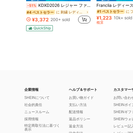
#1 ベストセラー
KDXD2026 レジャー ファッション ロングサイズ 夏服 女性 ワイルドスタイル ボア付きトップス ワイルドスタイル ロングスカート 3点セット UVカット 軽量 通気性 袖付き ヒップカバー効果 通気性抜群 サイズ豊富
-51%
売り切れ間近！
#1 ベストセラー
#1 ベストセラー
に 刺繍 レディースコーデ
#4 ベストセラー
売り切れ間近！
売り切れ間近！
¥1,223
10k+ sold
¥3,372
200+ sold
#1 ベストセラー
概算
売り切れ間近！
QuickShip
企業情報
ヘルプ＆サポート
カスタマー
SHEINについて
お買い物ガイド
お問い合わ
社会的責任
支払い方法
SHEINポ
ニュースルーム
配送情報
SHEINギ
採用情報
返品ポリシー
SHEINウ
特定商取引法に基づく
返金方法
レビュー記
表示