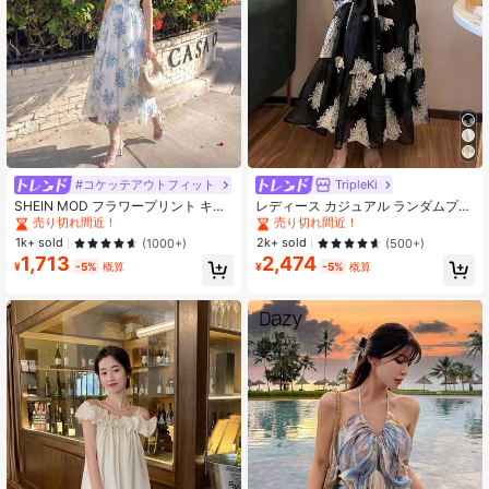
#コケッテアウトフィット
TripleKi
#1 ベストセラー
ビーチ 女性のミディドレス
#3 ベストセラー
に フローラル プリント柄マキシドレス
売り切れ間近！
売り切れ間近！
SHEIN MOD フラワープリント キャ
レディース カジュアル ランダムプリ
ミドレス フリルヘム レディース用
ント ルーズ コールドショルダー 夏
#1 ベストセラー
#1 ベストセラー
ビーチ 女性のミディドレス
ビーチ 女性のミディドレス
#3 ベストセラー
#3 ベストセラー
に フローラル プリント柄マキシドレス
に フローラル プリント柄マキシドレス
用ワンピース バケーション向け エレ
売り切れ間近！
売り切れ間近！
売り切れ間近！
売り切れ間近！
1k+ sold
2k+ sold
(1000+)
(500+)
ガント ブラック サンドレス
1,713
2,474
#1 ベストセラー
ビーチ 女性のミディドレス
#3 ベストセラー
に フローラル プリント柄マキシドレス
¥
-5%
概算
¥
-5%
概算
売り切れ間近！
売り切れ間近！