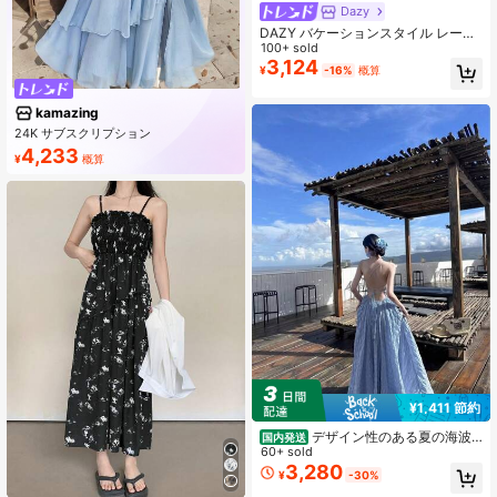
Dazy
DAZY バケーションスタイル レース
アップドレス レディース サンドレス
100+ sold
夏用
3,124
¥
-16%
概算
kamazing
24K サブスクリプション
4,233
¥
概算
¥1,411 節約
デザイン性のある夏の海波
国内発送
ブルーの雰囲気漂うリゾート風、背
60+ sold
中が開いたウエストを引き立てるス
3,280
¥
-30%
リムな大きな裾のビーチ用キャミソ