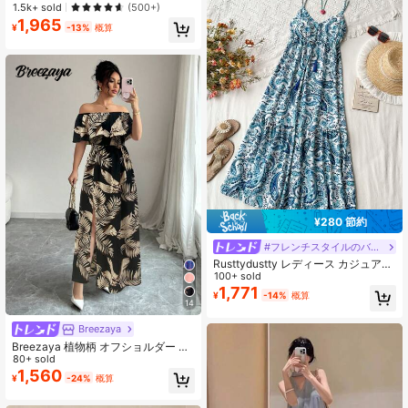
ス、ウエストタック入りAラインドレ
売り切れ間近！
売り切れ間近！
1.5k+ sold
(500+)
ス、ホリデードレス、女性用フロー
ス、ブラック、夏のパーティーエレ
ラルドレス、ブルードレス、レトロ
1,965
#6 ベストセラー
ビーチ 女性のロングドレス
ガント
¥
-13%
概算
フローラルドレス、ガーデンパーテ
売り切れ間近！
ィフォーマルドレス、バケーション
ディナードレス
¥280 節約
#フレンチスタイルのバケーションドレス
Rusttydustty レディース カジュアル
Vネック ウエストシャーリング バッ
100+ sold
クレス マキシドレス ボヘミアン風
1,771
¥
-14%
概算
ビーチウェア ハワイアン ミュージッ
14
クフェス トロピカル バケーション風
エレガント サマー
Breezaya
Breezaya 植物柄 オフショルダー ス
リットスカート ロングドレス 夏の休
80+ sold
暇 ビーチウェア レディース
1,560
¥
-24%
概算