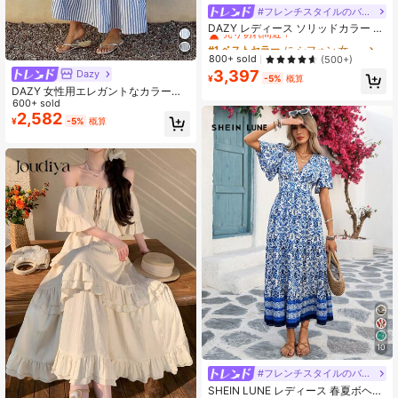
#フレンチスタイルのバケーションドレス
#1 ベストセラー
に シフォン 女性のドレス
売り切れ間近！
DAZY レディース ソリッドカラー ホ
ルターネック フリルトリム Aライン
#1 ベストセラー
#1 ベストセラー
に シフォン 女性のドレス
に シフォン 女性のドレス
ドレス、誕生日、新年イブ、夏のサ
売り切れ間近！
売り切れ間近！
800+ sold
(500+)
ンドレス、プロムドレス、エレガン
3,397
Dazy
#1 ベストセラー
に シフォン 女性のドレス
トな女性ドレス、マキシドレス
¥
-5%
概算
売り切れ間近！
DAZY 女性用エレガントなカラーブ
ロック ストライプ ラウンドネック
600+ sold
ノースリーブ ドレス、夏のウェディ
2,582
¥
-5%
概算
ングゲストドレス レディース サマー
ドレス
10
#フレンチスタイルのバケーションドレス
SHEIN LUNE レディース 春夏ボヘミ