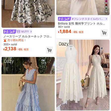
16
#フレンチスタイルのバケーションドレス
Brillora 女性 幾何学プリント ホルタ
ーネック タイ式 カジュアル ロング
90+ sold
ドレス
1,884
MJYY
¥
-5%
概算
ノースリーブ ホルターネック フロー
ラルプリントドレス、夏の新作バケ
売り切れ間近！
ーションスタイル エレガントなレデ
300+ sold
ィースパーティードレス
2,138
¥
-5%
概算