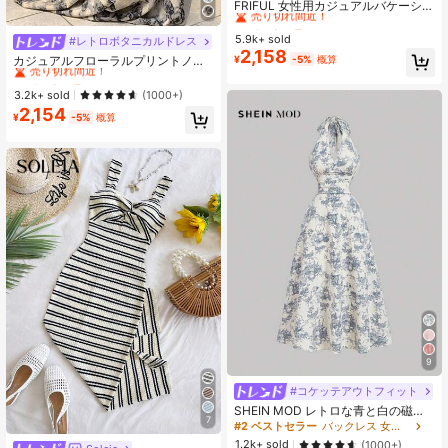
売り切れ間近！
FRIFUL 女性用カジュアルバケーショ
ン オールオーバープリントワンピー
#1 ベストセラー
#1 ベストセラー
に フラウンス 女性のドレス
に フラウンス 女性のドレス
ス ボヘミアン
5.9k+ sold
売り切れ間近！
売り切れ間近！
#レトロボタニカルドレス
#1 ベストセラー
に クリスクロス 女性のドレス
2,158
#1 ベストセラー
に フラウンス 女性のドレス
売り切れ間近！
¥
-5%
概算
カジュアルフローラルプリントノー
スリーブウエストスリップドレス、
売り切れ間近！
#1 ベストセラー
#1 ベストセラー
に クリスクロス 女性のドレス
に クリスクロス 女性のドレス
夏のバケーション、エレガント
売り切れ間近！
売り切れ間近！
3.2k+ sold
(1000+)
2,154
#1 ベストセラー
に クリスクロス 女性のドレス
¥
-5%
概算
売り切れ間近！
9
#コケッテアウトフィット
SHEIN MOD レトロな青と白の磁器
7
プリントワンピース、ロング青花柄
#2 ベストセラー
バックレス 女性のミディドレス
ドレス、秋のドレス、ブランチドレ
1.2k+ sold
(1000+)