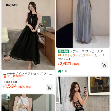
レディース ワンピース ロン
国内発送
グワンピース マキシワンピース キャ
#1 ベストセラー
に プリーツ 女性のドレス
ミワンピース Vネック ノースリーブ
200+ sold
Aライン フレアシルエット 体型カバ
2,621
¥
-20%
ー 着痩せ ゆったり 落ち感 とろみ素
材 リゾート 海 ビーチ 旅行 海外旅行
#1 ベストセラー
バックレス 女性のロングドレス
4-5日
デート 大人可愛い 上品 きれいめ フ
売り切れ間近！
ニッチデザイン ペアシェイプ フィギ
ェミニン 高見え 抜け感 タイダイ風
ュア ブラック スパゲッティストラッ
#1 ベストセラー
#1 ベストセラー
バックレス 女性のロングドレス
バックレス 女性のロングドレス
ニュアンスカラー グラデーション ブ
プ スリップドレス、小柄な女性のた
1.8k+ sold
売り切れ間近！
売り切れ間近！
ルー 水色 夏服 春夏 マキシ丈 骨格ウ
めの新作夏ドレス エレガントなパー
1,534
ェーブ 骨格ストレート 二の腕カバー
#1 ベストセラー
バックレス 女性のロングドレス
¥
-29%
概算
ティー用
涼しい さらさら 素材感 20代 30代 4
売り切れ間近！
0代 50代 おしゃれ かわいい お呼ば
れ パーティー ホカンス