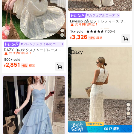
#カジュアルコーデ
#4 ベストセラー
に 階層型レイヤー レディースコーデ
売り切れ間近！
Livesso 2点セット レディース サマ
ーバケーション カジュアル 無地 フ
#4 ベストセラー
#4 ベストセラー
に 階層型レイヤー レディースコーデ
に 階層型レイヤー レディースコーデ
リルヘム トップス&パンツ セット ル
売り切れ間近！
売り切れ間近！
1k+ sold
(100+)
ームウェア
3,326
#4 ベストセラー
に 階層型レイヤー レディースコーデ
¥
-5%
概算
売り切れ間近！
#フレンチスタイルのバケーションドレス
#4 ベストセラー
に 刺繍 女性のドレス
売り切れ間近！
DAZY 白のテクスチャードレース ド
レス、カジュアルなボヘミアンスタ
#4 ベストセラー
#4 ベストセラー
に 刺繍 女性のドレス
に 刺繍 女性のドレス
イル 春夏向け、ビーチ、バカンス、
500+ sold
売り切れ間近！
売り切れ間近！
仕事、結婚式、パーティー、ファッ
2,851
#4 ベストセラー
に 刺繍 女性のドレス
¥
-5%
概算
ションイベントに適しています。ス
売り切れ間近！
トレートのミディ丈ドレス レディー
ス
21
¥617 節約