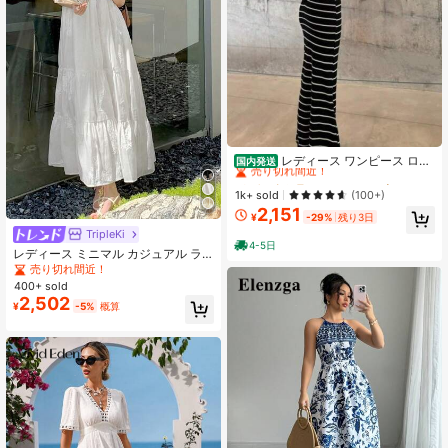
#6 ベストセラー
に セクシー 女性のドレス
売り切れ間近！
レディース ワンピース ロン
国内発送
グ丈 マキシワンピース ボーダー柄
#6 ベストセラー
#6 ベストセラー
に セクシー 女性のドレス
に セクシー 女性のドレス
ホルターネック バックオープン 背中
売り切れ間近！
売り切れ間近！
1k+ sold
(100+)
あき レースアップ 編み上げ タイト
2,151
#6 ベストセラー
に セクシー 女性のドレス
ボディコン スリム 着痩せ 華奢見え
¥
-29%
残り3日
売り切れ間近！
スタイルアップ 脚長効果 美シルエッ
TripleKi
ト 骨格ウェーブ 骨格ストレート セ
4-5日
レディース ミニマル カジュアル ラ
クシー グラマラス フェミニン リゾ
ンダムプリント ゆったり コールドシ
売り切れ間近！
ート ビーチ 海 旅行 デート パーティ
ョルダー 夏ワンピース ホワイト エ
400+ sold
ー お呼ばれ 2次会 ナイトドレス キャ
レガント
2,502
バワンピ ノースリーブ 伸縮性 スト
¥
-5%
概算
レッチ 大人可愛い きれいめ カジュ
アル モノトーン ブラック ホワイト