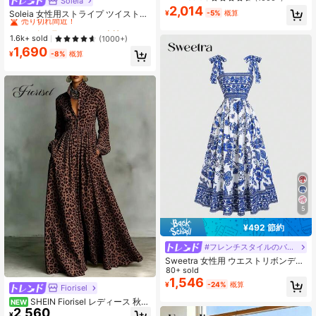
Soleia
#1 ベストセラー
に ねじれ 女性のドレス
ス、ホルターネックドレス、カジュ
2,014
アルドレス、ミルクメイドドレス
売り切れ間近！
¥
-5%
概算
Soleia 女性用ストライプ ツイストデ
ザイン フィッテッド カジュアル 太
#1 ベストセラー
#1 ベストセラー
に ねじれ 女性のドレス
に ねじれ 女性のドレス
めストラップ ミドル丈ドレス
売り切れ間近！
売り切れ間近！
1.6k+ sold
(1000+)
1,690
#1 ベストセラー
に ねじれ 女性のドレス
¥
-8%
概算
売り切れ間近！
5
¥492 節約
#フレンチスタイルのバケーションドレス
Sweetra 女性用 ウエストリボンディ
ジーフローラルミニドレス、ビンテ
80+ sold
ージ風 袖なし エレガントパーティー
1,546
¥
-24%
概算
Fiorisel
夏ドレス、赤 贅沢シックボディコン
セクシー
SHEIN Fiorisel レディース 秋冬
NEW
2,560
新作 ヴィンテージ エレガント レオ
¥