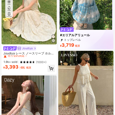
#エリアルアリュール
トップレベル
3,719
¥
概算
Joudiya
#1 ベストセラー
Aライン 女性のミディドレス
売り切れ間近！
Joudiya レース ノースリーブ ホルタ
ーネック ドレス サマーサンドレス、
#1 ベストセラー
#1 ベストセラー
Aライン 女性のミディドレス
Aライン 女性のミディドレス
カジュアル ウィメンズ ドレス マキ
売り切れ間近！
売り切れ間近！
1.9k+ sold
(1000+)
シドレス クルーズアウトフィット
3,393
#1 ベストセラー
Aライン 女性のミディドレス
¥
-5%
概算
売り切れ間近！