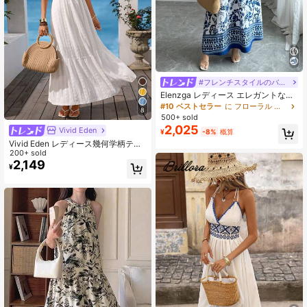
#フレンチスタイルのバケーションドレス
Elenzga レディース エレガントなフ
ァッション 魅力的なビーチリゾート
#10 ベストセラー
に フローラル プリント柄マキシドレス
8
カジュアルバケーション ノースリー
500+ sold
ブホルターウエストシャーリング フ
2,025
Vivid Eden
¥
-8%
概算
ローラルプリントマキシドレス (ラン
ダムフローラルプリント)
Vivid Eden レディース幾何学柄テク
スチャーVネック パフスリーブドレ
200+ sold
ス、バケーションにふさわしい
2,149
¥