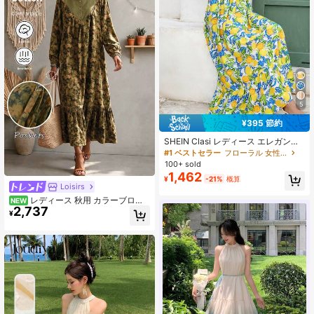
5
¥395 節約
SHEIN Clasi レディース エレガント
なシャーリング キャップスリーブ 伸
#1 ベストセラー
フローラル 女性のマキシドレス
縮性ウエスト フルーツプリント ドレ
100+ sold
ス、春/夏 ビーチリゾートドレス
1,462
¥
-21%
概算
Loisirs
レディース 秋用 カラーブロッ
NEW
2,737
ク 小花柄 ラウンドネック ワンピー
¥
ス カジュアルドレス グリーン ブラ
ウン フリル カントリー風 リゾート
向け