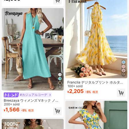
パード柄 スタンドカラー ギャザー
長袖 ロングシャツワンピース 低彩度
コーヒートーン レオパード柄 ヴィン
テージ風 細身ギャザーウエスト ハイ
ウエスト ルーズランタンスリーブ 腕
を美しく見せる フレアフルスカート
ドレープ効果 実用的なサイドポケッ
ト 全体的にゆったりフィット 通勤
デート お出かけに最適
13
Franclia デジタルプリント ホルター
ネック フィッテッドウエスト ワンピ
100+ sold
22
ース、ビーチバケーション や旅行に
2,205
¥
-5%
概算
適しています
#カジュアルコーデ
Breezaya ウィメンズ Vネック ノー
スリーブ 無地 カジュアル ルーズ 快
200+ sold
適 マキシ ワンピース レディースア
1,566
¥
-5%
概算
ウトフィット