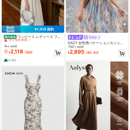
¥1,014 節約
#1 ベストセラー
に ビンテージ カジュアルドレス
売り切れ間近！
ワンピース レディース フレ
Dazy
国内発送
ンチ リゾート オフショルダー ノー
#1 ベストセラー
#1 ベストセラー
に ビンテージ カジュアルドレス
に ビンテージ カジュアルドレス
DAZY 女性用バケーションカジュア
スリーブ フリル キャミソール ルー
1k+ sold
売り切れ間近！
売り切れ間近！
ルタイダイ柄バックレスワンピー
700+ sold
ズフィット ロング丈 夏 エレガント
2,118
ス、夏のサンドレス
2,895
#1 ベストセラー
に ビンテージ カジュアルドレス
¥
-32%
フェミニン 大人可愛い デート バカ
¥
-5%
概算
売り切れ間近！
ンス ビーチ
4-5日