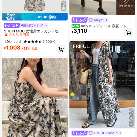
¥288 節約
Aalyst
#繊細なドレス
#1 ベストセラー
に マルチカラー 床まで届く丈のドレス
Aalyst レディース 春夏 フレン
NEW
3,110
チエレガント ラグジュアリー ミニマ
売り切れ間近！
SHEIN MOD 女性用エレガントな花
¥
ル ハイエンドデザイン カジュアル
柄ノースリーブドレス、夏用
#1 ベストセラー
#1 ベストセラー
に マルチカラー 床まで届く丈のドレス
に マルチカラー 床まで届く丈のドレス
ボヘミアン バケーション オフィス通
売り切れ間近！
売り切れ間近！
1.9k+ sold
(1000+)
勤 オールドマネースタイル 快適 無
1,008
#1 ベストセラー
に マルチカラー 床まで届く丈のドレス
地 コットン混紡生地 シャツカラー V
¥
-22%
概算
ネック ウエストPUメタルバックルベ
売り切れ間近！
ルト バックゴムウエスト Aライン ポ
ケット付き 長袖 ロングワンピース
8
FRIFUL Classic
#1 ベストセラー
に フラウンス 女性のドレス