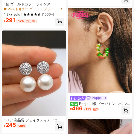
女性の日常/パーティー用、母の日、
1個 ゴールドカラー ラインストーン&
バレンタインデーのギフトに適して
フェイクパール装飾ブレスレット ウ
#1 ベストセラー
ゴールド ブライダルファッションブレスレット＆アームチェーン
います
ェディング、パーティー、デイリー
1.2k+ sold
(1000+)
ウェア エレガント 新学期 バレンタ
291
インデー アクセサリー
¥
-12%
残り3日
Popjeli
Popjeli 1個 ドーパミン レジン
NEW
466
ラウンドピアス
¥
-21%
概算
1ペア 高品質 フェイクティアドロッ
245
プパール ピアス ブライダル 結婚式
¥
-20%
ブライズメイド ジュエリー 夏 アク
セサリー