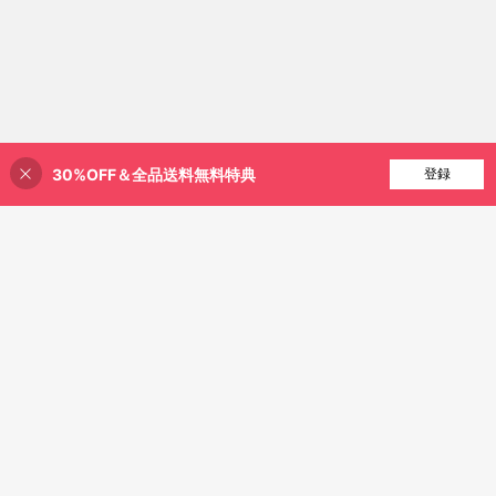
30%OFF＆全品送料無料特典
買い物かごに追加
登録
2% 割引！