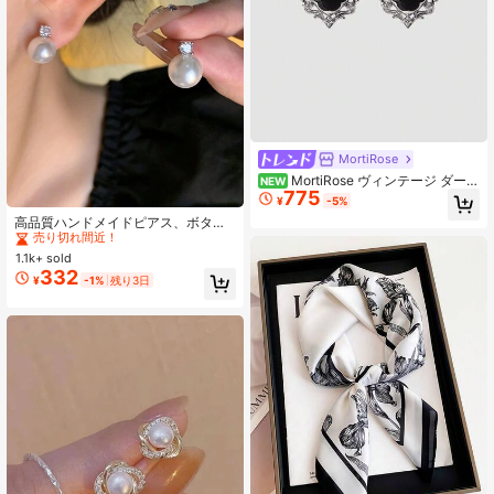
MortiRose
MortiRose ヴィンテージ ダーク
NEW
775
ゴシック クロス ラブ ピン パンク パ
#1 ベストセラー
シルバー ブライダルファッションイヤリング
¥
-5%
ーソナライズ ピアス
売り切れ間近！
高品質ハンドメイドピアス、ボタン
型フェイクパールピアス、合成キュ
#1 ベストセラー
#1 ベストセラー
シルバー ブライダルファッションイヤリング
シルバー ブライダルファッションイヤリング
ービックジルコニア、低刺激性フェ
1.1k+ sold
売り切れ間近！
売り切れ間近！
イクパールピアス、ブライダルウェ
332
#1 ベストセラー
シルバー ブライダルファッションイヤリング
¥
-1%
残り3日
ディング、レディース誕生日ギフト
売り切れ間近！