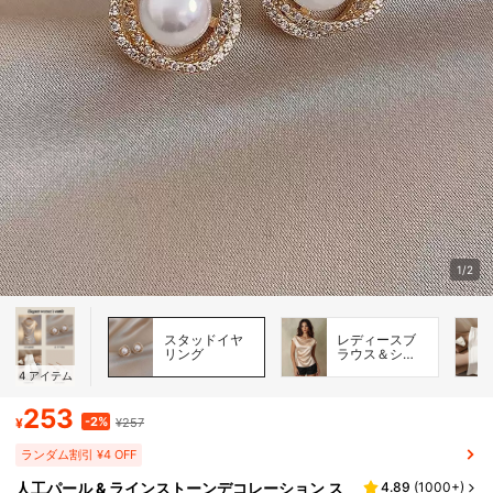
1/2
スタッドイヤ
レディースブ
リング
ラウス＆シャ
ツ
4
アイテム
253
-2%
¥
¥257
ランダム割引 ¥4 OFF
人工パール & ラインストーンデコレーション ス
4.89
(
1000+
)