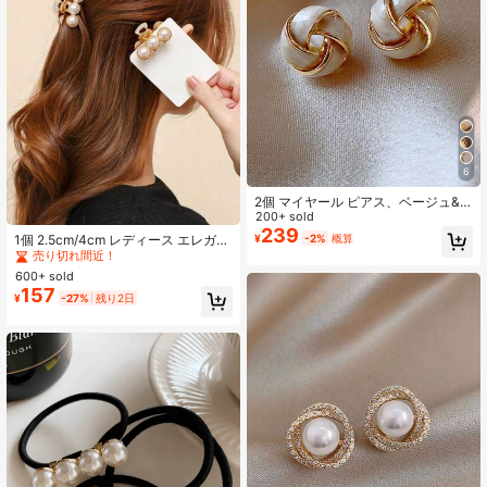
6
2個 マイヤール ピアス、ベージュ&
ゴールドカラーのレディースピア
200+ sold
#6 ベストセラー
ゴールド 髪の爪
ス、ユニークデザイン、レトロフレ
239
売り切れ間近！
¥
-2%
概算
1個 2.5cm/4cm レディース エレガン
ンチスタイル、ウォームカラーエレ
ト ミニマル フェイクパール 小さめ
#6 ベストセラー
#6 ベストセラー
ゴールド 髪の爪
ゴールド 髪の爪
ガントピアス
ヘアクリップ、日常使いに適してい
600+ sold
売り切れ間近！
売り切れ間近！
ます、繊細なパールヘアクリップ、
157
#6 ベストセラー
ゴールド 髪の爪
¥
-27%
残り2日
後頭部ヘアアクセサリー、小さいサ
売り切れ間近！
イズ