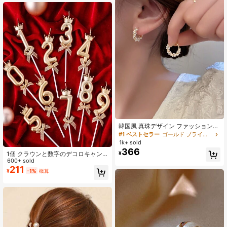
韓国風 真珠デザイン ファッションイ
ヤリング 2個セット、エレガントな
#1 ベストセラー
ゴールド ブライダルファッションイヤリング
女性用、秋冬アクセサリー
1k+ sold
366
¥
1個 クラウンと数字のデコロキャン
ドル、モダンなロウソククラウンと
600+ sold
数字デザインのケーキキャンドル、
211
¥
-1%
概算
誕生日会、入学、バレンタインデー
に