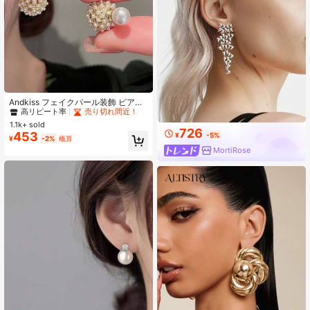
#5 ベストセラー
マルチカラー 女性のスタッドピアス
高リピート率
売り切れ間近！
Andkiss フェイクパール装飾 ピアス
ジャケット2個
#5 ベストセラー
#5 ベストセラー
マルチカラー 女性のスタッドピアス
マルチカラー 女性のスタッドピアス
1.1k+ sold
高リピート率
高リピート率
売り切れ間近！
売り切れ間近！
726
453
¥
-5%
#5 ベストセラー
マルチカラー 女性のスタッドピアス
¥
-2%
概算
高リピート率
売り切れ間近！
MortiRose