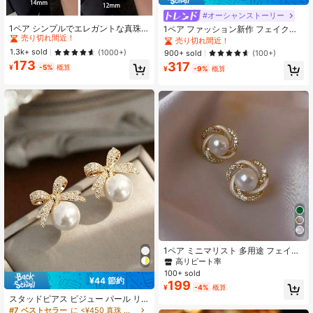
#1 ベストセラー
ABS 女性のスタッドピアス
#オーシャンストーリー
売り切れ間近！
1ペア シンプルでエレガントな真珠
1ペア ファッション新作 フェイクパ
スタッドピアス、耳の穴あけ用、デ
ール ジルコニア銅製ピアス レディー
#1 ベストセラー
#1 ベストセラー
ABS 女性のスタッドピアス
ABS 女性のスタッドピアス
売り切れ間近！
イリーウェアに適しています
ス、クリップオンイヤリング ハイエ
売り切れ間近！
売り切れ間近！
1.3k+ sold
(1000+)
900+ sold
(100+)
ンド エレガントな雰囲気、デイリー
173
317
#1 ベストセラー
ABS 女性のスタッドピアス
¥
-5%
概算
ウェアやホリデーギフトに適してい
¥
-9%
概算
売り切れ間近！
ます
1ペア ミニマリスト 多用途 フェイク
パールピアス、女性用のかわいらし
高リピート率
く上品なクリスタル装飾ピアス
100+ sold
¥44 節約
199
¥
-4%
概算
スタッドピアス ビジュー パール リ
ボン デザイン
#7 ベストセラー
に <¥450 真珠 女性用イヤリング