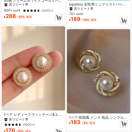
50個 クリームホワイトゴールドバル
高リピート率
topshiny 女性用ミニマリストバーサ
ーン、サンドホワイト メタリックシ
#1 ベストセラー
#1 ベストセラー
に 夏 風船
に 夏 風船
タイルビンテージスタイルホロー金
ャンパンゴールド ホワイト 透明バル
#10 ベストセラー
#10 ベストセラー
に お母さんへのプレゼントのアイデア スペシャルピック
に お母さんへのプレゼントのアイデア スペシャルピック
高リピート率
高リピート率
800+ sold
(1000+)
属ラインストーンパールスタッドピ
ーン、パールホワイト サンドカラー
70+ sold
高リピート率
高リピート率
288
#1 ベストセラー
に 夏 風船
アス1ペア、デイリーウェアに最適
バルーン、アイボリーベージュ 婚約
¥
-21%
概算
189
#10 ベストセラー
に お母さんへのプレゼントのアイデア スペシャルピック
¥
-12%
概算
高リピート率
バルーン、花嫁へのギフト、誕生日
高リピート率
パーティー、ジェンダーリビール、
洗礼式、バチェラー/バチェロレット
パーティー、ボヘミアンスタイル装
飾バルーンに適しています
1ペア レディースヴィンテージ&エレ
1ペア 韓国風 インス 気品 シンプル
ガントな人工真珠ピアス、輝くライ
高リピート率
183
多用途 フェイクパール スタッドピア
ンストーン付き小さな丸型スタッズ
¥
-3%
概算
(1000+)
ス レディース スイート エレガント
170
ラインストーン装飾ピアス
¥
-21%
概算