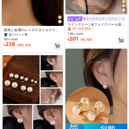
#ワークウェア・ベーシックス
#1 ベストセラー
に レイジー・リュクス・シャツ ジュエリー＆時計
売り切れ間近！
ラインストーン&フェイクパール装飾
スタッドピアス
#1 ベストセラー
#1 ベストセラー
に レイジー・リュクス・シャツ ジュエリー＆時計
に レイジー・リュクス・シャツ ジュエリー＆時計
真珠と金属のレトロスタイルクリッ
プオンイヤリング1ペア、デートのプ
1.6k+ sold
売り切れ間近！
売り切れ間近！
高リピート率
レゼント(ピアスホールなし)
201
60+ sold
#1 ベストセラー
に レイジー・リュクス・シャツ ジュエリー＆時計
¥
-1%
概算
228
売り切れ間近！
¥
-21%
概算
¥33 節約