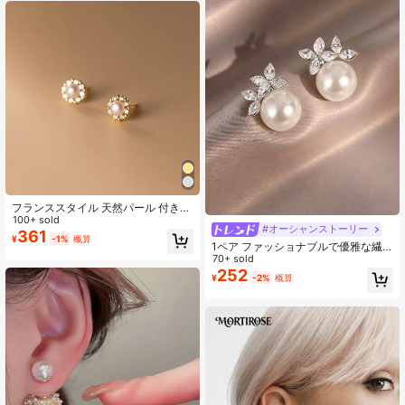
フランススタイル 天然パール 付きス
テンレススチールピアス
100+ sold
#オーシャンストーリー
361
¥
-1%
概算
1ペア ファッショナブルで優雅な繊
細な輝くフラワー模様の人工真珠デ
70+ sold
ザイン ユニークで上品なピアス、デ
252
¥
-2%
概算
イリー、カジュアル、パーティーウ
ェアに適しています