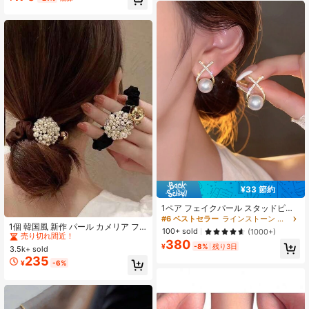
¥33 節約
1ペア フェイクパール スタッドピア
#5 ベストセラー
装飾ヘアタイ 女性のヘアアクセサリー
ス ハートXデザイン、ブライダルま
#6 ベストセラー
ラインストーン ファッションジュエリー
売り切れ間近！
1個 韓国風 新作 パール カメリア フ
たは結婚式のゲストへのギフトとし
100+ sold
(1000+)
ラワー ヘアスクランチー、エレガン
て適したエレガントなバレンタイン
#5 ベストセラー
#5 ベストセラー
装飾ヘアタイ 女性のヘアアクセサリー
装飾ヘアタイ 女性のヘアアクセサリー
380
トなヘアタイ、バンアクセサリー用
デーアクセサリー
¥
-8%
残り3日
3.5k+ sold
売り切れ間近！
売り切れ間近！
ヘアロープ
235
#5 ベストセラー
装飾ヘアタイ 女性のヘアアクセサリー
¥
-6%
売り切れ間近！