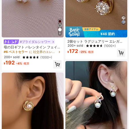
6.8K フォロワー
4.92
¥46 節約
8
6.8K フォロワー
4.92
2個セット ラグジュアリー エレガン
#ブライダルシャワー
ト ゴールド ウォータードロップ ク
200+ sold
(1000+)
母の日ギフト バレンタイン フェイク
ロス スタッドピアス アクセサリー
172
パール ラインストーン フラワーデコ
#6 ベストセラー
に 社交界のエレガント ジュエリー＆時計
¥
-21%
概算
6.8K フォロワー
4.92
レーション スタッドピアス
200+ sold
(1000+)
192
¥
-4%
概算