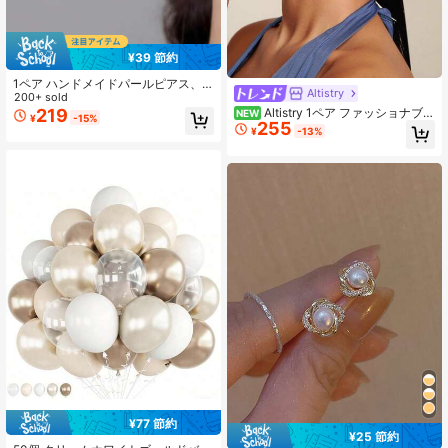
¥39 節約
1ペア ハンドメイドパールピアス、
Altistry
ボタンパールピアス、女性用ホワイ
200+ sold
トパールピンクパールスタッドピア
219
Altistry 1ペア ファッショナブル
NEW
¥
-15%
255
ス。パーティー、バンケット、旅
な ミニマリスト アシンメトリー ジ
¥
-13%
行、結婚式、バケーション、女性の
オメトリック ラップ ピアス、女性へ
日常、デート、集まり
の贈り物、母の日
¥77 節約
#1 ベストセラー
に 夏 風船
¥25 節約
#10 ベストセラー
に お母さんへのプレゼントのアイデア スペシャルピック
高リピート率