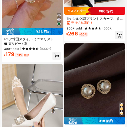
¥66 節約
#1 ベストセラー
に エレガントなシティストリートスタイル ウィメンズスカーフ&スカーフアクセサリー
売り切れ間近！
1枚 シルク調プリントスカーフ、多
用途ヘアバンド/ネックスカーフ、フ
#1 ベストセラー
#1 ベストセラー
に エレガントなシティストリートスタイル ウィメンズスカーフ&スカーフアクセサリー
に エレガントなシティストリートスタイル ウィメンズスカーフ&スカーフアクセサリー
ァッションショール、エレガントで
売り切れ間近！
売り切れ間近！
900+ sold
(500+)
多機能、ドレスのヘアバンドやヘア
¥23 節約
266
#1 ベストセラー
に エレガントなシティストリートスタイル ウィメンズスカーフ&スカーフアクセサリー
タイとしても使えます
¥
-20%
売り切れ間近！
1ペア韓国スタイル ミニマリスト 多
用途 フェイクパールピアス、女性用
高リピート率
のかわいらしく上品なクリスタル装
300+ sold
(1000+)
飾ピアス
179
¥
-11%
概算
¥18 節約