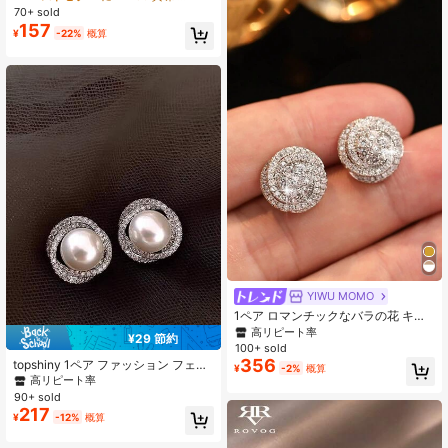
70+ sold
157
¥
-22%
概算
YIWU MOMO
1ペア ロマンチックなバラの花 キュ
ービック ピアス レディース 結婚式
高リピート率
¥29 節約
デート プレゼント バレンタイン、母
100+ sold
の日、ギフト
356
topshiny 1ペア ファッション フェイ
¥
-2%
概算
クパール ピアス、レディース プラチ
高リピート率
ナ フラワー ピアス、クリスタルジュ
90+ sold
エリー、パーティーウェアに適して
217
¥
-12%
概算
います