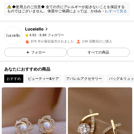
◆使用上のご注意◆ 全ての方にアレルギーが起きないことを保証する
6.8K フォロワー
4.92
ものではございません。 体質やご体調によっては、かゆみ・かぶれが生じ
...
すべて見る
る場合がありますので、皮膚に異常を感じたときは、すぐにご使用をお止
めいただき、専門医にご相談ください。
Luceiello
6.8K フォロワー
4.92
s***a
は
1日前
に購入しました
87K 件が最近販売されました
24K 回数目のご購入
6.8K フォロワー
4.92
フォロー
すべての商品
あなたにおすすめの商品
6.8K フォロワー
4.92
おすすめ
ビューティー&ケア
アパレルアクセサリー
バッグ＆リュッ
6.8K フォロワー
4.92
6.8K フォロワー
4.92
6.8K フォロワー
4.92