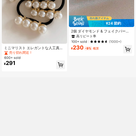
¥24 節約
2個 ダイヤモンド & フェイクパール
装飾 イヤークリップレディース ファ
高リピート率
ッション中空 ピアス不要
100+ sold
(1000+)
230
ミニマリスト エレガントな人工真珠
¥
-9%
概算
ヘアタイ ポニーテールホルダー ヘア
売り切れ間近！
ゴム ヘアスクランチー ヘアロープ
600+ sold
ヘアタイ 2個セット、旅行、誕生日
291
¥