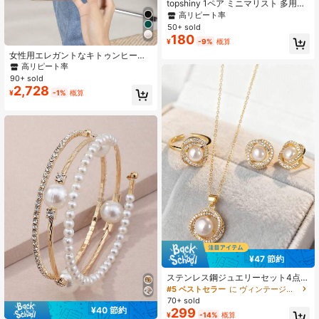
topshiny 1ペア ミニマリスト 多用途
レトロ 中空 メタル ラインストーン
高リピート率
パール スタッドピアス レディース、
50+ sold
デイリーウェアに適しています
180
¥
-9%
概算
女性用エレガントなキトゥンヒール
パンプス - 無地、ファッショナブル
高リピート率
な尖った先端デザイン、軽量で多用
90+ sold
途、オールシーズン対応 - 女性用 -
2,728
¥
-1%
概算
カジュアルからフォーマルまで対
応、エレガント、パーティー向け
¥47 節約
ステンレス鋼ジュエリーセット4点入
り、ネックレス、ピアス、リング、
#5 ベストセラー
に ヴィンテージ秋 女性用ジュエリーセット
ヴィンテージエレガントフェイクパ
70+ sold
ールジュエリーコンボ、ローズ花び
¥40 節約
299
¥
-14%
概算
らラインストーンデコレーション、