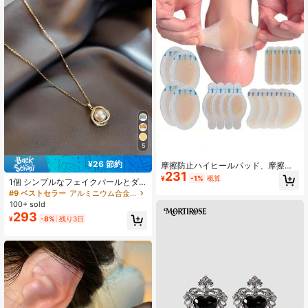
5
¥26 節約
摩擦防止ハイヒールパッド、摩擦防
231
止フットパッド、ハイドロゲル摩擦
¥
-1%
概算
1個 シンプルなフェイクパールとダ
防止フットパッド、フットマスク、
イヤモンドのダブルリングネックレ
#9 ベストセラー
アルミニウム合金 ウェディングファッションジュエリー
フットパッド、個別包装ハイドロゲ
ス、気品のあるネックチェーン、鎖
ルパッド、摩擦防止かかとパッド、
100+ sold
骨チェーン
断熱フットパッド、バレンタインデ
293
¥
-8%
残り3日
ー、子犬、カーニバル、パーティー
の装飾、靴、春夏セレクション、ブ
ライズメイドギフト、部屋、ビー
チ、旅行、男性、女性、休暇、かわ
いいアイテム、母の日ギフト、ガー
デン、夏、ビーチ、ソフトで快適、
卒業、シューズラック、収納、卒業
式、卒業おめでとう、卒業パーティ
ー