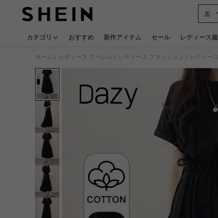
黒 
Use up
カテゴリ
おすすめ
新作アイテム
セール
レディース服
ホーム
レディース アパレル
レディース ファッション
レディース
/
/
/