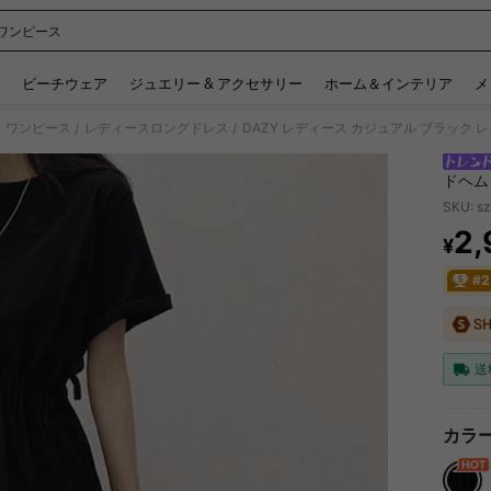
ワンピース
 and down arrow keys to navigate search 検索履歴 and 人気ワード. Press Enter to 
ビーチウェア
ジュエリー & アクセサリー
ホーム＆インテリア
メ
 ワンピース
レディースロングドレス
/
/
ドヘム
リルヘ
SKU: s
ジュア
2,
¥
PR
#
送
カラー