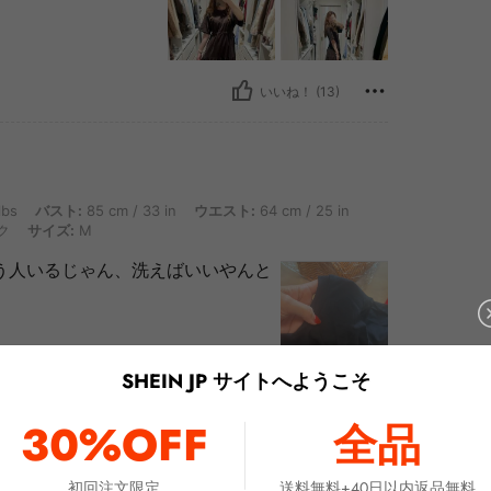
いいね！ (13)
ト: 85 cm / 33 in, ウエスト: 64 cm / 25 in, ヒップ: 85 cm / 33 in, 体型タイプ:
lbs
バスト:
85 cm / 33 in
ウエスト:
64 cm / 25 in
ク
サイズ:
M
言う人いるじゃん、洗えばいいやんと
SHEIN JP サイトへようこそ
いいね！ (5)
30%OFF
全品
を見る
初回注文限定
送料無料+40日以内返品無料