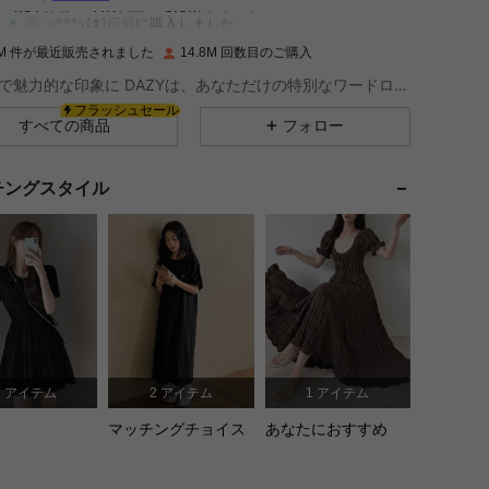
4.91
41K
6.6M
s***y
は
1日前
に購入しました
.5M 件が最近販売されました
14.8M 回数目のご購入
4.91
41K
6.6M
クールで魅力的な印象に DAZYは、あなただけの特別なワードローブを作るために、お手頃価格の"タップ トゥ ウェア" スタイルと多様性を尊重したファッションを提供します。自分自身が選んだアイテムで自信を付けよう。
フラッシュセール
すべての商品
フォロー
 サイズ: S
4.91
41K
6.6M
チングスタイル
4.91
41K
6.6M
4.91
41K
6.6M
4.91
41K
6.6M
 / 31 in, カラー: チョコレートブラウン, サイズ: M
1 アイテム
2 アイテム
1 アイテム
4.91
41K
6.6M
マッチングチョイス
あなたにおすすめ
4.91
41K
6.6M