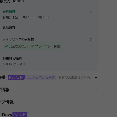
届け先
Japan
送料無料
お届け予定日:
8月13日 - 8月15日
返品無料
ショッピングの安全性
安全な支払い
プライバシー保護
SHEIN が販売
SHEIN から発送
情報
#カジュアルコーデ
家庭での洗濯後の生地の寸法変化,ロール
ズ情報
ップ情報
4.91
41K
6.6M
Dazy