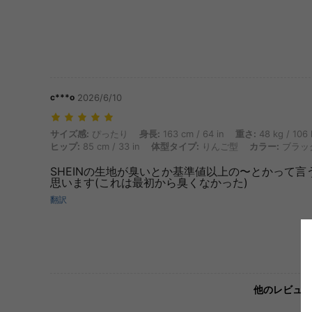
c***o
2026/6/10
サイズ感: ぴったり, 身長: 163 cm / 64 in, 重さ: 48 kg / 106 lbs, バス
サイズ感:
ぴったり
身長:
163 cm / 64 in
重さ:
48 kg / 106 
ヒップ:
85 cm / 33 in
体型タイプ:
りんご型
カラー:
ブラッ
SHEINの生地が臭いとか基準値以上の〜とかって
思います(これは最初から臭くなかった)
翻訳
他のレビュー