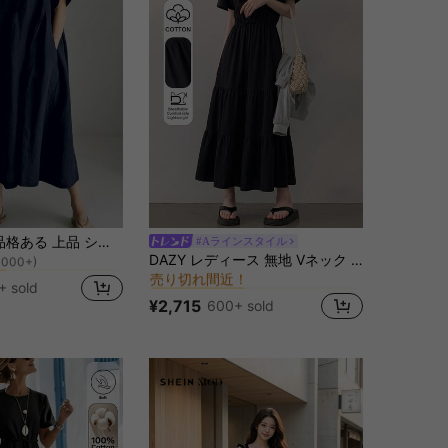
に 祝日を マキシドレス
ー
女性用 春/夏 品格ある 上品 シンプル ルーズ 快適 リネンワンピース、半袖 ポケット ラウンドネック 無地 リネンワンピース
#Aラインスタイル
1000+)
に レイヤード/ティアード 女性のドレス
#7 ベストセラー
DAZY レディース 無地 Vネック 半袖 カジュアルワンピース レディース サマードレス
に 祝日を マキシドレス
に 祝日を マキシドレス
ー
ー
売り切れ間近！
1000+)
1000+)
に レイヤード/ティアード 女性のドレス
に レイヤード/ティアード 女性のドレス
#7 ベストセラー
#7 ベストセラー
+ sold
に 祝日を マキシドレス
ー
売り切れ間近！
売り切れ間近！
¥2,715
600+ sold
1000+)
に レイヤード/ティアード 女性のドレス
#7 ベストセラー
売り切れ間近！