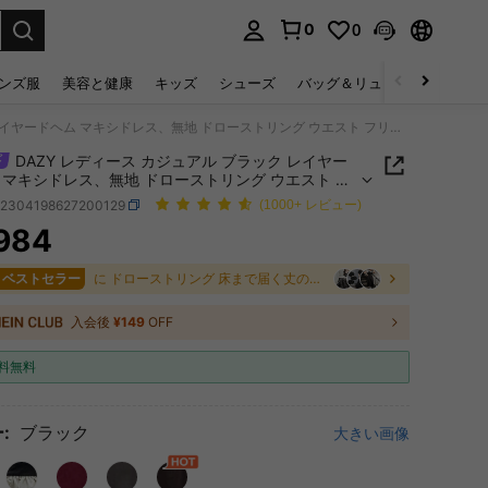
0
0
select.
ンズ服
美容と健康
キッズ
シューズ
バッグ＆リュック
下着＆
DAZY レディース カジュアル ブラック レイヤードヘム マキシドレス、無地 ドローストリング ウエスト フリルヘム ラウンドネック Aライン ロングドレス、春夏のカジュアル デイリーウェア オケージョン
DAZY レディース カジュアル ブラック レイヤー
 マキシドレス、無地 ドローストリング ウエスト フ
ム ラウンドネック Aライン ロングドレス、春夏のカ
z2304198627200129
(1000+ レビュー)
ル デイリーウェア オケージョン
984
ICE AND AVAILABILITY
2 ベストセラー
に ドローストリング 床まで届く丈のドレス
入会後
¥149
OFF
料無料
:
ブラック
大きい画像