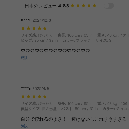
日本のレビュー
4.83
O***E
2024/12/3
サイズ感: ぴったり, 身長: 160 cm / 63 in, 重さ: 46 kg / 101 lbs, ウエスト
サイズ感:
ぴったり
身長:
160 cm / 63 in
重さ:
46 kg / 101 
ヒップ:
85 cm / 33 in
カラー:
ブラック
サイズ:
S
♡♡♡♡♡♡♡♡♡♡♡♡♡♡♡
翻訳
T***n
2025/4/9
サイズ感: ぴったり, 身長: 166 cm / 65 in, 重さ: 48 kg / 106 lbs, 
サイズ感:
ぴったり
身長:
166 cm / 65 in
重さ:
48 kg / 106 
体型タイプ:
長方形型
バスト:
80 cm / 31 in
カラー:
チョコ
自分で絞れるのよき！！透けないしこれすきすぎる
翻訳