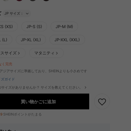
ズ
JP サイズ：
XS (XS)
JP-S (S)
JP-M (M)
 (L)
JP-XL (XL)
JP-XXL (XXL)
ラスサイズ
マタニティ
なく完売
はアジアサイズに準拠しており、SHEINよりも小さめです
イズガイド
のサイズがありませんか？ サイズを教えてください。
買い物かごに追加
19
SHEINポイントがたまる