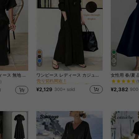
5
14
に ボタン 床まで届く丈のドレス
#6 ベストセラー
#5 ベストセラ
ジッパー 女性のロングドレス
Vネック ワンピース マキシ レディースアウトフィット
ワンピース レディース カジュアル 無地 前ボタン ロングシャツドレス、ロングシャツドレス、カジュアル ブラック、ボタン フレアヘム、長袖、襟、ミニマリスト ブラック ラペル 長袖シャツドレス、ゆったり リラックス フレアヘム ボタンフロント ドレス ポケット付き エレガント
売り切れ間近！
(
)
に ボタン 床まで届く丈のドレス
に ボタン 床まで届く丈のドレス
#6 ベストセラー
#6 ベストセラー
#5 ベストセラ
#5 ベストセラ
ジッパー 女性のロングドレス
ジッパー 女性のロングドレス
売り切れ間近！
売り切れ間近！
(
(
)
)
¥2,129
¥2,382
300+ sold
900
d
に ボタン 床まで届く丈のドレス
#6 ベストセラー
#5 ベストセラ
ジッパー 女性のロングドレス
売り切れ間近！
(
)