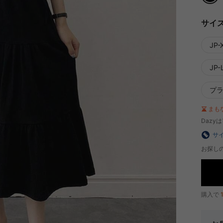
サイ
JP-
JP-L
プ
まも
Dazy
サ
お探し
購入で