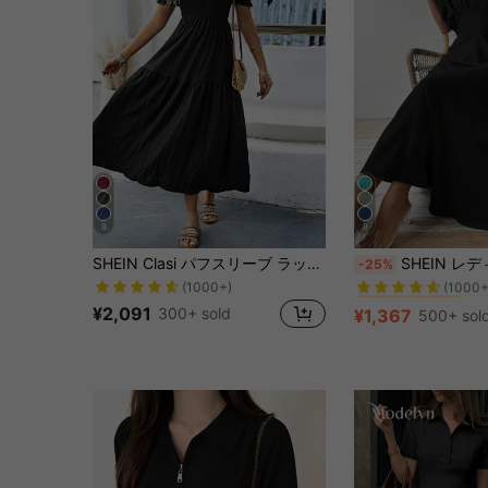
8
8
#8 ベストセラー
SHEIN Clasi パフスリーブ ラッフルヘム マキシワンピース レディース アウトフィット
SHEIN レディース 無地 シンプル デイリー 半袖 
-25%
(1000+
(1000+)
#8 ベストセラー
#8 ベストセラー
(1000+
(1000+
¥2,091
300+ sold
¥1,367
500+ sol
#8 ベストセラー
(1000+