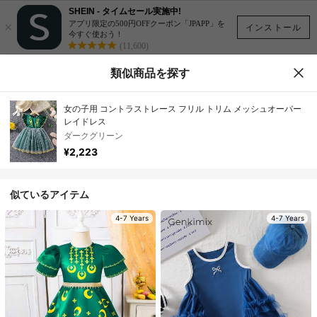
SHEIN - タイムセール実施中!
×
アプリ限定の500円OFFクーポン「JPAPP」を
インストール
今すぐ使おう！
(11,600)
類似商品を探す
女の子用 コントラストレース フリル トリム メッシュオーバー
レイドレス
ダークグリーン
¥2,223
似ているアイテム
4-7 Years
4-7 Years