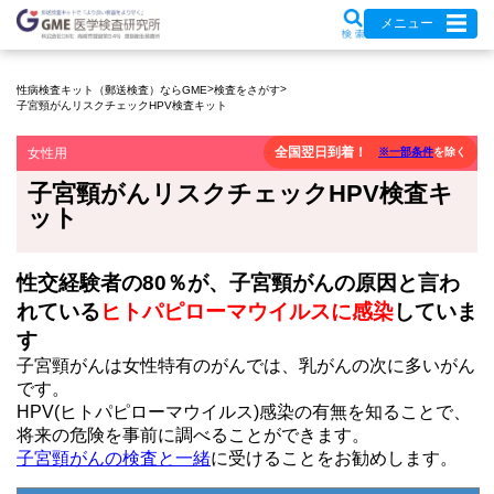
メニュー
>
>
性病検査キット（郵送検査）ならGME
検査をさがす
子宮頸がんリスクチェックHPV検査キット
全国翌日到着！
女性用
※一部条件
を除く
子宮頸がんリスクチェックHPV検査キ
ット
性交経験者の80％が、子宮頸がんの原因と言わ
れている
ヒトパピローマウイルスに感染
していま
す
子宮頸がんは女性特有のがんでは、乳がんの次に多いがん
です。
HPV(ヒトパピローマウイルス)感染の有無を知ることで、
将来の危険を事前に調べることができます。
子宮頸がんの検査と一緒
に受けることをお勧めします。