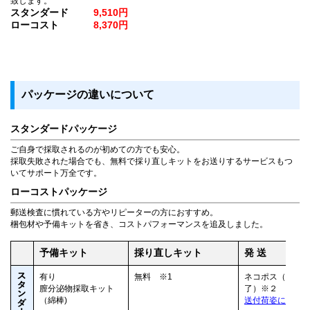
致します。
スタンダード
9,510円
ローコスト
8,370円
パッケージの違いについて
スタンダードパッケージ
ご自身で採取されるのが初めての方でも安心。
採取失敗された場合でも、無料で採り直しキットをお送りするサービスもつ
いてサポート万全です。
ローコストパッケージ
郵送検査に慣れている方やリピーターの方におすすめ。
梱包材や予備キットを省き、コストパフォーマンスを追及しました。
予備キット
採り直しキット
発 送
有り
無料 ※1
ネコポス（原則
膣分泌物採取キット
了）※２
（綿棒)
送付荷姿につい