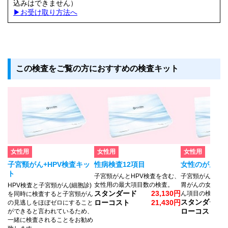
込みはできません）
▶︎お受け取り方法へ
この検査をご覧の方におすすめの検査キット
女性用
女性用
女性用
子宮頸がん+HPV検査キッ
性病検査12項目
女性のがん検
ト
子宮頸がんとHPV検査を含む、
子宮頸がん・HP
女性用の最大項目数の検査。
胃がんの女性の
HPV検査と子宮頸がん(細胞診)
スタンダード
23,130円
ん項目の検査。
を同時に検査すると子宮頸がん
スタンダード
ローコスト
21,430円
の
見逃しをほぼゼロにすること
ローコスト
ができると
言われているため、
一緒に検査されることをお勧め