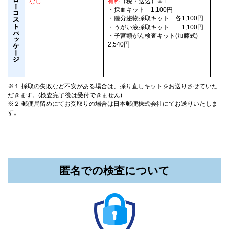
なし
有料
（税・送込）※1
ヤマ
・採血キット 1,100円
※２
・膣分泌物採取キット 各1,100円
送付
・うがい液採取キット 1,100円
・子宮頸がん検査キット(加藤式)
2,540円
※１ 採取の失敗など不安がある場合は、採り直しキットをお送りさせていた
だきます。(検査完了後は受付できません)
※２ 郵便局留めにてお受取りの場合は日本郵便株式会社にてお送りいたしま
す。
匿名での検査について