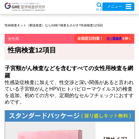
メニュー
>
>
性病検査キット（郵送検査）ならGME
検査をさがす
性病検査12項目
全国翌日到着！
女性用
※一部条件
を除く
性病検査12項目
子宮頸がん検査などを含むすべての女性用検査を網
羅
性感染症検査に加えて、性交渉と深い関係があると言われ
ている子宮頸がんとHPV(ヒトパピローマウイルス)の検査
を追加。初めての方や、定期的なセルフチェックにおすす
めです。