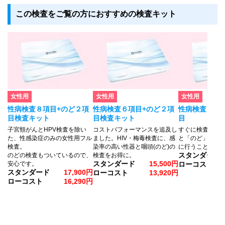
この検査をご覧の方におすすめの検査キット
女性用
女性用
女性用
性病検査８項目+のど２項
性病検査６項目+のど２項
性病検査４項
目検査キット
目検査キット
目
子宮頸がんとHPV検査を除い
コストパフォーマンスを追及し
すぐに検査がで
た、性感染症のみの女性用フル
ました。HIV・梅毒検査に、感
と「のど」の検
検査。
染率の高い性器と咽頭(のど)の
に行うことがで
スタンダード
のどの検査もついているので、
検査をお得に。
スタンダード
15,500円
安心です。
ローコスト
スタンダード
17,900円
ローコスト
13,920円
ローコスト
16,290円