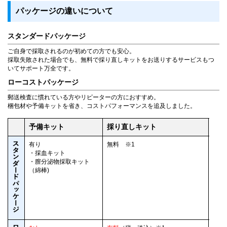
パッケージの違いについて
スタンダードパッケージ
ご自身で採取されるのが初めての方でも安心。
採取失敗された場合でも、無料で採り直しキットをお送りするサービスもつ
いてサポート万全です。
ローコストパッケージ
郵送検査に慣れている方やリピーターの方におすすめ。
梱包材や予備キットを省き、コストパフォーマンスを追及しました。
予備キット
採り直しキット
発 
有り
無料 ※1
ヤマ
・採血キット
※２
・膣分泌物採取キット
送付
（綿棒)