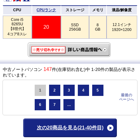
CPU
CPUランク
ストレージ
メモリ
液晶/解像度
Core i5
8265U
12.1インチ
SSD
8
20
【8世代】
256GB
GB
1920×1200
4コア8スレ
147
中古ノートパソコン
件(在庫切れ含む)中 1-20件の製品が表示さ
れています。
1
2
3
4
5
最後の
ページへ
6
7
…
次の20商品を見る
(21-40件目)