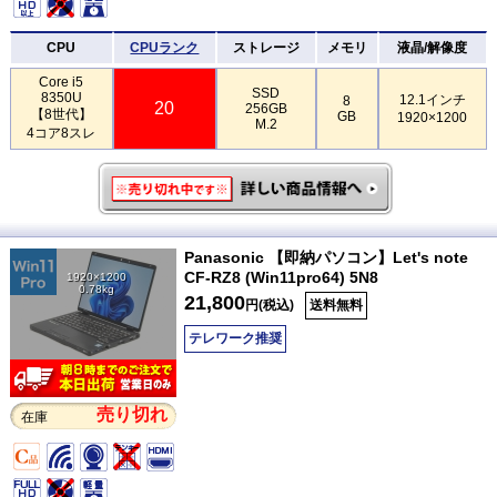
CPU
CPUランク
ストレージ
メモリ
液晶/解像度
Core i5
SSD
8350U
12.1インチ
8
20
256GB
【8世代】
GB
1920×1200
M.2
4コア8スレ
Panasonic 【即納パソコン】Let's note
CF-RZ8 (Win11pro64) 5N8
1920×1200
0.78kg
21,800
円(税込)
送料無料
テレワーク推奨
売り切れ
在庫