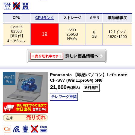
CPU
CPUランク
ストレージ
メモリ
液晶/解像度
Core i5
SSD
8250U
12.1インチ
8
19
256GB
【8世代】
GB
1920×1200
NVMe
4コア8スレ
Panasonic 【即納パソコン】Let's note
CF-SV7 (Win11pro64) 5N8
1920×1200
1.13kg
21,800
円(税込)
送料無料
テレワーク推奨
売り切れ
在庫