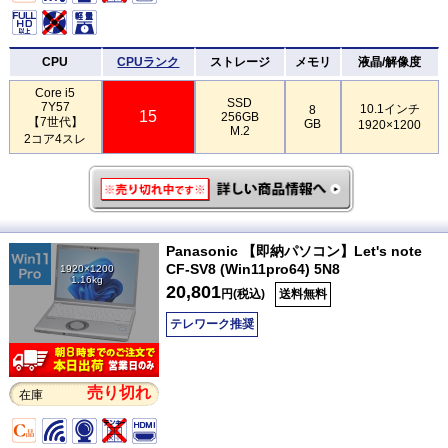
CPU
CPUランク
ストレージ
メモリ
液晶/解像度
Core i5
SSD
7Y57
10.1インチ
8
15
256GB
【7世代】
GB
1920×1200
M.2
2コア4スレ
Panasonic 【即納パソコン】Let's note
CF-SV8 (Win11pro64) 5N8
1920×1200
1.16kg
20,801
円(税込)
送料無料
テレワーク推奨
売り切れ
在庫