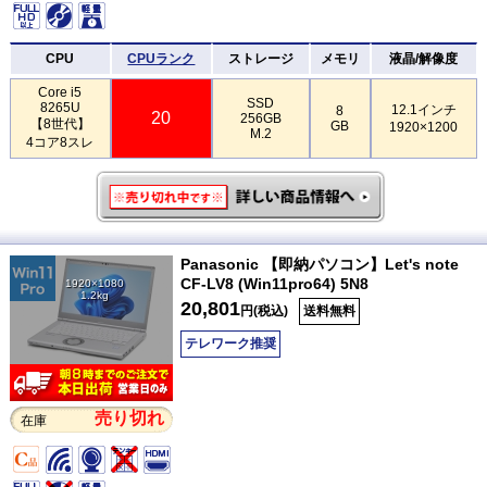
CPU
CPUランク
ストレージ
メモリ
液晶/解像度
Core i5
SSD
8265U
12.1インチ
8
20
256GB
【8世代】
GB
1920×1200
M.2
4コア8スレ
Panasonic 【即納パソコン】Let's note
CF-LV8 (Win11pro64) 5N8
1920×1080
1.2kg
20,801
円(税込)
送料無料
テレワーク推奨
売り切れ
在庫