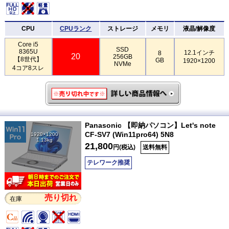
CPU
CPUランク
ストレージ
メモリ
液晶/解像度
Core i5
SSD
8365U
12.1インチ
8
20
256GB
【8世代】
GB
1920×1200
NVMe
4コア8スレ
Panasonic 【即納パソコン】Let's note
CF-SV7 (Win11pro64) 5N8
1920×1200
1.13kg
21,800
円(税込)
送料無料
テレワーク推奨
売り切れ
在庫