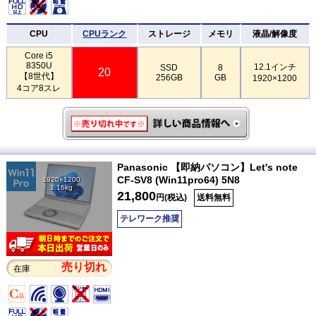
CPU
CPUランク
ストレージ
メモリ
液晶/解像度
Core i5
8350U
12.1インチ
SSD
8
20
【8世代】
256GB
GB
1920×1200
4コア8スレ
Panasonic 【即納パソコン】Let's note
CF-SV8 (Win11pro64) 5N8
1920×1200
1.16kg
21,800
円(税込)
送料無料
テレワーク推奨
売り切れ
在庫