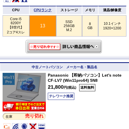
CPU
CPUランク
ストレージ
メモリ
液晶/解像度
Core i5
SSD
8200Y
10.1インチ
8
13
256GB
【8世代】
GB
1920×1200
M.2
2コア4スレ
中古ノートパソコン メーカー名・製品名
Panasonic 【即納パソコン】Let's note
CF-LV7 (Win11pro64) 5N8
1920×1080
1.38kg
21,800
円(税込)
送料無料
テレワーク推奨
売り切れ
在庫