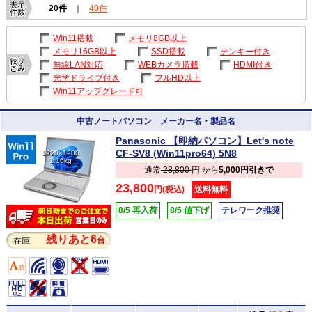
20件
｜
40件
Win11搭載
メモリ8GB以上
メモリ16GB以上
SSD搭載
テンキー付き
無線LAN対応
WEBカメラ搭載
HDMI付き
光学ドライブ付き
フルHD以上
Win11アップグレード可
中古ノートパソコン メーカー名・製品名
Panasonic 【即納パソコン】Let's note
CF-SV8 (Win11pro64) 5N8
1920×1200
1.16kg
通常
28,800
円 から
5,000円引きで
23,800
円(税込)
送料無料
8/5 再入荷
8/5 値下げ
テレワーク推奨
残りあと6
台
在庫