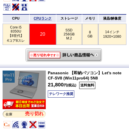
CPU
CPUランク
ストレージ
メモリ
液晶/解像度
Core i5
SSD
8350U
14インチ
8
20
256GB
【8世代】
GB
1920×1080
M.2
4コア8スレ
Panasonic 【即納パソコン】Let's note
CF-SV8 (Win11pro64) 5N8
1920×1200
1.16kg
21,800
円(税込)
送料無料
テレワーク推奨
売り切れ
在庫