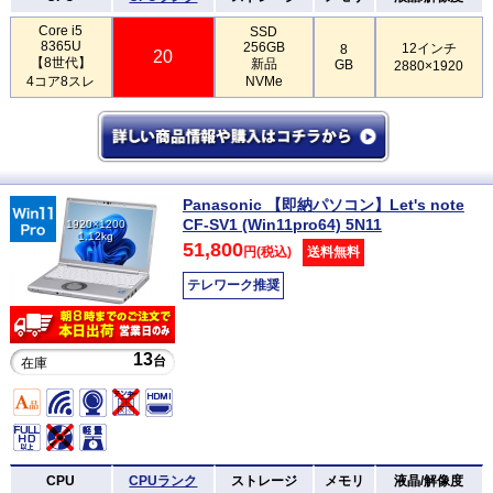
Core i5
SSD
8365U
256GB
12インチ
8
20
【8世代】
新品
GB
2880×1920
4コア8スレ
NVMe
Panasonic 【即納パソコン】Let's note
CF-SV1 (Win11pro64) 5N11
1920×1200
1.12kg
51,800
円(税込)
送料無料
テレワーク推奨
13
台
在庫
CPU
CPUランク
ストレージ
メモリ
液晶/解像度