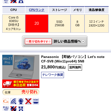
CPU
CPUランク
ストレージ
メモリ
液晶/解像度
Core i5
8365U
12.1インチ
SSD
8
20
【8世代】
256GB
GB
1920×1200
4コア8スレ
Panasonic 【即納パソコン】Let's note
CF-SV8 (Win11pro64) 5N8
1920×1200
1.16kg
21,800
円(税込)
送料無料
テレワーク推奨
売り切れ
在庫