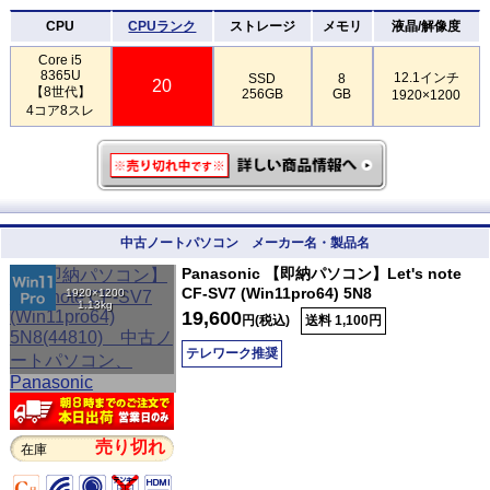
CPU
CPUランク
ストレージ
メモリ
液晶/解像度
Core i5
8365U
12.1インチ
SSD
8
20
【8世代】
256GB
GB
1920×1200
4コア8スレ
中古ノートパソコン メーカー名・製品名
Panasonic 【即納パソコン】Let's note
CF-SV7 (Win11pro64) 5N8
1920×1200
1.13kg
19,600
円(税込)
送料 1,100円
テレワーク推奨
売り切れ
在庫