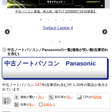
中古パソコン 新着、再入荷、値下げ【26/08/07 04:00更新】
中古ノートパソコン／Panasonicの一覧(価格が安い順/在庫切れ
を含む)
中古ノートパソコン Panasonic
147
中古ノートパソコン
件(在庫切れ含む)中 1-20件の製品が表示さ
れています。
価格が
安い
｜
高い
割引率が
高い
CPUが
高性能
在庫が
多い
在庫あり