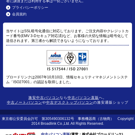
者に譲渡または利用する事は一切ございません。
プライバシーポリシー
会員規約
当サイトはSSL暗号化通信に対応しております。ご注文内容やクレジットカ
ード番号(EMV 3-Dセキュア対応済)など、お客様の大切な情報は暗号化して
送信されます。第三者から解読できないようになっております。
ブロードリンクは2007年10月10日、情報セキュリティマネジメントシステ
ム「ISO27001」の認証を取得しました。
激安中古パソコン
なら
中古パソコン直販
へ。
中古ノートパソコン
や
中古デスクトップパソコン
の激安通販ショップ
東京都公安委員会許可 第305490306132号 事務機器商（古物商） Copyright
2014 Broadlink Co.,Ltd. All Rights Reserved.
中古パソコン直販
(運営：株式会社ブロードリンク)