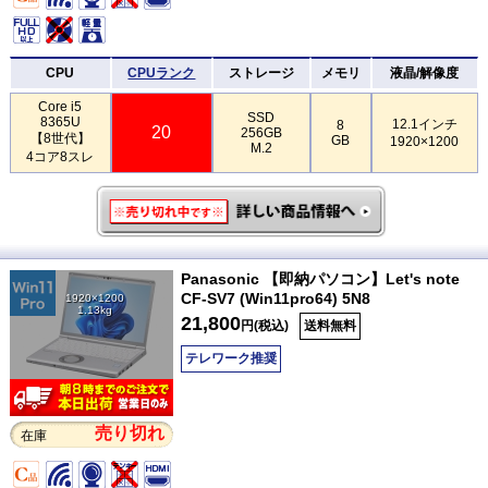
CPU
CPUランク
ストレージ
メモリ
液晶/解像度
Core i5
SSD
8365U
12.1インチ
8
20
256GB
【8世代】
GB
1920×1200
M.2
4コア8スレ
Panasonic 【即納パソコン】Let's note
CF-SV7 (Win11pro64) 5N8
1920×1200
1.13kg
21,800
円(税込)
送料無料
テレワーク推奨
売り切れ
在庫