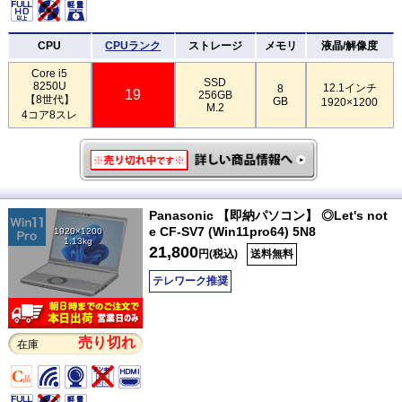
CPU
CPUランク
ストレージ
メモリ
液晶/解像度
Core i5
SSD
8250U
12.1インチ
8
19
256GB
【8世代】
GB
1920×1200
M.2
4コア8スレ
Panasonic 【即納パソコン】 ◎Let's not
e CF-SV7 (Win11pro64) 5N8
1920×1200
1.13kg
21,800
円(税込)
送料無料
テレワーク推奨
売り切れ
在庫