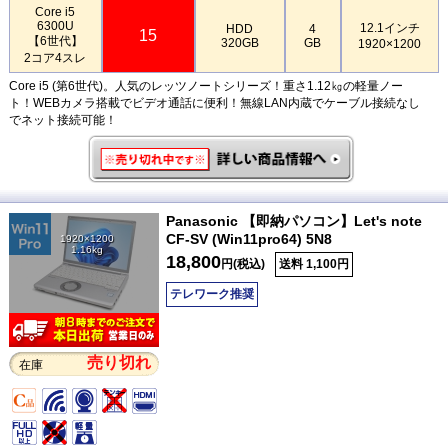
Core i5
6300U
12.1インチ
HDD
4
15
【6世代】
320GB
GB
1920×1200
2コア4スレ
Core i5 (第6世代)。人気のレッツノートシリーズ！重さ1.12㎏の軽量ノー
ト！WEBカメラ搭載でビデオ通話に便利！無線LAN内蔵でケーブル接続なし
でネット接続可能！
Panasonic 【即納パソコン】Let's note
CF-SV (Win11pro64) 5N8
1920×1200
1.16kg
18,800
円(税込)
送料 1,100円
テレワーク推奨
売り切れ
在庫