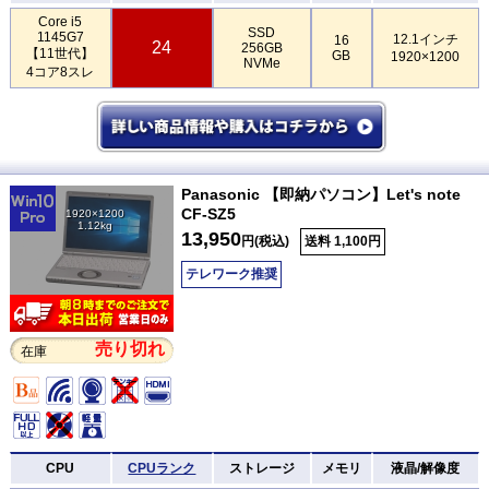
Core i5
SSD
1145G7
12.1インチ
16
24
256GB
【11世代】
GB
1920×1200
NVMe
4コア8スレ
Panasonic 【即納パソコン】Let's note
CF-SZ5
1920×1200
1.12kg
13,950
円(税込)
送料 1,100円
テレワーク推奨
売り切れ
在庫
CPU
CPUランク
ストレージ
メモリ
液晶/解像度