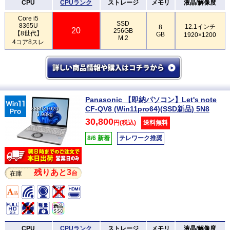
CPU
CPUランク
ストレージ
メモリ
液晶/解像度
Core i5
SSD
8365U
12.1インチ
8
20
256GB
【8世代】
GB
1920×1200
M.2
4コア8スレ
Panasonic 【即納パソコン】Let's note
CF-QV8 (Win11pro64)(SSD新品) 5N8
2880×1920
0.98kg
30,800
円(税込)
送料無料
8/6 新着
テレワーク推奨
残りあと3
台
在庫
CPU
CPUランク
ストレージ
メモリ
液晶/解像度