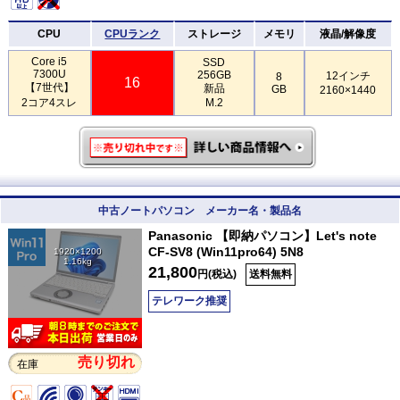
CPU
CPUランク
ストレージ
メモリ
液晶/解像度
Core i5
SSD
7300U
256GB
12インチ
8
16
【7世代】
新品
GB
2160×1440
2コア4スレ
M.2
中古ノートパソコン メーカー名・製品名
Panasonic 【即納パソコン】Let's note
CF-SV8 (Win11pro64) 5N8
1920×1200
1.16kg
21,800
円(税込)
送料無料
テレワーク推奨
売り切れ
在庫