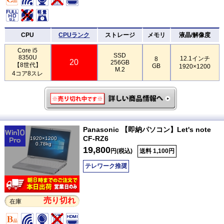
CPU
CPUランク
ストレージ
メモリ
液晶/解像度
Core i5
SSD
8350U
12.1インチ
8
20
256GB
【8世代】
GB
1920×1200
M.2
4コア8スレ
Panasonic 【即納パソコン】Let's note
CF-RZ6
1920×1200
0.78kg
19,800
円(税込)
送料 1,100円
テレワーク推奨
売り切れ
在庫