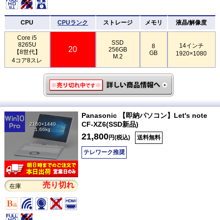
CPU
CPUランク
ストレージ
メモリ
液晶/解像度
Core i5
SSD
8265U
14インチ
8
20
256GB
【8世代】
GB
1920×1080
M.2
4コア8スレ
Panasonic 【即納パソコン】Let's note
CF-XZ6(SSD新品)
2160×1440
1.66kg
21,800
円(税込)
送料無料
テレワーク推奨
売り切れ
在庫