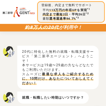
登録後、内定まで無料でサポート
*1
平均
113万円の年収UP
を実現
*2
内定まで最短2日
・平均26日
*3
書類
選考通過率94.7%
約8万人の20代
が利用中！
20代に特化した無料の就職・転職支援サー
ビス「第二新卒エージェント」へようこ
そ！
本サービスは19歳〜29歳の方ならどなたで
もご利用いただけます。
スムーズに
最適な求人をご紹介するため
に、10問だけ、あなたについておしえてく
ださい！
就職・転職したい時期はいつですか？