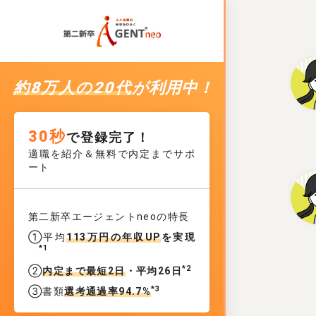
約8万人の20代
が利用中！
30秒
で登録完了！
適職を紹介＆無料で内定までサポ
ート
第二新卒エージェントneoの特長
①平均
113万円の年収UP
を実現
*1
*2
②
内定まで最短2日
・平均26日
*3
③書類
選考通過率94.7%